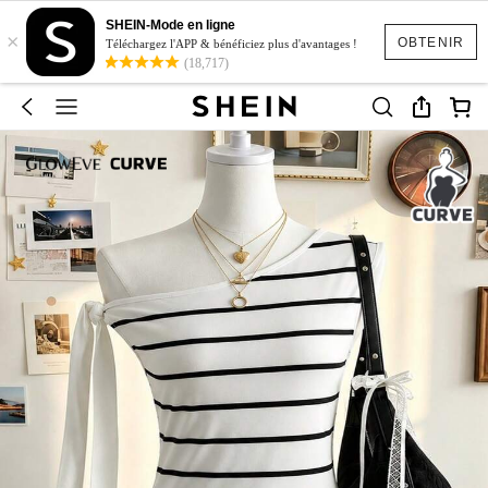
SHEIN-Mode en ligne
×
OBTENIR
Téléchargez l'APP & bénéficiez plus d'avantages !
(18,717)