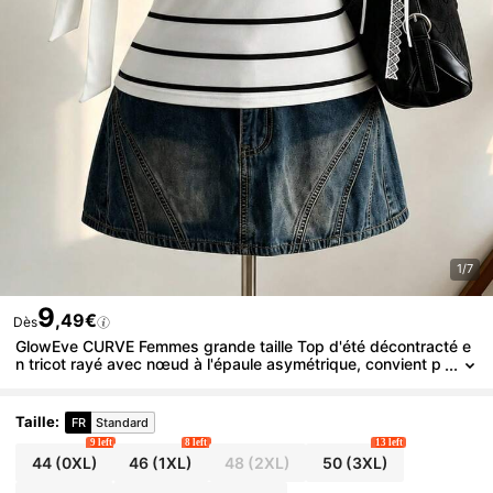
1/7
9
,49€
Dès
GlowEve CURVE Femmes grande taille Top d'été décontracté e
n tricot rayé avec nœud à l'épaule asymétrique, convient p
our un port quotidien
Taille
:
FR
Standard
9 left
8 left
13 left
44
(0XL)
46
(1XL)
48
(2XL)
50
(3XL)