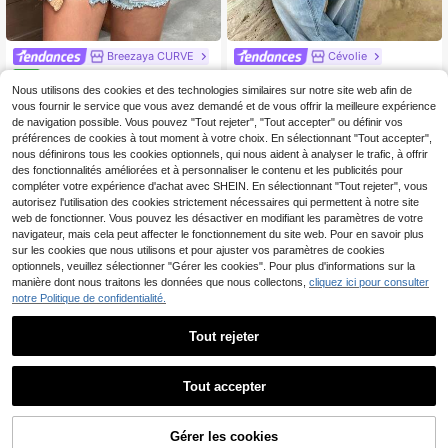
Breezaya CURVE
Cévolie
Breezaya Top à manches cour
Cévolie Top décontracté polyvalent
NEW
tes pour femmes grande taille, élég
pour femme grande taille, épaules d
Nous utilisons des cookies et des technologies similaires sur notre site web afin de
13
11
,99€
Dès
,99€
ant et à la mode, sans bretelles, col
énudées, imprimé léopard, mode qu
vous fournir le service que vous avez demandé et de vous offrir la meilleure expérience
carré, froncé, ajouré, imprimé vacan
otidienne
de navigation possible. Vous pouvez "Tout rejeter", "Tout accepter" ou définir vos
ces, printemps/été
préférences de cookies à tout moment à votre choix. En sélectionnant "Tout accepter",
nous définirons tous les cookies optionnels, qui nous aident à analyser le trafic, à offrir
des fonctionnalités améliorées et à personnaliser le contenu et les publicités pour
compléter votre expérience d'achat avec SHEIN. En sélectionnant "Tout rejeter", vous
autorisez l'utilisation des cookies strictement nécessaires qui permettent à notre site
web de fonctionner. Vous pouvez les désactiver en modifiant les paramètres de votre
navigateur, mais cela peut affecter le fonctionnement du site web. Pour en savoir plus
sur les cookies que nous utilisons et pour ajuster vos paramètres de cookies
optionnels, veuillez sélectionner "Gérer les cookies". Pour plus d'informations sur la
manière dont nous traitons les données que nous collectons,
cliquez ici pour consulter
notre Politique de confidentialité.
Tout rejeter
4
Tout accepter
Économiser 0,30€
17
Muchica CURVE
LYSMO
Gérer les cookies
AJOUTER AU PANIER
Muchica Top sans manc
LYSMO T-shirt décontracté à manc
Entrepôt UE