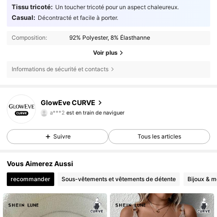
Tissu tricoté:
Un toucher tricoté pour un aspect chaleureux.
Casual:
Décontracté et facile à porter.
Composition:
92% Polyester, 8% Élasthanne
Voir plus
Informations de sécurité et contacts
302K Suiveurs
4,68
GlowEve CURVE
a***2
est en train de naviguer
302K Suiveurs
4,68
302K Suiveurs
4,68
Suivre
Tous les articles
302K Suiveurs
4,68
Vous Aimerez Aussi
302K Suiveurs
4,68
recommander
Sous-vêtements et vêtements de détente
Bijoux & m
302K Suiveurs
4,68
302K Suiveurs
4,68
302K Suiveurs
4,68