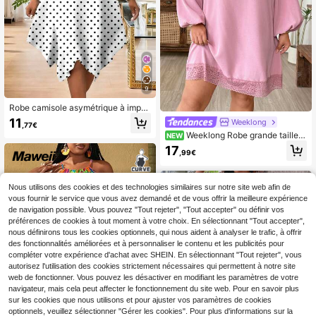
9
Robe camisole asymétrique à impri
mé pois, mode décontractée pour fe
11
Weeklong
,77€
mmes grandes tailles, élégante, bla
Weeklong Robe grande taille p
NEW
nche, pour les vacances d'été
our femme, asymétrique aux épaule
17
,99€
s, manches lanternes, patchwork e
n dentelle, élégante, confortable et
polyvalente
Nous utilisons des cookies et des technologies similaires sur notre site web afin de
vous fournir le service que vous avez demandé et de vous offrir la meilleure expérience
de navigation possible. Vous pouvez "Tout rejeter", "Tout accepter" ou définir vos
préférences de cookies à tout moment à votre choix. En sélectionnant "Tout accepter",
nous définirons tous les cookies optionnels, qui nous aident à analyser le trafic, à offrir
des fonctionnalités améliorées et à personnaliser le contenu et les publicités pour
compléter votre expérience d'achat avec SHEIN. En sélectionnant "Tout rejeter", vous
autorisez l'utilisation des cookies strictement nécessaires qui permettent à notre site
web de fonctionner. Vous pouvez les désactiver en modifiant les paramètres de votre
navigateur, mais cela peut affecter le fonctionnement du site web. Pour en savoir plus
sur les cookies que nous utilisons et pour ajuster vos paramètres de cookies
optionnels, veuillez sélectionner "Gérer les cookies". Pour plus d'informations sur la