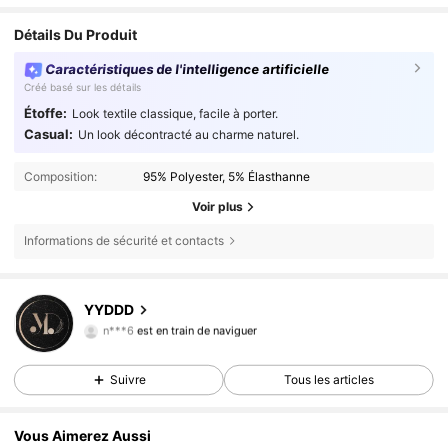
Détails Du Produit
Caractéristiques de l'intelligence artificielle
Créé basé sur les détails
Étoffe:
Look textile classique, facile à porter.
Casual:
Un look décontracté au charme naturel.
Composition:
95% Polyester, 5% Élasthanne
Voir plus
Informations de sécurité et contacts
YYDDD
5.1K Suiveurs
4,81
n***6
est en train de naviguer
5.1K Suiveurs
4,81
5.1K Suiveurs
4,81
Suivre
Tous les articles
5.1K Suiveurs
4,81
Vous Aimerez Aussi