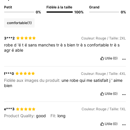
Petit
Fidèle à la taille
Grand
0%
100%
0%
comfortable
(1)
3***2
Couleur: Rouge / Taille: 2XL
robe
d
'é
t
é
sans
manches
tr
è
s
bien
tr
è
s
confortable
tr
è
s
agr
é
able
Utile
(0)
f***0
Couleur: Rouge / Taille: 4XL
Fidèle aux images du produit:
une
robe
qui
me
satisfait
j
'
aime
bien
Utile
(0)
e***3
Couleur: Rouge / Taille: 1XL
Product Quality:
good
Fit:
long
Utile
(0)