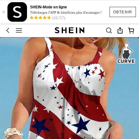
SHEIN-Mode en ligne
×
OBTENIR
Téléchargez l'APP & bénéficiez plus d'avantages !
(18,717)