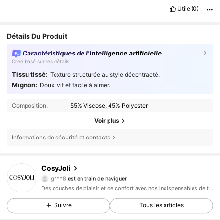
Utile
(0)
Détails Du Produit
Caractéristiques de l'intelligence artificielle
Créé basé sur les détails
Tissu tissé:
Texture structurée au style décontracté.
Mignon:
Doux, vif et facile à aimer.
Composition:
55% Viscose, 45% Polyester
Voir plus
Informations de sécurité et contacts
158K Suiveurs
4,78
CosyJoli
g***8
est en train de naviguer
158K Suiveurs
4,78
Des couches de plaisir et de confort avec nos indispensables de tous les jours.
158K Suiveurs
4,78
Suivre
Tous les articles
158K Suiveurs
4,78