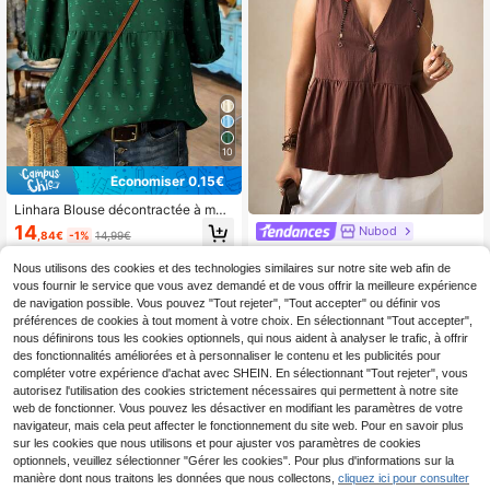
10
Économiser 0,15€
Linhara Blouse décontractée à man
ches bouffantes, col en V avec impr
14
Nubod
,84€
-1%
14,99€
imé floral, pour femmes grandes taill
Nubod Débardeur femme marron à
es, Saint-Valentin
col V sans manches avec ourlet à v
Nous utilisons des cookies et des technologies similaires sur notre site web afin de
12
,49€
olants, blouse gilet ample à la ligne
vous fournir le service que vous avez demandé et de vous offrir la meilleure expérience
A à simple boutonnage, convient po
de navigation possible. Vous pouvez "Tout rejeter", "Tout accepter" ou définir vos
ur les trajets, les courses, les sorties
préférences de cookies à tout moment à votre choix. En sélectionnant "Tout accepter",
de week-end, le port au café, la mai
nous définirons tous les cookies optionnels, qui nous aident à analyser le trafic, à offrir
son et l'extérieur, la superposition, l
des fonctionnalités améliorées et à personnaliser le contenu et les publicités pour
e port toute saison, le port seul au p
rintemps et en été, la couche de ba
compléter votre expérience d'achat avec SHEIN. En sélectionnant "Tout rejeter", vous
se en automne et en hiver
autorisez l'utilisation des cookies strictement nécessaires qui permettent à notre site
web de fonctionner. Vous pouvez les désactiver en modifiant les paramètres de votre
navigateur, mais cela peut affecter le fonctionnement du site web. Pour en savoir plus
sur les cookies que nous utilisons et pour ajuster vos paramètres de cookies
optionnels, veuillez sélectionner "Gérer les cookies". Pour plus d'informations sur la
manière dont nous traitons les données que nous collectons,
cliquez ici pour consulter