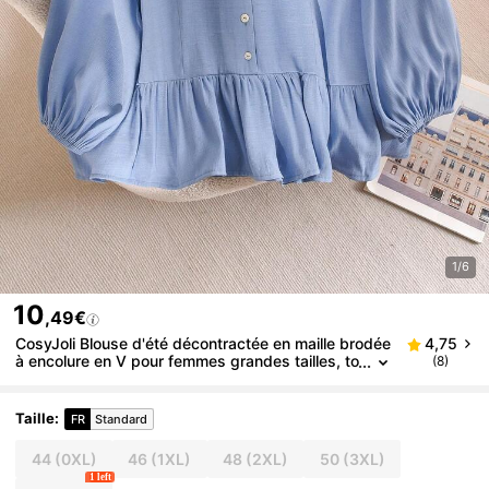
1/6
10
,49€
CosyJoli Blouse d'été décontractée en maille brodée
4,75
à encolure en V pour femmes grandes tailles, to
(8)
p bleu ciel pour femmes, top bleu clair mignon p
our femmes, blouse à manches lanternes pour fem
mes au printemps
Taille
:
FR
Standard
44
(0XL)
46
(1XL)
48
(2XL)
50
(3XL)
1 left