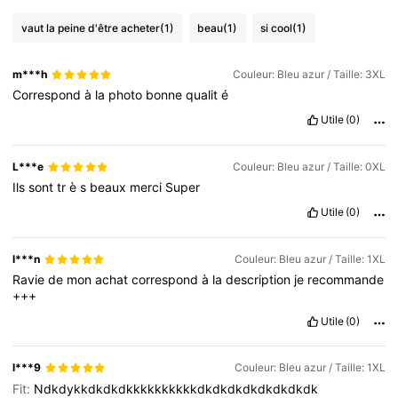
vaut la peine d'être acheter
(1)
beau
(1)
si cool
(1)
m***h
Couleur: Bleu azur / Taille: 3XL
Correspond
à
la
photo
bonne
qualit
é
Utile
(0)
L***e
Couleur: Bleu azur / Taille: 0XL
Ils
sont
tr
è
s
beaux
merci
Super
Utile
(0)
l***n
Couleur: Bleu azur / Taille: 1XL
Ravie
de
mon
achat
correspond
à
la
description
je
recommande
+++
Utile
(0)
l***9
Couleur: Bleu azur / Taille: 1XL
Fit:
Ndkdykkdkdkdkkkkkkkkkkdkdkdkdkdkdkdkdk