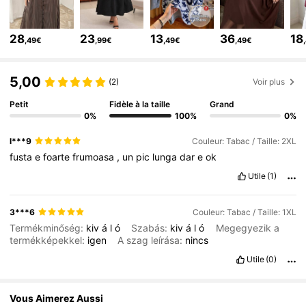
320K Suiveurs
4,85
320K Suiveurs
4,85
28
23
13
36
18
,49€
,99€
,49€
,49€
320K Suiveurs
4,85
5,00
(2)
Voir plus
Petit
Fidèle à la taille
Grand
0%
100%
0%
l***9
Couleur: Tabac / Taille: 2XL
fusta
e
foarte
frumoasa
,
un
pic
lunga
dar
e
ok
Utile
(1)
3***6
Couleur: Tabac / Taille: 1XL
Termékminőség:
kiv
á
l
ó
Szabás:
kiv
á
l
ó
Megegyezik a
termékképekkel:
igen
A szag leírása:
nincs
Utile
(0)
Vous Aimerez Aussi