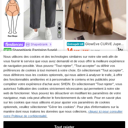
6
GlowEve CURVE Jupe é
Shapeblank
Entrepôt UE
vasée avec boutons pour femmes g
14
Shapeblank Pantalon fuselé gr
NEW
,34€
-34%
21,99€
randes tailles, convient pour la rentr
is à taille élastique pour femmes gra
20
ée scolaire, la remise des diplômes,
Nous utilisons des cookies et des technologies similaires sur notre site web afin de
,99€
ndes tailles, mode printemps/autom
les vacances, la Saint-Valentin, les
vous fournir le service que vous avez demandé et de vous offrir la meilleure expérience
ne, décontracté, ample, confortabl
festivals de musique, la fête des mè
e, polyvalent, amincissant, pour tou
de navigation possible. Vous pouvez "Tout rejeter", "Tout accepter" ou définir vos
res, Halloween, Thanksgiving, Pâqu
s les jours, pantalon de travail, bas
préférences de cookies à tout moment à votre choix. En sélectionnant "Tout accepter",
es, la fête nationale, les danses, les
pour femmes, tenue d'automne, styl
nous définirons tous les cookies optionnels, qui nous aident à analyser le trafic, à offrir
sorties, les mariages, les automne/h
e minimaliste, tenue de bureau
des fonctionnalités améliorées et à personnaliser le contenu et les publicités pour
iver
compléter votre expérience d'achat avec SHEIN. En sélectionnant "Tout rejeter", vous
autorisez l'utilisation des cookies strictement nécessaires qui permettent à notre site
web de fonctionner. Vous pouvez les désactiver en modifiant les paramètres de votre
navigateur, mais cela peut affecter le fonctionnement du site web. Pour en savoir plus
sur les cookies que nous utilisons et pour ajuster vos paramètres de cookies
optionnels, veuillez sélectionner "Gérer les cookies". Pour plus d'informations sur la
manière dont nous traitons les données que nous collectons,
cliquez ici pour consulter
notre Politique de confidentialité.
Tout rejeter