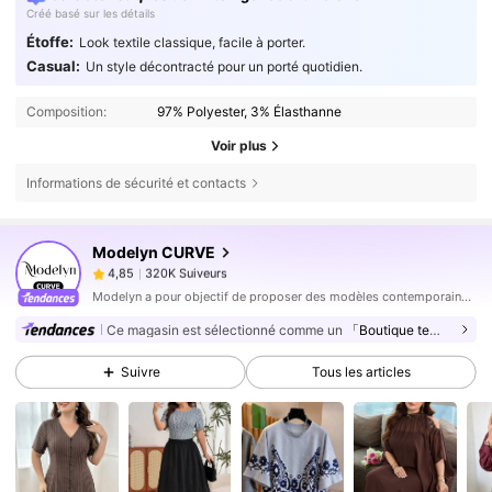
Créé basé sur les détails
Étoffe:
Look textile classique, facile à porter.
Casual:
Un style décontracté pour un porté quotidien.
Composition:
97% Polyester, 3% Élasthanne
Voir plus
Informations de sécurité et contacts
320K Suiveurs
4,85
Modelyn CURVE
320K Suiveurs
4,85
s***1
est en train de naviguer
320K Suiveurs
4,85
Modelyn a pour objectif de proposer des modèles contemporains et flatteurs, parfaitement adaptés à la femme moderne qui recherche la modestie sans sacrifier le style.
Ce magasin est sélectionné comme un
「Boutique tendance」
320K Suiveurs
4,85
320K Suiveurs
4,85
Suivre
Tous les articles
320K Suiveurs
4,85
320K Suiveurs
4,85
320K Suiveurs
4,85