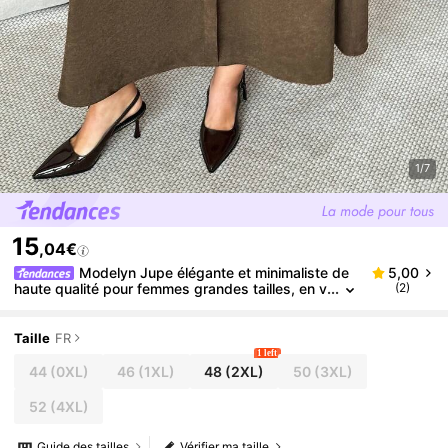
1/7
15
,04€
Modelyn Jupe élégante et minimaliste de
5,00
haute qualité pour femmes grandes tailles, en v
(2)
elours côtelé, avec boutons décoratifs et poche
s polyvalentes pour le travail
Taille
FR
1 left
44
(0XL)
46
(1XL)
48
(2XL)
50
(3XL)
52
(4XL)
Guide des tailles
Vérifier ma taille