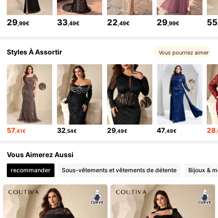
198K Suiveurs
4,72
29
33
22
29
55
198K Suiveurs
,99€
,49€
,49€
,99€
4,72
198K Suiveurs
4,72
Styles À Assortir
Vous pourriez aimer
57
32
29
47
28
,41€
,54€
,49€
,49€
Vous Aimerez Aussi
recommander
Sous-vêtements et vêtements de détente
Bijoux & m