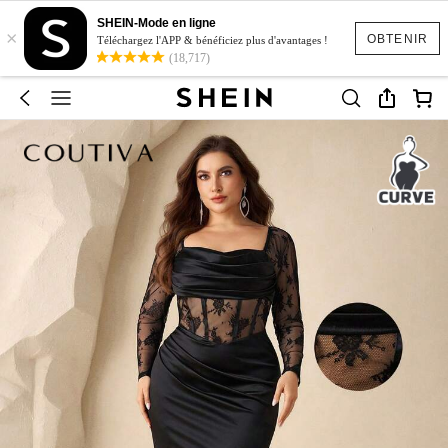
SHEIN-Mode en ligne
×
OBTENIR
Téléchargez l'APP & bénéficiez plus d'avantages !
(18,717)