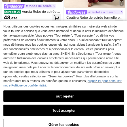
6
#Robes de soirée
Aureia Robe de soirée él
Entrepôt UE
#Dentelle à manches longues
égante et romantique à manches lo
48
Coutiva Robe de soirée formelle po
,63€
ngues, col en cœur noir, en moussel
ur femmes grandes tailles, épaules
27
ine de soie de luxe avec perles, taill
Dès
,22€
27,49€
dénudées, patchwork en dentelle,
Nous utilisons des cookies et des technologies similaires sur notre site web afin de
e transparente, volants en arête de
manches longues transparentes, aj
poisson, fente haute, ourlet de sirèn
vous fournir le service que vous avez demandé et de vous offrir la meilleure expérience
ustée avec ourlet queue de poisson
e. Convient pour le mariage, la fête,
de navigation possible. Vous pouvez "Tout rejeter", "Tout accepter" ou définir vos
la célébration, la soirée de gala (des
préférences de cookies à tout moment à votre choix. En sélectionnant "Tout accepter",
ign élaboré)
nous définirons tous les cookies optionnels, qui nous aident à analyser le trafic, à offrir
des fonctionnalités améliorées et à personnaliser le contenu et les publicités pour
compléter votre expérience d'achat avec SHEIN. En sélectionnant "Tout rejeter", vous
autorisez l'utilisation des cookies strictement nécessaires qui permettent à notre site
web de fonctionner. Vous pouvez les désactiver en modifiant les paramètres de votre
navigateur, mais cela peut affecter le fonctionnement du site web. Pour en savoir plus
sur les cookies que nous utilisons et pour ajuster vos paramètres de cookies
optionnels, veuillez sélectionner "Gérer les cookies". Pour plus d'informations sur la
manière dont nous traitons les données que nous collectons,
cliquez ici pour consulter
notre Politique de confidentialité.
Tout rejeter
Tout accepter
Gérer les cookies
AJOUTER AU PANIER