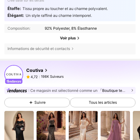
Créé basé sur les détails
Étoffe:
Tissu propre au toucher et au charme polyvalent.
Élégant:
Un style raffiné au charme intemporel.
Composition:
92% Polyester, 8% Élasthanne
Voir plus
Informations de sécurité et contacts
198K Suiveurs
4,72
Coutiva
198K Suiveurs
4,72
h***6
est en train de naviguer
198K Suiveurs
4,72
Ce magasin est sélectionné comme un
「Boutique tendance」
198K Suiveurs
4,72
Suivre
Tous les articles
198K Suiveurs
4,72
198K Suiveurs
4,72
198K Suiveurs
4,72
198K Suiveurs
4,72