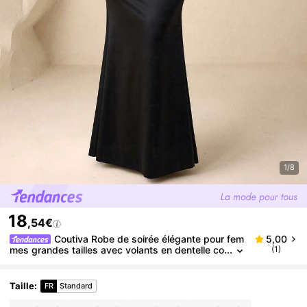
1/8
18
,54€
Coutiva Robe de soirée élégante pour fem
5,00
mes grandes tailles avec volants en dentelle co
(1)
ntrastée et ourlet queue de poisson, robe de so
irée noire grande taille, robe de soirée noire grande
taille à manches longues en dentelle, Saint-Valentin
Taille
:
FR
Standard