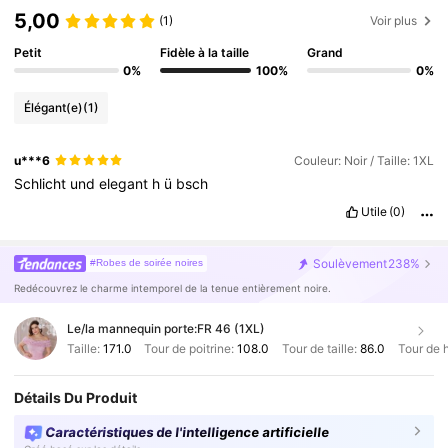
5,00
(1)
Voir plus
Petit
Fidèle à la taille
Grand
0%
100%
0%
Élégant(e)
(1)
u***6
Couleur: Noir / Taille: 1XL
Schlicht
und
elegant
h
ü
bsch
Utile
(0)
Soulèvement
238%
#Robes de soirée noires
Redécouvrez le charme intemporel de la tenue entièrement noire.
Le/la mannequin porte:
FR 46 (1XL)
Taille:
171.0
Tour de poitrine:
108.0
Tour de taille:
86.0
Tour de 
Détails Du Produit
Caractéristiques de l'intelligence artificielle