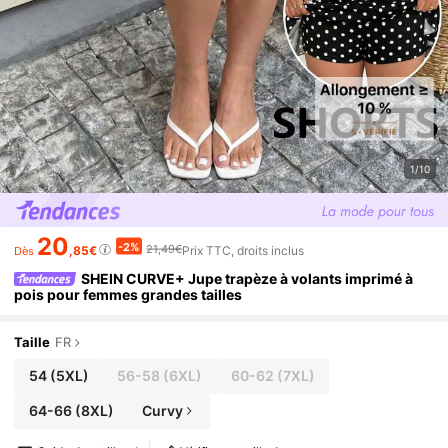
1/10
20
-2%
21,49€
,85€
Prix TTC, droits inclus
Dès
SHEIN CURVE+ Jupe trapèze à volants imprimé à
pois pour femmes grandes tailles
Taille
FR
54
(5XL)
56-58
(6XL)
60-62
(7XL)
64-66
(8XL)
Curvy