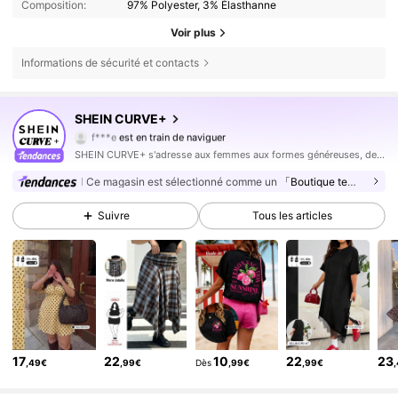
Composition:
97% Polyester, 3% Élasthanne
Voir plus
Informations de sécurité et contacts
SHEIN CURVE+
513K Suiveurs
4,81
f***e
est en train de naviguer
513K Suiveurs
4,81
SHEIN CURVE+ s'adresse aux femmes aux formes généreuses, de taille 22-34, avec un large éventail de catégories.
513K Suiveurs
4,81
Ce magasin est sélectionné comme un
「Boutique tendance」
513K Suiveurs
4,81
Suivre
Tous les articles
513K Suiveurs
4,81
513K Suiveurs
4,81
513K Suiveurs
4,81
513K Suiveurs
4,81
513K Suiveurs
4,81
17
22
10
22
23
,49€
,99€
Dès
,99€
,99€
513K Suiveurs
4,81