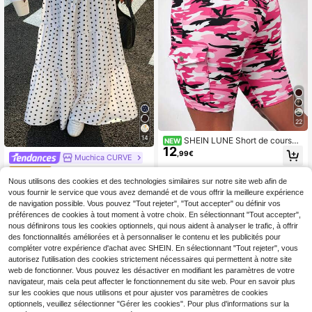
22
14
SHEIN LUNE Short de course
NEW
12
cargo grande taille à taille haute, ga
,99€
Muchica CURVE
inant le ventre et levant les fesses,
avec poches à rabat
Muchica Jupe à volants
Entrepôt UE
16
à imprimé pois noir et blanc pour fe
Nous utilisons des cookies et des technologies similaires sur notre site web afin de
,33€
mmes grande taille
vous fournir le service que vous avez demandé et de vous offrir la meilleure expérience
de navigation possible. Vous pouvez "Tout rejeter", "Tout accepter" ou définir vos
préférences de cookies à tout moment à votre choix. En sélectionnant "Tout accepter",
nous définirons tous les cookies optionnels, qui nous aident à analyser le trafic, à offrir
des fonctionnalités améliorées et à personnaliser le contenu et les publicités pour
compléter votre expérience d'achat avec SHEIN. En sélectionnant "Tout rejeter", vous
autorisez l'utilisation des cookies strictement nécessaires qui permettent à notre site
web de fonctionner. Vous pouvez les désactiver en modifiant les paramètres de votre
navigateur, mais cela peut affecter le fonctionnement du site web. Pour en savoir plus
sur les cookies que nous utilisons et pour ajuster vos paramètres de cookies
optionnels, veuillez sélectionner "Gérer les cookies". Pour plus d'informations sur la