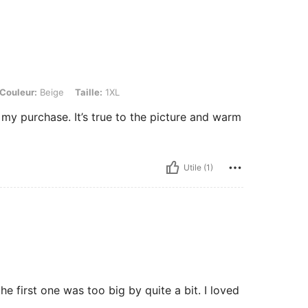
ige, Taille: 1XL
Couleur:
Beige
Taille:
1XL
h my purchase. It’s true to the picture and warm
Utile (1)
e first one was too big by quite a bit. I loved