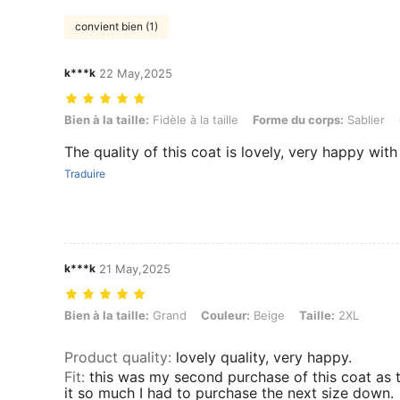
convient bien (1)
k***k
22 May,2025
Bien à la taille: Fidèle à la taille, Forme du corps: Sablier, Couleur: Be
Bien à la taille:
Fidèle à la taille
Forme du corps:
Sablier
The quality of this coat is lovely, very happy wit
Traduire
k***k
21 May,2025
Bien à la taille: Grand, Couleur: Beige, Taille: 2XL
Bien à la taille:
Grand
Couleur:
Beige
Taille:
2XL
Product quality
:
lovely quality, very happy.
Fit
:
this was my second purchase of this coat as th
it so much I had to purchase the next size down.