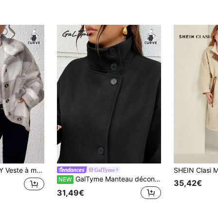
tons et poches, imprimé à carreaux, grande taille, automne/hiver
GalTyme
GalTyme Manteau décontracté à manches longues de couleur unie pour femmes grande taille, automne/hiver
NEW
35,42€
31,49€