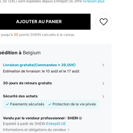
L), 50 (3XL) sont expédiés depuis Entrepôt UE offre
livraison plus
AJOUTER AU PANIER
 jusqu'à
30
points SHEIN calculés à la caisse.
édition à
Belgium
Livraison gratuite(Commandes ≥ 39,00€)
Estimation de livraison:
le 10 août et le 17 août
30-jours de retours gratuits
Sécurité des achats
Paiements sécurisés
Protection de la vie privée
Vendu par le vendeur professionnel : SHEIN
Expédié à partir de SHEIN
Entrepôt UE
Informations et obligations du vendeur