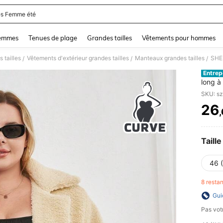
s Femme été
and down arrow keys to navigate search Dernière recherche and Rechercher et Tr
femmes
Tenues de plage
Grandes tailles
Vêtements pour hommes
 tailles
Vêtements d'extérieur grandes tailles
Manteaux grandes tailles
/
/
/
Entrep
long à
SKU: s
26
PR
Taille
46 
8 resta
Gui
Pas votr