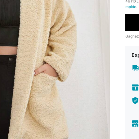
​46 (1X
rapide
.
Gagnez
Exp