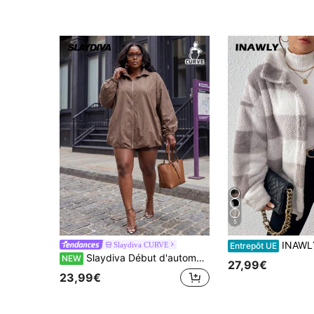
5
INAWLY Veste à manches longues avec bou
Slaydiva CURVE
Entrepôt UE
Slaydiva Début d'automne, nouveau style de rue décontracté, sortie quotidienne, moderne, sortie quotidienne, festival de musique, vacances, fête, occasions scolaires, robe ample kaki style bourgeon, veste style robe avec fermeture éclair pour femmes grande taille-Z
NEW
27,99€
23,99€