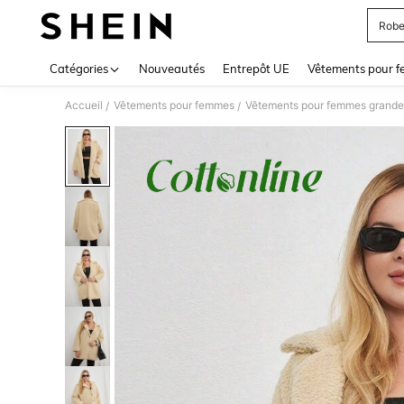
Robe
Use up 
Catégories
Nouveautés
Entrepôt UE
Vêtements pour 
Accueil
Vêtements pour femmes
Vêtements pour femmes grandes
/
/