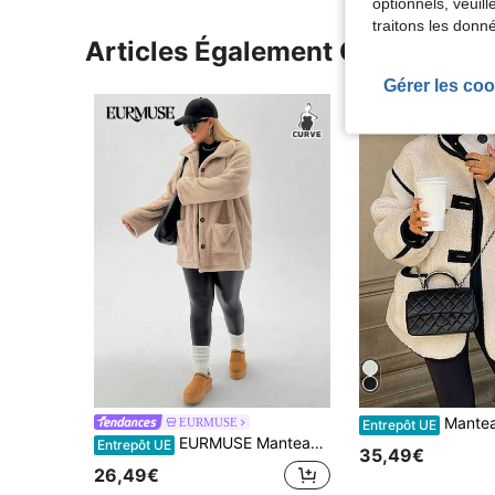
optionnels, veuil
traitons les donn
Articles Également Consultés
Gérer les coo
Manteau en peluche de grande taille avec col roulé à la mo
EURMUSE
Entrepôt UE
EURMUSE Manteau pour femmes en fausse fourrure très douillet et doux avec poche avant et détails de boutons sur la capuche
Entrepôt UE
35,49€
26,49€