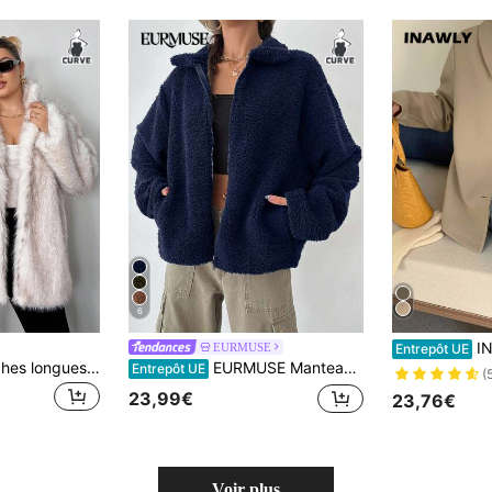
6
INAWLY Ves
EURMUSE
Entrepôt UE
Truni Veste à manches longues en fausse fourrure de grande taille pour la forme du corps en poire triangle, pour l'automne/hiver
EURMUSE Manteau en peluche à fermeture éclair et épaules tombantes pour femmes grande taille
Entrepôt UE
(
23,99€
23,76€
Voir plus