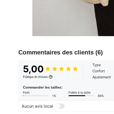
Commentaires des clients
(6)
Type
5,00
Confort
Ajustement
Politique de révision
Commander les tailles:
Petit
Fidèle à la taille
1%
66%
Aucun avis local