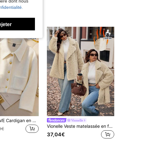
nière dont nous
fidentialité.
ejeter
GlowEve CURVE Cardigan en peluche à simple boutonnage, grande taille, couleur unie, poches, pour femmes, pour un usage quotidien et décontracté, hiver
Vionelle
Vionelle Veste matelassée en fausse fourrure de style teddy à col retourné, manches longues, style casual, pour femmes en grandes tailles
9€
37,04€