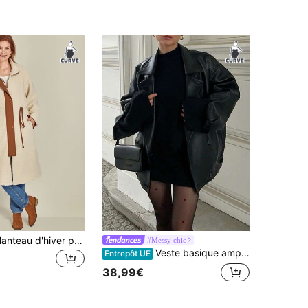
SHEIN Clasi Manteau d'hiver pour femmes grandes tailles en mélange de laine, veste à col montant avec cordon de serrage
#Messy chic
Veste basique ample pour femmes grande taille, manteau à double boutonnage à manches longues, veste premium de style designer pour l'automne/l'hiver, noir
Entrepôt UE
38,99€