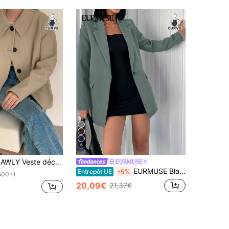
6
te décontractée minimaliste à simple boutonnage pour l'automne, tailles grandes
EURMUSE
EURMUSE Blazer The BossMode pour femmes - Lignes nettes, couches luxueuses et cette puissance effortless de it-girl, élégant, courbe, décontracté, veste
Entrepôt UE
-5%
500+)
20,09€
21,37€