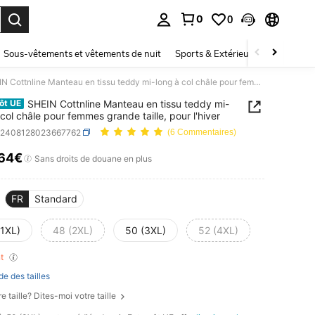
0
0
ouver. Press Enter to select.
Sous-vêtements et vêtements de nuit
Sports & Extérieur
Enfants
SHEIN Cottnline Manteau en tissu teddy mi-long à col châle pour femmes grande taille, pour l'hiver
SHEIN Cottnline Manteau en tissu teddy mi-
ôt UE
 col châle pour femmes grande taille, pour l'hiver
z2408128023667762
(6 Commentaires)
,64€
ICE AND AVAILABILITY
Sans droits de douane en plus
FR
Standard
(1XL)
48 (2XL)
50 (3XL)
52 (4XL)
nt
de des tailles
e taille? Dites-moi votre taille