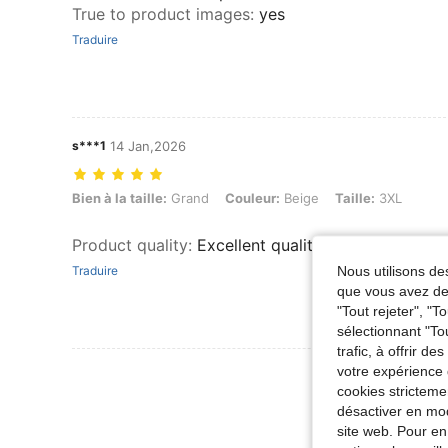
True to product images
:
yes
Traduire
s***1
14 Jan,2026
Bien à la taille: Grand, Couleur: Beige, Taille: 3XL
Bien à la taille:
Grand
Couleur:
Beige
Taille:
3XL
Product quality
:
Excellent quality and good fit. 
Nous utilisons des
Traduire
que vous avez dem
"Tout rejeter", "
sélectionnant "To
trafic, à offrir d
votre expérience 
Voir Plus D
cookies stricteme
désactiver en mod
site web. Pour en