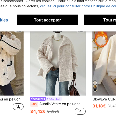
lez sélectionner "Gérer les cookies". Pour plus d'informations sur la ma
ées que nous collectons,
cliquez ici pour consulter notre Politique de con
kies
Tout accepter
Tout r
de, avec garniture contrastée et poches, manches raglan, tissu tissé, longueur régulière, Noël hiver
Auralis
Auralis Veste en peluche beige polyvalente et confortable pour femmes grandes tailles, style décontracté et simple pour l'automne et l'hiver
-9%
31,18€
31,4
34,42€
37,99€