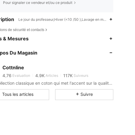
Pour signaler ce vendeur et/ou ce produit
iption
Le jour du professeur,Hiver (<10 /50 ),Lavage en machine, ne pas lav
ions de sécurité et contacts
es & Mesures
4,76
4.9K
117K
4,76
4.9K
117K
opos Du Magasin
4,76
4.9K
117K
4,76
4.9K
117K
Cottnline
4,76
4.9K
117K
Evaluation
Articles
Suiveurs
Une collection classique en coton qui met l'accent sur la qualité et le confort.
4,76
4.9K
117K
4,76
4.9K
117K
Tous les articles
Suivre
4,76
4.9K
117K
4,76
4.9K
117K
4,76
4.9K
117K