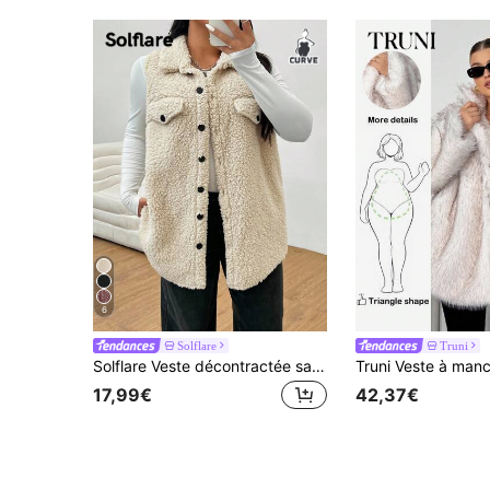
6
Solflare
Truni
Solflare Veste décontractée sans manches boutonnée une rangée, grande taille, en peluche abricot, pour femme
17,99€
42,37€