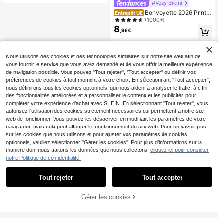
nde taille
#Vcay Bikini
Bonvoyette 2026 Printe
Entrepôt UE
mps/Été Maillot de bain bikini deux
(1000+)
pièces sexy rouge pour femmes, tis
8
,99€
su spécial vacances, bretelles spag
hetti, col licou, string
Nous utilisons des cookies et des technologies similaires sur notre site web afin de
vous fournir le service que vous avez demandé et de vous offrir la meilleure expérience
de navigation possible. Vous pouvez "Tout rejeter", "Tout accepter" ou définir vos
préférences de cookies à tout moment à votre choix. En sélectionnant "Tout accepter",
nous définirons tous les cookies optionnels, qui nous aident à analyser le trafic, à offrir
des fonctionnalités améliorées et à personnaliser le contenu et les publicités pour
compléter votre expérience d'achat avec SHEIN. En sélectionnant "Tout rejeter", vous
autorisez l'utilisation des cookies strictement nécessaires qui permettent à notre site
web de fonctionner. Vous pouvez les désactiver en modifiant les paramètres de votre
navigateur, mais cela peut affecter le fonctionnement du site web. Pour en savoir plus
sur les cookies que nous utilisons et pour ajuster vos paramètres de cookies
optionnels, veuillez sélectionner "Gérer les cookies". Pour plus d'informations sur la
manière dont nous traitons les données que nous collectons,
cliquez ici pour consulter
notre Politique de confidentialité.
Tout rejeter
Tout accepter
Gérer les cookies
AJOUTER AU PANIER