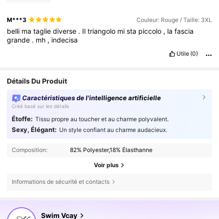
M***3
Couleur: Rouge / Taille: 3XL
belli
ma
taglie
diverse
.
Il
triangolo
mi
sta
piccolo
,
la
fascia
grande
.
mh
,
indecisa
Utile
(0)
Détails Du Produit
Caractéristiques de l'intelligence artificielle
Créé basé sur les détails
Étoffe:
Tissu propre au toucher et au charme polyvalent.
Sexy, Élégant:
Un style confiant au charme audacieux.
Composition:
82% Polyester,18% Élasthanne
Voir plus
Informations de sécurité et contacts
599K Suiveurs
4,83
Swim Vcay
599K Suiveurs
4,83