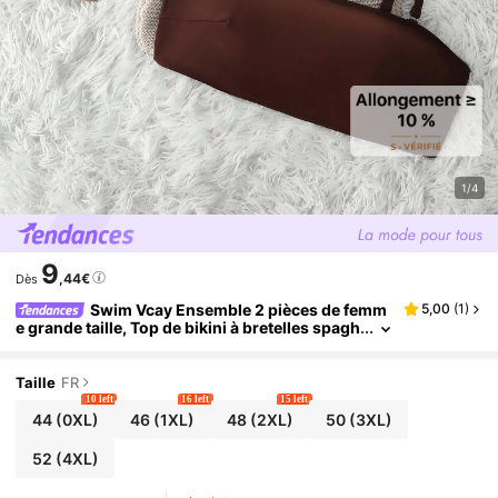
1/4
9
,44€
Dès
Swim Vcay Ensemble 2 pièces de femm
5,00
(
1
)
e grande taille, Top de bikini à bretelles spagh
etti et Top de bikini à bretelles spaghetti, coul
eur unie, pour l'été et la plage
Taille
FR
10 left
16 left
15 left
44
(0XL)
46
(1XL)
48
(2XL)
50
(3XL)
52
(4XL)