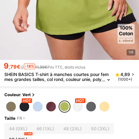
1/6
9
,79€
-18%
11,99€
Prix TTC, droits inclus
SHEIN BASICS T-shirt à manches courtes pour fem
4,89
mes grandes tailles, col rond, couleur unie, poly
(1000+)
valent et pratique pour le quotidien
Couleur: Vert
Taille
FR
44
(0XL)
46
(1XL)
48
(2XL)
50
(3XL)
1 left