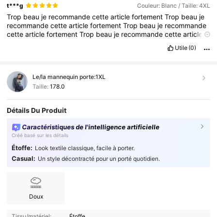
t***g
Couleur: Blanc / Taille: 4XL
Trop
beau
je
recommande
cette
article
fortement
Trop
beau
je
recommande
cette
article
fortement
Trop
beau
je
recommande
cette
article
fortement
Trop
beau
je
recommande
cette
article
fortement
Trop
beau
je
recommande
cette
article
fortement
Utile
(0)
Le/la mannequin porte:
1XL
Taille:
178.0
Détails Du Produit
Caractéristiques de l'intelligence artificielle
Créé basé sur les détails
Étoffe:
Look textile classique, facile à porter.
Casual:
Un style décontracté pour un porté quotidien.
Doux
Tissu/matériel:
Étoffe