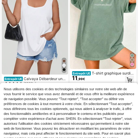
T-shirt graphique surdim
Entrepôt UE
11
ensionné, femmes décontracté cou
Calvaya Débardeur unic
Entrepôt UE
,99€
pe ample col rond manches courtes
olore
(1000+)
été
9
Nous utilisons des cookies et des technologies similaires sur notre site web afin de
,89€
vous fournir le service que vous avez demandé et de vous offrir la meilleure expérience
de navigation possible. Vous pouvez "Tout rejeter", "Tout accepter" ou définir vos
préférences de cookies à tout moment à votre choix. En sélectionnant "Tout accepter",
nous définirons tous les cookies optionnels, qui nous aident à analyser le trafic, à offrir
des fonctionnalités améliorées et à personnaliser le contenu et les publicités pour
compléter votre expérience d'achat avec SHEIN. En sélectionnant "Tout rejeter", vous
autorisez l'utilisation des cookies strictement nécessaires qui permettent à notre site
web de fonctionner. Vous pouvez les désactiver en modifiant les paramètres de votre
navigateur, mais cela peut affecter le fonctionnement du site web. Pour en savoir plus