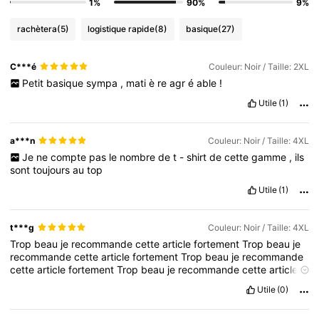
1%
90%
9%
rachètera
(5)
logistique rapide
(8)
basique
(27)
C***é
Couleur: Noir / Taille: 2XL
Petit
basique
sympa
,
mati
è
re
agr
é
able
!
Utile
(1)
a***n
Couleur: Noir / Taille: 4XL
Je
ne
compte
pas
le
nombre
de
t
-
shirt
de
cette
gamme
,
ils
sont
toujours
au
top
Utile
(1)
t***g
Couleur: Noir / Taille: 4XL
Trop
beau
je
recommande
cette
article
fortement
Trop
beau
je
recommande
cette
article
fortement
Trop
beau
je
recommande
cette
article
fortement
Trop
beau
je
recommande
cette
article
fortement
Trop
beau
je
recommande
cette
article
fortement
Utile
(0)