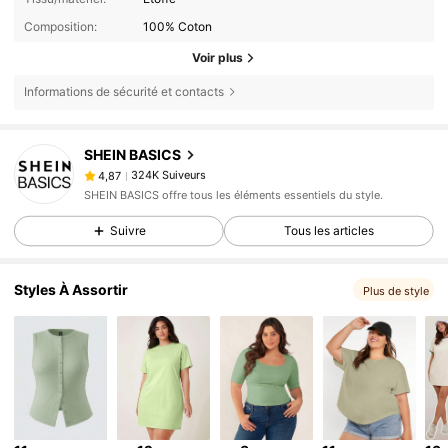
Composition:
100% Coton
Voir plus
Informations de sécurité et contacts
324K Suiveurs
4,87
SHEIN BASICS
324K Suiveurs
4,87
g***4
est en train de naviguer
324K Suiveurs
4,87
SHEIN BASICS offre tous les éléments essentiels du style.
324K Suiveurs
4,87
Suivre
Tous les articles
324K Suiveurs
4,87
Styles À Assortir
Plus de style
324K Suiveurs
4,87
324K Suiveurs
4,87
324K Suiveurs
4,87
324K Suiveurs
4,87
324K Suiveurs
4,87