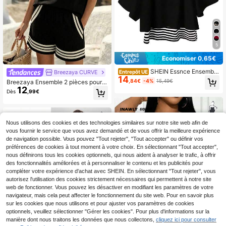
5
Économiser 0,65€
SHEIN Essnce Ensemble
Breezaya CURVE
Entrepôt UE
14
2 pièces femme grande taille, Top s
,84€
-4%
15,49€
Breezaya Ensemble 2 pièces pour f
ans manches et Top à manches cou
12
emmes grandes tailles, rayures noir
Dès
,99€
rtes, imprimé contrasté rayures noir
es & blanches, tenue décontractée
et blanc, coupe ample, style décont
d'été pour vacances, style bohème
racté d'été
ample à taille haute, tenue de plag
e, ensemble 2 pièces avec t-shirt tri
Nous utilisons des cookies et des technologies similaires sur notre site web afin de
coté et short tissé
vous fournir le service que vous avez demandé et de vous offrir la meilleure expérience
de navigation possible. Vous pouvez "Tout rejeter", "Tout accepter" ou définir vos
préférences de cookies à tout moment à votre choix. En sélectionnant "Tout accepter",
nous définirons tous les cookies optionnels, qui nous aident à analyser le trafic, à offrir
des fonctionnalités améliorées et à personnaliser le contenu et les publicités pour
compléter votre expérience d'achat avec SHEIN. En sélectionnant "Tout rejeter", vous
autorisez l'utilisation des cookies strictement nécessaires qui permettent à notre site
web de fonctionner. Vous pouvez les désactiver en modifiant les paramètres de votre
navigateur, mais cela peut affecter le fonctionnement du site web. Pour en savoir plus
sur les cookies que nous utilisons et pour ajuster vos paramètres de cookies
optionnels, veuillez sélectionner "Gérer les cookies". Pour plus d'informations sur la
manière dont nous traitons les données que nous collectons,
cliquez ici pour consulter