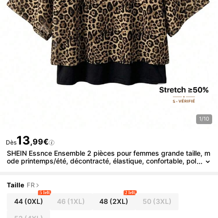
1/10
13
,99€
Dès
SHEIN Essnce Ensemble 2 pièces pour femmes grande taille, m
ode printemps/été, décontracté, élastique, confortable, pol
yvalent, coupe slim, gilet long noir + cache-maillot en mous
seline imprimé léopard, pour sorties, travail, style minimaliste e
uropéen d'été
Taille
FR
5 left
2 left
44
(0XL)
46
(1XL)
48
(2XL)
50
(3XL)