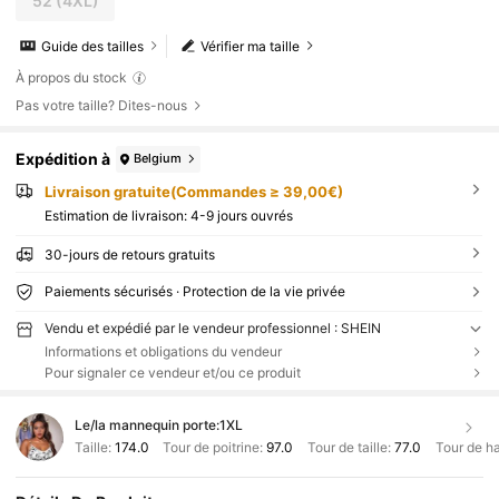
52
(4XL)
Guide des tailles
Vérifier ma taille
À propos du stock
Pas votre taille? Dites-nous
Expédition à
Belgium
Livraison gratuite(Commandes ≥ 39,00€)
Estimation de livraison:
4-9 jours ouvrés
30-jours de retours gratuits
Paiements sécurisés · Protection de la vie privée
Vendu et expédié par le vendeur professionnel : SHEIN
Informations et obligations du vendeur
Pour signaler ce vendeur et/ou ce produit
Le/la mannequin porte:
1XL
Taille:
174.0
Tour de poitrine:
97.0
Tour de taille:
77.0
Tour de h