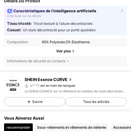
Détails Du Produit
Caractéristiques de l'intelligence artificielle
Créé basé sur les détails
Tissu tricoté:
Tricot texturé à l'allure décontractée.
Casual:
Un style décontracté pour un porté quotidien.
Composition:
95% Polyester,5% Élasthanne
Voir plus
Informations de sécurité et contacts
249K Suiveurs
4,83
SHEIN Essnce CURVE
b***5
est en train de naviguer
249K Suiveurs
4,83
Le SHEIN ESSNCE est la référence en matière de style décontracté qui rehaussera votre journée.
249K Suiveurs
4,83
Suivre
Tous les articles
249K Suiveurs
4,83
249K Suiveurs
4,83
Vous Aimerez Aussi
249K Suiveurs
4,83
recommander
Sous-vêtements et vêtements de détente
Accessoir