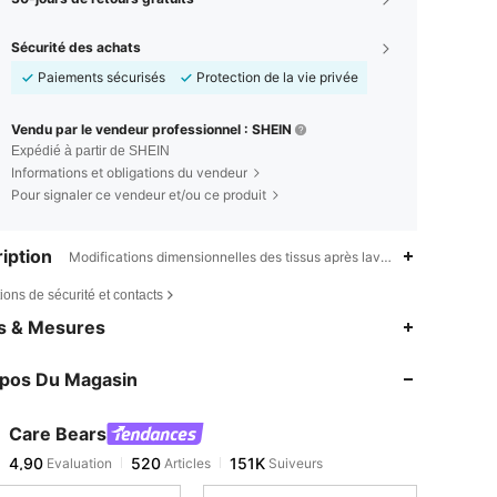
Sécurité des achats
Paiements sécurisés
Protection de la vie privée
Vendu par le vendeur professionnel : SHEIN
Expédié à partir de SHEIN
Informations et obligations du vendeur
Pour signaler ce vendeur et/ou ce produit
iption
Modifications dimensionnelles des tissus après lavage à domicile,R
ions de sécurité et contacts
4,90
520
151K
es & Mesures
4,90
520
151K
opos Du Magasin
4,90
520
151K
4,90
520
151K
Care Bears
4,90
520
151K
Evaluation
Articles
Suiveurs
4***7
est en train de naviguer
4,90
520
151K