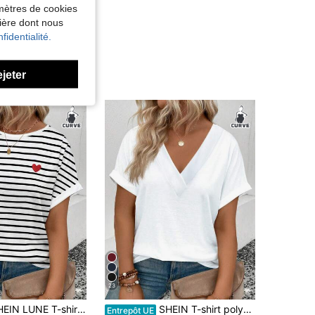
amètres de cookies
nière dont nous
fidentialité.
ejeter
23
irt décontracté à col rond, manches courtes, imprimé cœur rayé, grande taille pour femmes, nouvelle arrivée printemps/été
SHEIN T-shirt polyvalent et tout-aller pour femmes, col en V, manches courtes, ourlet arqué, taille grande
Entrepôt UE