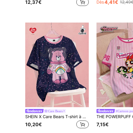
12,37€
4,41€
Dès
12,49
Care Bears
#Cartoon p
SHEIN X Care Bears T-shirt à manches courtes avec imprimé ours de dessin animé pour femmes grandes tailles
10,20€
7,15€