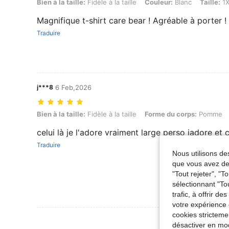
Bien à la taille: Fidèle à la taille, Couleur: Blanc, Taille: 1XL
Bien à la taille:
Fidèle à la taille
Couleur:
Blanc
Taille:
1X
Magnifique t-shirt care bear ! Agréable à porter !
Traduire
j***8
6 Feb,2026
Bien à la taille: Fidèle à la taille, Forme du corps: Pomme, Couleur: B
Bien à la taille:
Fidèle à la taille
Forme du corps:
Pomme
celui là je l'adore vraiment large perso jadore et
Traduire
Nous utilisons des
que vous avez dem
"Tout rejeter", "
sélectionnant "To
trafic, à offrir d
votre expérience 
cookies stricteme
Voir Plus D
désactiver en mod