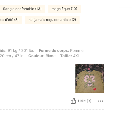
Sangle confortable (13)
magnifique (10)
es d'été (8)
n'a jamais reçu cet article (2)
kg / 201 lbs, Forme du corps: Pomme, Buste: 130 cm / 51.2 in, Taille: 130 cm / 51 in,
ids:
91 kg / 201 lbs
Forme du corps:
Pomme
20 cm / 47 in
Couleur:
Blanc
Taille:
4XL
Utile (3)