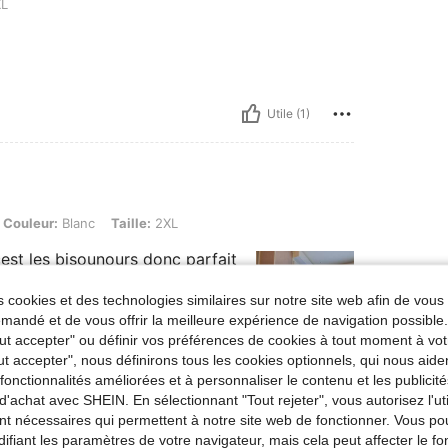
L
Utile (1)
lanc, Taille: 2XL
Couleur:
Blanc
Taille:
2XL
 cest les bisounours donc parfait
 cookies et des technologies similaires sur notre site web afin de vous 
andé et de vous offrir la meilleure expérience de navigation possibl
Tout accepter" ou définir vos préférences de cookies à tout moment à vot
ut accepter", nous définirons tous les cookies optionnels, qui nous aide
Utile (11)
es fonctionnalités améliorées et à personnaliser le contenu et les publici
d'achat avec SHEIN. En sélectionnant "Tout rejeter", vous autorisez l'uti
nt nécessaires qui permettent à notre site web de fonctionner. Vous po
'avis
ifiant les paramètres de votre navigateur, mais cela peut affecter le 