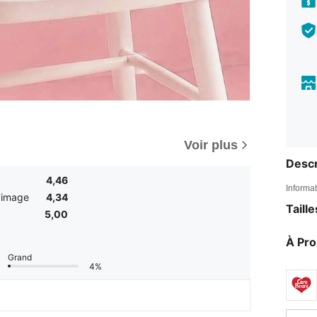
Voir plus
Descr
4,46
Informat
'image
4,34
Taill
5,00
À Pr
Grand
4%