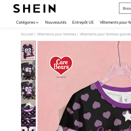
Biso
Use up 
Catégories
Nouveautés
Entrepôt UE
Vêtements pour 
Accueil
Vêtements pour femmes
Vêtements pour femmes grandes
/
/