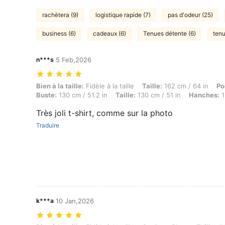
rachètera (9)
logistique rapide (7)
pas d'odeur (25)
business (6)
cadeaux (6)
Tenues détente (6)
tenu
n***s
5 Feb,2026
Bien à la taille: Fidèle à la taille, Taille: 162 cm / 64 in, Poids: 91 
Bien à la taille:
Fidèle à la taille
Taille:
162 cm / 64 in
Po
Buste:
130 cm / 51.2 in
Taille:
130 cm / 51 in
Hanches:
1
Très joli t-shirt, comme sur la photo
Traduire
k***a
10 Jan,2026