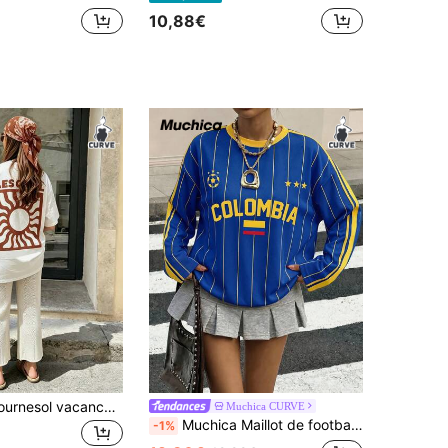
10,88€
T-shirt motif tournesol vacances toutes saisons, rentrée scolaire, t-shirt grande taille - t-shirt décontracté col rond manches courtes blanc été pour femmes
Muchica CURVE
Muchica Maillot de football colombien à manches longues pour femme, grande taille, coupe ample, col marron contrastant et manches rayées. Style rétro, universitaire, classique, à la mode, jeune et urbain. Tissu doux et confortable, idéal pour les jours de match. Maillot de football style streetwear pour la Coupe du Monde 2026.
-1%