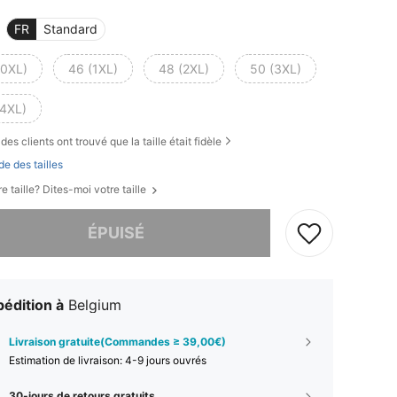
FR
Standard
(0XL)
46 (1XL)
48 (2XL)
50 (3XL)
(4XL)
des clients ont trouvé que la taille était fidèle
de des tailles
e taille? Dites-moi votre taille
 ce produit est épuisé.
ÉPUISÉ
édition à
Belgium
Livraison gratuite(Commandes ≥ 39,00€)
Estimation de livraison:
4-9 jours ouvrés
30-jours de retours gratuits