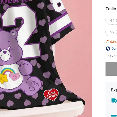
Taille
44 
52 
93%
Gui
Pas votr
Désolés,
Exp