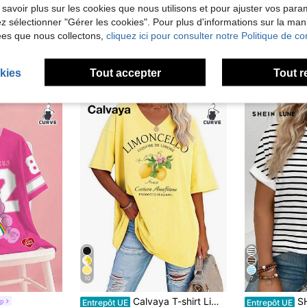
 savoir plus sur les cookies que nous utilisons et pour ajuster vos par
lez sélectionner "Gérer les cookies". Pour plus d'informations sur la ma
ées que nous collectons,
cliquez ici pour consulter notre Politique de con
kies
Tout accepter
Tout r
10
7
Calvaya T-shirt Limoncello, T-shirt citron de la côte Amalfitaine d'Italie, T-shirt col V grande taille
SHEIN LUNE T-sh
op
Entrepôt UE
Entrepôt UE