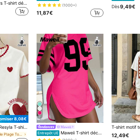
SHEIN X Care Bears T-shirt décontracté d'été grande taille avec imprimé numérique de dessin animé
(1000+)
9,49€
Dès
11,87€
7
omiser 8,08€
-shirt grande taille, nouveau design estival, col et manches en dentelle brodée, motif cœur classique, artisanat brodé, ambiance élégante, coupe polyvalente décontractée, confortable à porter, extérieur, sortie
Maweii
Maweii T-shirt décontracté imprimé numérique rayé pour femmes grandes tailles
Entrepôt UE
de Plage Tops grande taille
12,49€