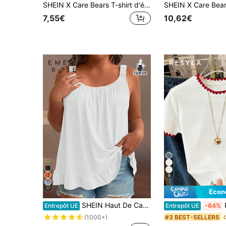
SHEIN X Care Bears T-shirt d'été décontracté pour femmes grandes tailles, col rond, imprimé rayures, lettres et dessin animé, pour un usage quotidien
7,55€
10,62€
9
17
Écon
SHEIN Haut De Camisole Plissé Pliable De Couleur Solide De Grande Taille
Resyla T
Entrepôt UE
Entrepôt UE
-64%
#3 BEST-SELLERS
(1000+)