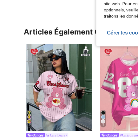
site web. Pour en
optionnels, veuil
traitons les donn
Articles Également Consultés
Gérer les coo
8
9
Care Bears
#Cartoon p