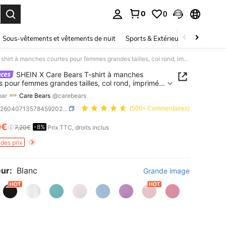
0
0
ouver. Press Enter to select.
Sous-vêtements et vêtements de nuit
Sports & Extérieur
Enfants
SHEIN X Care Bears T-shirt à manches courtes pour femmes grandes tailles, col rond, imprimé numérique de dessin animé, polyvalent et pratique pour le port quotidien
SHEIN X Care Bears T-shirt à manches
s pour femmes grandes tailles, col rond, imprimé
que de dessin animé, polyvalent et pratique pour
par
Care Bears
@carebears
t quotidien
SKU: sz260407135784592025370
(500+ Commentaires)
0€
-8%
ICE AND AVAILABILITY
7,20€
Prix TTC, droits inclus
des prix
ur:
Blanc
Grande image