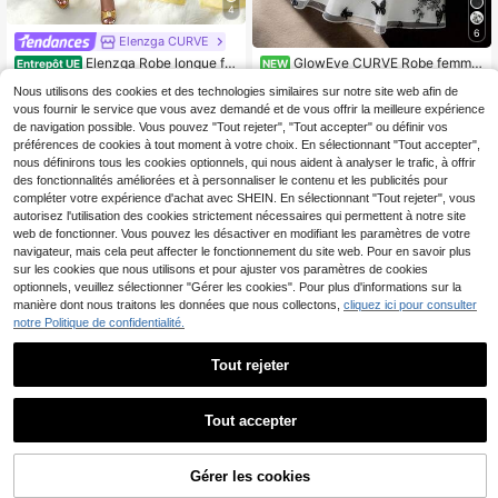
4
6
Elenzga CURVE
Elenzga Robe longue fe
GlowEve CURVE Robe femme
Entrepôt UE
NEW
11
24
ndue pour femmes grandes tailles, c
romantique et élégante sans manch
Dès
,02€
-63%
30,49€
,99€
Nous utilisons des cookies et des technologies similaires sur notre site web afin de
ache-maillot long sans manches de
es à col carré avec broderie florale
couleur unie avec écharpe, convien
sur tulle, top en tulle brodé papillon,
vous fournir le service que vous avez demandé et de vous offrir la meilleure expérience
t pour le bureau, les sorties, le port q
design cintré à la taille et jupe évas
de navigation possible. Vous pouvez "Tout rejeter", "Tout accepter" ou définir vos
uotidien, nouvelle arrivée printemp
ée multicouche, design élégant et s
préférences de cookies à tout moment à votre choix. En sélectionnant "Tout accepter",
s/été
exy, convient pour robe de soirée bl
nous définirons tous les cookies optionnels, qui nous aident à analyser le trafic, à offrir
anche fleurie printemps/été, fête de
des fonctionnalités améliorées et à personnaliser le contenu et les publicités pour
remise des diplômes, robe de marié
compléter votre expérience d'achat avec SHEIN. En sélectionnant "Tout rejeter", vous
e, robe noire et blanche, robe de soi
autorisez l'utilisation des cookies strictement nécessaires qui permettent à notre site
rée élégante pour vacances femme,
robe d'invitée de mariage, robe d'ét
web de fonctionner. Vous pouvez les désactiver en modifiant les paramètres de votre
é élégante, robe papillon blanche, r
navigateur, mais cela peut affecter le fonctionnement du site web. Pour en savoir plus
obe papillon femme
sur les cookies que nous utilisons et pour ajuster vos paramètres de cookies
optionnels, veuillez sélectionner "Gérer les cookies". Pour plus d'informations sur la
manière dont nous traitons les données que nous collectons,
cliquez ici pour consulter
notre Politique de confidentialité.
Tout rejeter
Tout accepter
Velvienne
Maweii
Velvienne Robe d'été dé
Maweii Robe midi plissée à manche
Gérer les cookies
Entrepôt UE
AJOUTER AU PANIER
28
28
contractée pour femmes grandes ta
s volantées et col en V de couleur u
Dès
,49€
,99€