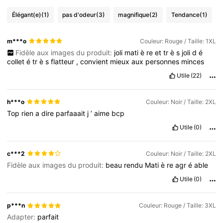
Élégant(e)
(1)
pas d'odeur
(3)
magnifique
(2)
Tendance
(1)
m***o
Couleur: Rouge / Taille: 1XL
Fidèle aux images du produit:
joli
mati
è
re
et
tr
è
s
joli
d
é
collet
é
tr
è
s
flatteur
,
convient
mieux
aux
personnes
minces
Utile
(22)
h***o
Couleur: Noir / Taille: 2XL
Top
rien
a
dire
parfaaait
j
’
aime
bcp
Utile
(0)
c***2
Couleur: Noir / Taille: 2XL
Fidèle aux images du produit:
beau
rendu
Mati
è
re
agr
é
able
Utile
(0)
p***n
Couleur: Rouge / Taille: 3XL
Adapter:
parfait