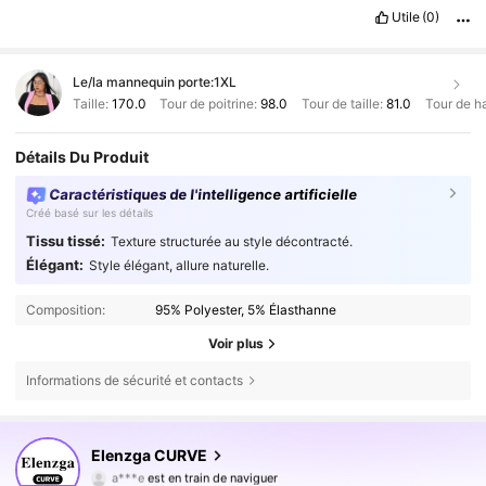
Utile
(0)
Le/la mannequin porte:
1XL
Taille:
170.0
Tour de poitrine:
98.0
Tour de taille:
81.0
Tour de h
Détails Du Produit
Caractéristiques de l'intelligence artificielle
Créé basé sur les détails
Tissu tissé:
Texture structurée au style décontracté.
Élégant:
Style élégant, allure naturelle.
Composition:
95% Polyester, 5% Élasthanne
Voir plus
Informations de sécurité et contacts
651K Suiveurs
4,73
Elenzga CURVE
a***e
est en train de naviguer