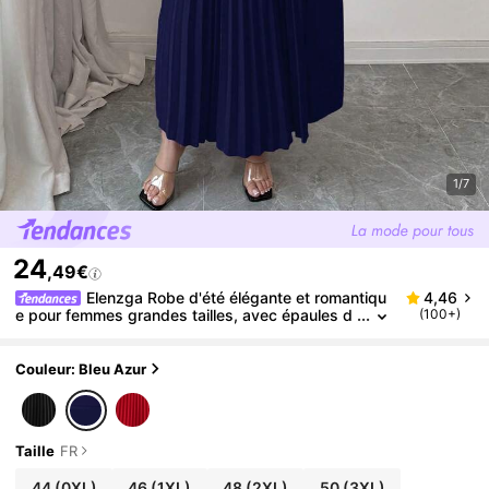
1/7
24
,49€
Elenzga Robe d'été élégante et romantiqu
4,46
e pour femmes grandes tailles, avec épaules d
(100+)
énudées, pour les vacances
Couleur: Bleu Azur
Taille
FR
44
(0XL)
46
(1XL)
48
(2XL)
50
(3XL)