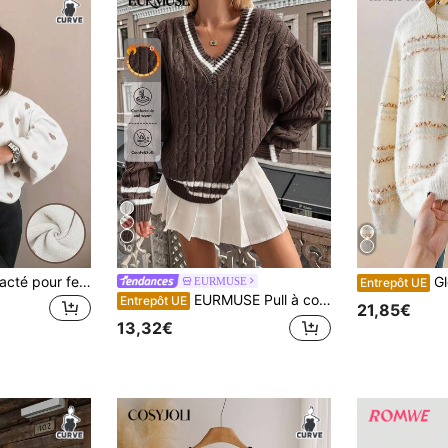
10
Pull ample décontracté pour femmes grandes tailles, motif cœur, épaules tombantes, manches longues, blanc, automne
GlowEve C
EURMUSE
Entrepôt UE
EURMUSE Pull à col rond avec empiècement en tricot torsadé et bordure rayée, pour l'hiver
Entrepôt UE
21,85€
13,32€