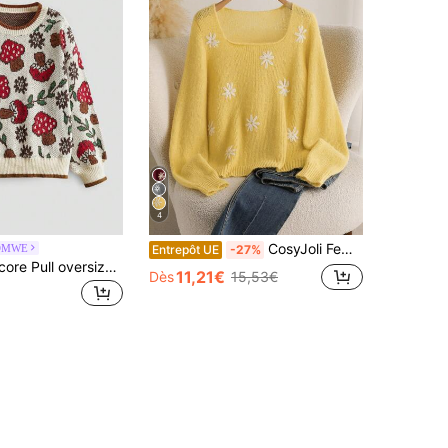
4
CosyJoli Femmes grande taille Pullover décontracté ample à motif floral marguerite en jaune pour l'automne/l'hiver
OMWE
Entrepôt UE
-27%
ROMWE Fairycore Pull oversize ample décontracté avec détail motif champignon mignon, pour l'hiver
11,21€
Dès
15,53€