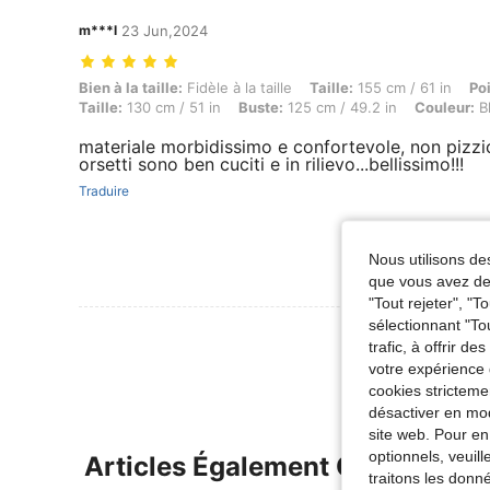
m***l
23 Jun,2024
Bien à la taille: Fidèle à la taille, Taille: 155 cm / 61 in, Poids: 115 
Bien à la taille:
Fidèle à la taille
Taille:
155 cm / 61 in
Po
Taille:
130 cm / 51 in
Buste:
125 cm / 49.2 in
Couleur:
B
materiale morbidissimo e confortevole, non pizzic
orsetti sono ben cuciti e in rilievo...bellissimo!!!
Traduire
Nous utilisons des
que vous avez dem
"Tout rejeter", "
sélectionnant "To
Voir Plus D
trafic, à offrir d
votre expérience 
cookies stricteme
désactiver en mod
site web. Pour en
optionnels, veuil
Articles Également Consultés
traitons les donn