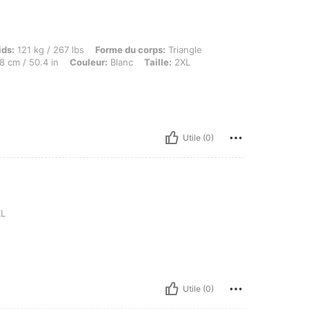
 kg / 267 lbs, Forme du corps: Triangle, Hanches: 125 cm / 49 in, Taille: 144 cm / 57 i
ids:
121 kg / 267 lbs
Forme du corps:
Triangle
8 cm / 50.4 in
Couleur:
Blanc
Taille:
2XL
Utile (0)
L
Utile (0)