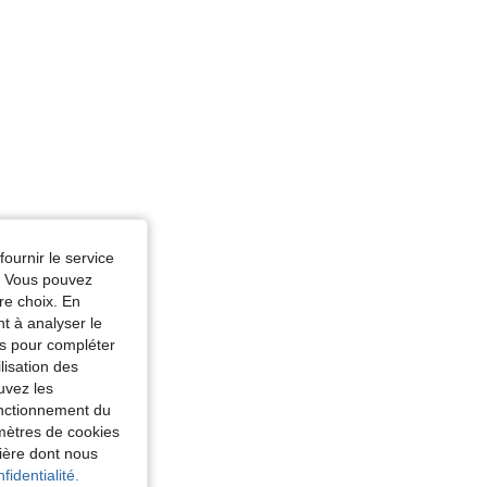
 Couleur: Blanc, Taille: 2XL
fournir le service
e. Vous pouvez
re choix. En
nt à analyser le
tés pour compléter
lisation des
uvez les
fonctionnement du
amètres de cookies
nière dont nous
fidentialité.