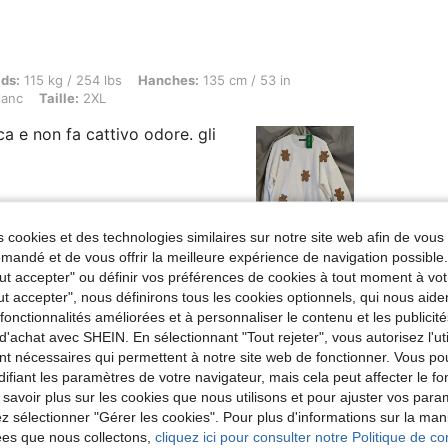
kg / 254 lbs, Hanches: 135 cm / 53 in, Taille: 130 cm / 51 in, Buste: 125 cm / 49.2 in,
ids:
115 kg / 254 lbs
Hanches:
135 cm / 53 in
lanc
Taille:
2XL
a e non fa cattivo odore. gli
 cookies et des technologies similaires sur notre site web afin de vous 
Utile (0)
andé et de vous offrir la meilleure expérience de navigation possibl
Tout accepter" ou définir vos préférences de cookies à tout moment à vot
ut accepter", nous définirons tous les cookies optionnels, qui nous aide
'avis
es fonctionnalités améliorées et à personnaliser le contenu et les publici
d'achat avec SHEIN. En sélectionnant "Tout rejeter", vous autorisez l'uti
nt nécessaires qui permettent à notre site web de fonctionner. Vous po
ifiant les paramètres de votre navigateur, mais cela peut affecter le 
 savoir plus sur les cookies que nous utilisons et pour ajuster vos par
lez sélectionner "Gérer les cookies". Pour plus d'informations sur la ma
ées que nous collectons,
cliquez ici pour consulter notre Politique de con