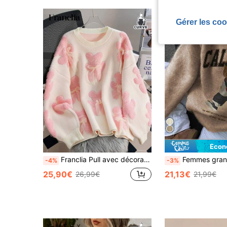
Gérer les coo
Écon
Franclia Pull avec décoration d'ours et de nœud pour femmes grandes tailles
Femmes grande taille Mode décontractée Imprimé numérique Graphique d'ours Pull col rond,
-4%
-3%
25,90€
21,13€
26,99€
21,99€