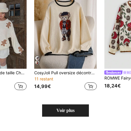
Flirla Femmes grande taille Chandail décontracté ample à épaules tombantes motif pain d'épices de Noël, pull tricoté automne/hiver
CosyJoli Pull oversize décontracté avec motif d'ours, design amusant, couleurs contrastées, coupe ample, col rond. Tricot crème, pull femme mignon, pull d'ours, idéal pour l'automne/hiver
R
11 restant
18,24€
14,99€
Voir plus