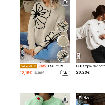
5
EMERY ROSE pull décontracté minimaliste à col rond, manches longues, avec détails de motif floral. pull tricoté pour l'hiver et l'automne, tailles plus
Entrepôt UE
-36%
26,20€
12,15€
18,99€