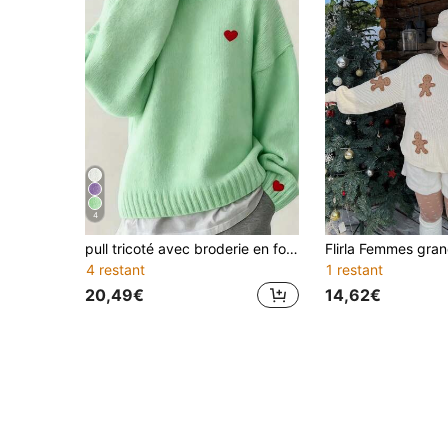
4
pull tricoté avec broderie en forme de cœur, style minimaliste décontracté européen et américain pour l'automne/hiver. Idéal pour les sorties en couple pour la Saint-Valentin. Tailles plus pour femmes.
4 restant
1 restant
20,49€
14,62€