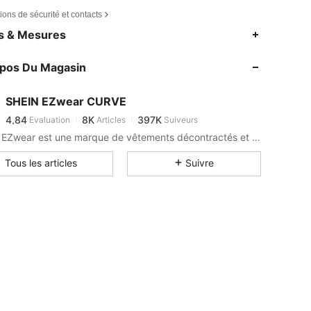
ions de sécurité et contacts
4,84
8K
397K
es & Mesures
4,84
8K
397K
opos Du Magasin
4,84
8K
397K
4,84
8K
397K
SHEIN EZwear CURVE
4,84
8K
397K
Evaluation
Articles
Suiveurs
p***7
est en train de naviguer
4,84
8K
397K
SHEIN EZwear est une marque de vêtements décontractés et cool, avec les dernières tendances en matière de vêtements décontractés.
4,84
8K
397K
Tous les articles
Suivre
4,84
8K
397K
4,84
8K
397K
4,84
8K
397K