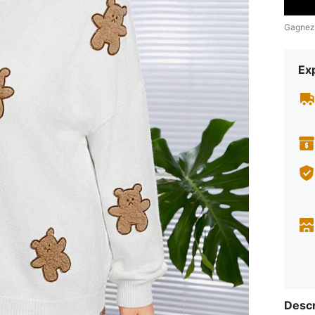
Gagnez
Exp
Descr