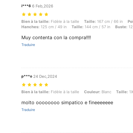
i***6
6 Feb,2026
Bien à la taille: Fidèle à la taille, Taille: 167 cm / 66 in, Poids: 121
Bien à la taille:
Fidèle à la taille
Taille:
167 cm / 66 in
Po
Hanches:
125 cm / 49 in
Taille:
144 cm / 57 in
Buste:
12
Muy contenta con la compra!!!!
Traduire
p***o
24 Dec,2024
Bien à la taille: Fidèle à la taille, Couleur: Blanc, Taille: 1XL
Bien à la taille:
Fidèle à la taille
Couleur:
Blanc
Taille:
1X
molto oooooooo simpatico e fineeeeeee
Traduire