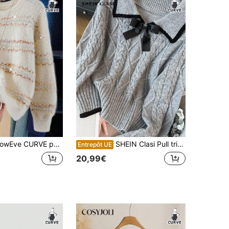
URVE pull élégant à col rond bicolore pour femme, à porter au quotidien
SHEIN Clasi Pull tricoté à manches longues, col claudine gris élégant et luxueux, avec nœud papillon, coupe ajustée, taille grande, épais
Entrepôt UE
20,99€