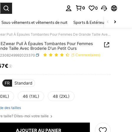
0
0
ouver. Press Enter to select.
Sous-vêtements et vêtements de nuit
Sports & Extérieur
Enfants
SHEIN EZwear Pull À Épaules Tombantes Pour Femmes De Grande Taille Avec Broderie D'un Petit Ours
EZwear Pull À Épaules Tombantes Pour Femmes
nde Taille Avec Broderie D'un Petit Ours
z2308249992023370
(5 Commentaires)
57€
ICE AND AVAILABILITY
FR
Standard
(0XL)
46 (1XL)
48 (2XL)
de des tailles
e taille? Dites-moi votre taille
AJOUTER AU PANIER