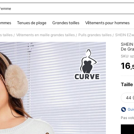
 Femme
and down arrow keys to navigate search Dernière recherche and Rechercher et Tr
femmes
Tenues de plage
Grandes tailles
Vêtements pour hommes
 tailles
Vêtements en maille grandes tailles
Pulls grandes tailles
/
/
/
SHEIN 
De Gra
SKU: s
16
,
PR
Taille
44 
Gui
Pas votr