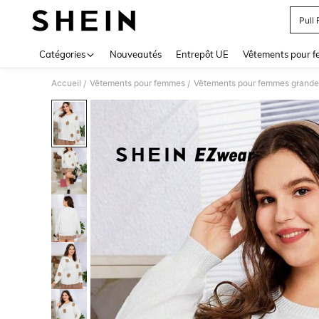
Pull
Use up 
Catégories
Nouveautés
Entrepôt UE
Vêtements pour 
Accueil
Vêtements pour femmes
Vêtements pour femmes grandes
/
/