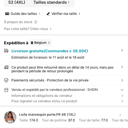
52
(4XL)
Tailles standards
Guide des tailles
Vérifier ma taille
À propos du stock
Pas votre taille? Dites-nous
Expédition à
Belgium
Livraison gratuite(Commandes ≥ 39,00€)
Estimation de livraison:
le 11 août et le 18 août
Ce produit peut être retourné dans un délai de 14 jours, mais pas
pendant la période de retour prolongée
Paiements sécurisés · Protection de la vie privée
Vendu et expédié par le vendeur professionnel : SHEIN
Informations et obligations du vendeur
Pour signaler ce vendeur et/ou ce produit
Le/la mannequin porte:
FR 46 (1XL)
Taille:
174.0
Tour de poitrine:
97.0
Tour de taille:
77.0
Tour de h