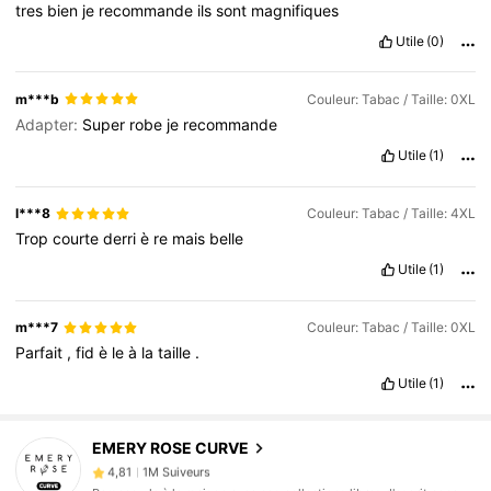
tres
bien
je
recommande
ils
sont
magnifiques
Utile
(0)
m***b
Couleur: Tabac / Taille: 0XL
Adapter:
Super
robe
je
recommande
Utile
(1)
l***8
Couleur: Tabac / Taille: 4XL
Trop
courte
derri
è
re
mais
belle
Utile
(1)
m***7
Couleur: Tabac / Taille: 0XL
Parfait
,
fid
è
le
à
la
taille
.
Utile
(1)
1M Suiveurs
4,81
EMERY ROSE CURVE
1M Suiveurs
4,81