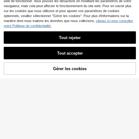
web de fonctionner. Vous pouvez les désactiver en modifiant les paramètres de votre
navigateur, mais cela peut affecter le fonctionnement du site web. Pour en savoir plus
sur les cookies que nous utilisons et pour ajuster vos paramètres de cookies
optionnels, veuillez sélectionner "Gérer les cookies". Pour plus d'informations sur la
manière dont nous traitons les données que nous collectons,
cliquez ici pour consulter
notre Politique de confidentialité.
Tout rejeter
Tout accepter
15
18
Slaydiva CURVE
Cévolie
Slaydiva Nouvelle robe
Gérer les cookies
Cévolie Robe nuisette m
Entrepôt UE
AJOUTER AU PANIER
Entrepôt UE
11
élégante décontractée/décontracté
17
inimaliste décontractée de couleur
,49€
,99€
e pour femmes, manches courtes e
unie grande taille
n mousseline de soie, col V, manche
s bouffantes lâches