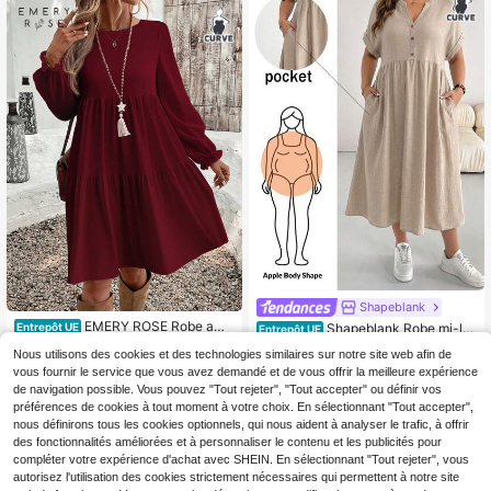
rt avec manches longues en dentell
e. Convient aux grandes tailles et a
ux occasions de fête - Robe noire, t
enue pour la Saint-Valentin
Shapeblank
EMERY ROSE Robe amp
Shapeblank Robe mi-lo
Entrepôt UE
Entrepôt UE
12
le à col rond unie rouge vin, style mi
16
ngue ample, confortable et polyvale
,59€
Dès
,99€
Nous utilisons des cookies et des technologies similaires sur notre site web afin de
nimaliste polyvalent, grande taille, c
nte pour femmes grandes tailles, col
onvient pour l'automne/hiver, les dé
vous fournir le service que vous avez demandé et de vous offrir la meilleure expérience
V, manches courtes, couleur abrico
placements quotidiens, l'ambiance
t, avec poches. Style simple, idéale
de navigation possible. Vous pouvez "Tout rejeter", "Tout accepter" ou définir vos
de Noël et du Nouvel An
pour les vacances et le travail.
préférences de cookies à tout moment à votre choix. En sélectionnant "Tout accepter",
nous définirons tous les cookies optionnels, qui nous aident à analyser le trafic, à offrir
des fonctionnalités améliorées et à personnaliser le contenu et les publicités pour
compléter votre expérience d'achat avec SHEIN. En sélectionnant "Tout rejeter", vous
autorisez l'utilisation des cookies strictement nécessaires qui permettent à notre site