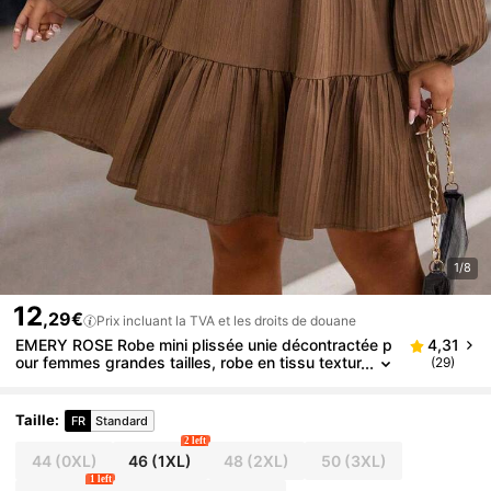
1/8
12
,29€
Prix incluant la TVA et les droits de douane
EMERY ROSE Robe mini plissée unie décontractée p
4,31
our femmes grandes tailles, robe en tissu textur
(29)
é, convient pour le printemps/automne
Taille
:
FR
Standard
2 left
44
(0XL)
46
(1XL)
48
(2XL)
50
(3XL)
1 left