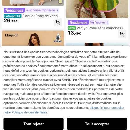
#Bohème moderne
Elaquor Robe de vacanc
Entrepôt UE
26
es décontractée à col en V nouée d
,99€
Vaclyn
e couleur unie, grande taille
Vaclyn Robe sans manches im
NEW
13
primée blocs de couleurs grande tai
,49€
lle
Nous utilisons des cookies et des technologies similaires sur notre site web afin de
vous fournir le service que vous avez demandé et de vous offrir la meilleure expérience
de navigation possible. Vous pouvez "Tout rejeter", "Tout accepter" ou définir vos
préférences de cookies à tout moment à votre choix. En sélectionnant "Tout accepter",
nous définirons tous les cookies optionnels, qui nous aident à analyser le trafic, à offrir
des fonctionnalités améliorées et à personnaliser le contenu et les publicités pour
compléter votre expérience d'achat avec SHEIN. En sélectionnant "Tout rejeter", vous
autorisez l'utilisation des cookies strictement nécessaires qui permettent à notre site
web de fonctionner. Vous pouvez les désactiver en modifiant les paramètres de votre
navigateur, mais cela peut affecter le fonctionnement du site web. Pour en savoir plus
sur les cookies que nous utilisons et pour ajuster vos paramètres de cookies
optionnels, veuillez sélectionner "Gérer les cookies". Pour plus d'informations sur la
manière dont nous traitons les données que nous collectons,
cliquez ici pour consulter
11
notre Politique de confidentialité.
#Robes d'été
9
Elaquor Robe ample à c
Tout rejeter
Tout accepter
Entrepôt UE
24
arreaux pour vacances pour femme
,49€
Ceyna