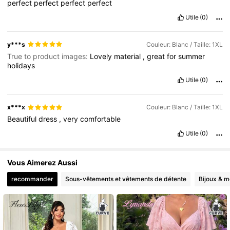
perfect
perfect
perfect
perfect
Utile
(0)
y***s
Couleur: Blanc / Taille: 1XL
True to product images:
Lovely
material
,
great
for
summer
holidays
Utile
(0)
x***x
Couleur: Blanc / Taille: 1XL
Beautiful
dress
,
very
comfortable
Utile
(0)
Vous Aimerez Aussi
recommander
Sous-vêtements et vêtements de détente
Bijoux & m