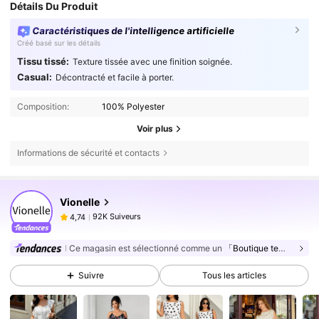
Détails Du Produit
Caractéristiques de l'intelligence artificielle
Créé basé sur les détails
Tissu tissé:
Texture tissée avec une finition soignée.
Casual:
Décontracté et facile à porter.
Composition:
100% Polyester
Voir plus
Informations de sécurité et contacts
92K Suiveurs
4,74
Vionelle
92K Suiveurs
4,74
r***2
est en train de naviguer
92K Suiveurs
4,74
Ce magasin est sélectionné comme un
「Boutique tendance」
92K Suiveurs
4,74
Suivre
Tous les articles
92K Suiveurs
4,74
92K Suiveurs
4,74