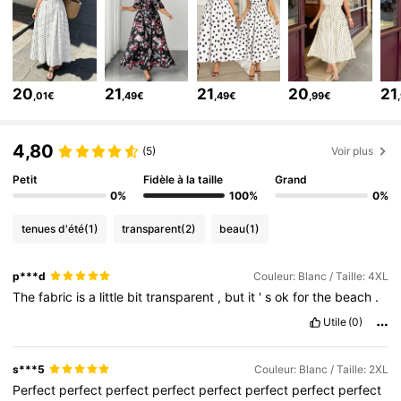
92K Suiveurs
4,74
92K Suiveurs
4,74
92K Suiveurs
4,74
20
21
21
20
21
,01€
,49€
,49€
,99€
92K Suiveurs
4,74
92K Suiveurs
4,74
4,80
(5)
Voir plus
Petit
Fidèle à la taille
Grand
0%
100%
0%
tenues d'été
(1)
transparent
(2)
beau
(1)
p***d
Couleur: Blanc / Taille: 4XL
The
fabric
is
a
little
bit
transparent
,
but
it
'
s
ok
for
the
beach
.
Utile
(0)
s***5
Couleur: Blanc / Taille: 2XL
Perfect
perfect
perfect
perfect
perfect
perfect
perfect
perfect