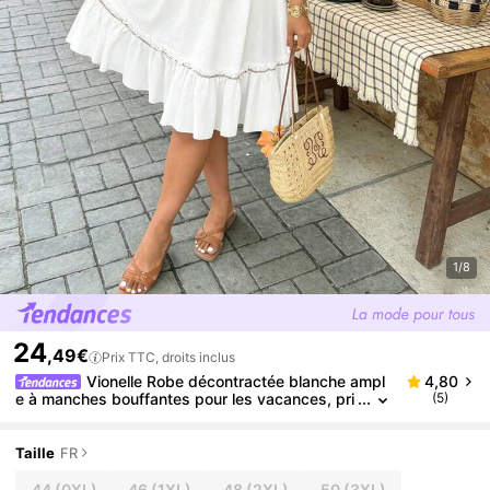
1/8
24
,49€
Prix TTC, droits inclus
Vionelle Robe décontractée blanche ampl
4,80
e à manches bouffantes pour les vacances, pri
(5)
ntemps/été, grande taille
Taille
FR
44
(0XL)
46
(1XL)
48
(2XL)
50
(3XL)