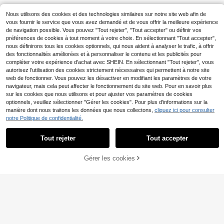
ntracté pour les vacances
Nous utilisons des cookies et des technologies similaires sur notre site web afin de
vous fournir le service que vous avez demandé et de vous offrir la meilleure expérience
de navigation possible. Vous pouvez "Tout rejeter", "Tout accepter" ou définir vos
préférences de cookies à tout moment à votre choix. En sélectionnant "Tout accepter",
nous définirons tous les cookies optionnels, qui nous aident à analyser le trafic, à offrir
des fonctionnalités améliorées et à personnaliser le contenu et les publicités pour
compléter votre expérience d'achat avec SHEIN. En sélectionnant "Tout rejeter", vous
autorisez l'utilisation des cookies strictement nécessaires qui permettent à notre site
web de fonctionner. Vous pouvez les désactiver en modifiant les paramètres de votre
navigateur, mais cela peut affecter le fonctionnement du site web. Pour en savoir plus
sur les cookies que nous utilisons et pour ajuster vos paramètres de cookies
optionnels, veuillez sélectionner "Gérer les cookies". Pour plus d'informations sur la
manière dont nous traitons les données que nous collectons,
cliquez ici pour consulter
notre Politique de confidentialité.
Tout rejeter
Tout accepter
Gérer les cookies
AJOUTER AU PANIER