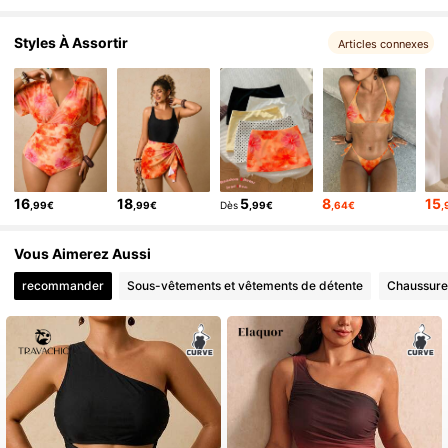
Styles À Assortir
Articles connexes
16
18
5
8
15
,99€
,99€
Dès
,99€
,64€
,
Vous Aimerez Aussi
recommander
Sous-vêtements et vêtements de détente
Chaussure