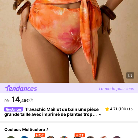
1/6
14
,49€
Dès
Travachic Maillot de bain une pièce
4,71
(
100+
)
grande taille avec imprimé de plantes trop
icales vertes, encolure asymétrique, déco
upe à la taille et nœud à nouer, tenue de vacan
ces pour femmes
Couleur: Multicolore