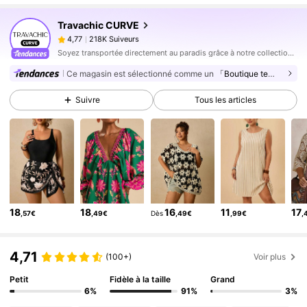
218K Suiveurs
4,77
Travachic CURVE
218K Suiveurs
4,77
V***b
est en train de naviguer
218K Suiveurs
4,77
Soyez transportée directement au paradis grâce à notre collection inspirée des tropiques.
218K Suiveurs
Ce magasin est sélectionné comme un
「Boutique tendance」
4,77
218K Suiveurs
4,77
Suivre
Tous les articles
218K Suiveurs
4,77
218K Suiveurs
4,77
218K Suiveurs
4,77
218K Suiveurs
4,77
218K Suiveurs
18
18
16
11
17
4,77
,57€
,49€
Dès
,49€
,99€
,
218K Suiveurs
4,77
4,71
(100+)
Voir plus
Petit
Fidèle à la taille
Grand
6%
91%
3%