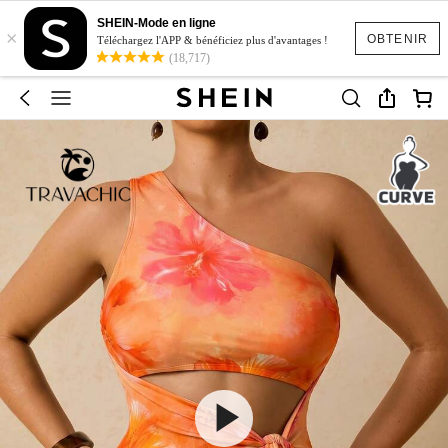
SHEIN-Mode en ligne
×
OBTENIR
Téléchargez l'APP & bénéficiez plus d'avantages !
(18,717)