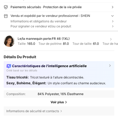
Paiements sécurisés · Protection de la vie privée
Vendu et expédié par le vendeur professionnel : SHEIN
Informations et obligations du vendeur
Pour signaler ce vendeur et/ou ce produit
Le/la mannequin porte:
FR 46 (1XL)
Taille:
165.0
Tour de poitrine:
81.0
Tour de taille:
61.0
Tour de h
Détails Du Produit
Caractéristiques de l'intelligence artificielle
Créé basé sur les détails
Tissu tricoté:
Tricot texturé à l'allure décontractée.
Sexy, Bohème, Élégant:
Un style confiant au charme audacieux.
Composition:
84% Polyester, 16% Élasthanne
Voir plus
Informations de sécurité et contacts