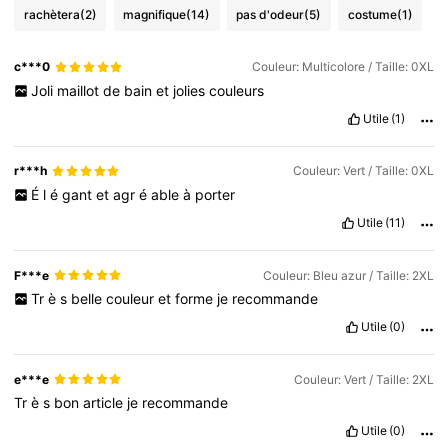
rachètera
(2)
magnifique
(14)
pas d'odeur
(5)
costume
(1)
c***0
Couleur: Multicolore / Taille: 0XL
Joli
maillot
de
bain
et
jolies
couleurs
Utile
(1)
r***h
Couleur: Vert / Taille: 0XL
É
l
é
gant
et
agr
é
able
à
porter
Utile
(11)
F***e
Couleur: Bleu azur / Taille: 2XL
Tr
è
s
belle
couleur
et
forme
je
recommande
Utile
(0)
e***e
Couleur: Vert / Taille: 2XL
Tr
è
s
bon
article
je
recommande
Utile
(0)