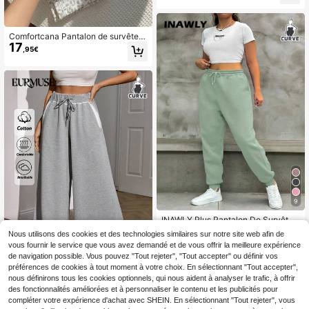
oches obliques sur les deux côtés, j
ambes larges
Comfortcana Pantalon de survêtem
17
ent décontracté et confortable pour
,95€
femmes grandes tailles avec imprim
é léopard et poches
9
INAWLY Plus Pantalon De Survête
17
ment À Cordon
,49€
Nous utilisons des cookies et des technologies similaires sur notre site web afin de
vous fournir le service que vous avez demandé et de vous offrir la meilleure expérience
de navigation possible. Vous pouvez "Tout rejeter", "Tout accepter" ou définir vos
préférences de cookies à tout moment à votre choix. En sélectionnant "Tout accepter",
EURMUSE
nous définirons tous les cookies optionnels, qui nous aident à analyser le trafic, à offrir
des fonctionnalités améliorées et à personnaliser le contenu et les publicités pour
EURMUSE Pantalon de j
Entrepôt UE
ogging ample à jambes extra larges
compléter votre expérience d'achat avec SHEIN. En sélectionnant "Tout rejeter", vous
27 restant