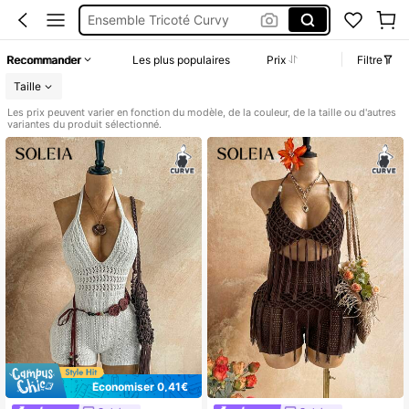
Ensemble Tricoté Curvy
Combinaison Short
Recommander
Les plus populaires
Prix
Filtre
Vert Jaune Rouge
Taille
Combinaison Curvy
Les prix peuvent varier en fonction du modèle, de la couleur, de la taille ou d'autres
variantes du produit sélectionné.
Économiser 0,41€