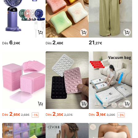
6
2
21
Dès
,24€
Dès
,48€
,27€
2
2
3
Dès
,65€
Dès
,35€
Dès
,16€
2,68€
2,37€
3,26€
-1%
-3%