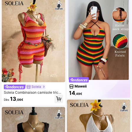
n ville, les vacances, les festivals d
e musique, le style bohème, l'été, le
s trajets quotidiens
Maweii
Soleia
14
Soleia Combinaison camisole tricot
,49€
ée rayée grande taille pour femmes
13
Dès
,06€