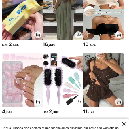
2
16
10
Dès
,48€
,33€
,49€
4
2
11
,64€
Dès
,38€
,87€
Nous utilisons des cookies et des technologies similaires sur notre site web afin de