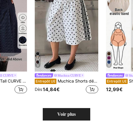
4
8
ll CURVE
Muchica CURVE
Sh
polyvalent et à la mode, convient pour le travail et les déplacements, tailles grandes
Muchica Shorts décontractés polyvalents à pois pour femmes grandes tailles, pour sorties quotidiennes
Shapeblank Pantalon large à tai
Entrepôt UE
Entrepôt UE
14,84€
12,99€
Dès
Voir plus