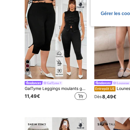
Gérer les coo
6
GalTyme
Lounesse
GalTyme Leggings moulants grande taille pour femmes, couleur unie, taille haute, décontractés et polyvalents pour un usage quotidien
Lounesse Short texturé rayé noir et blanc pour f
Entrepôt UE
11,49€
8,49€
Dès