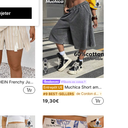
ejeter
9
pe-short décontractée à imprimé rayé pour femmes grandes tailles, polyvalente pour le printemps & l'été, vacances pour femmes
#Shorts en coton
Muchica Short ample à taille élastique lavé, grande taille
Entrepôt UE
de Cordon de serrage Shorts grande taille
#9 BEST-SELLERS
19,30€