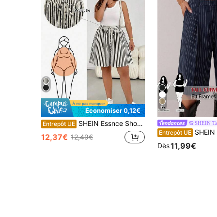
12
Économiser 0,12€
SHEIN Essnce Short ample à jambes larges avec ceinture taille pour femmes grandes tailles
SHEIN Ta
Entrepôt UE
SHEIN Tall CURVE Short de costume rayé avec poches, 
Entrepôt UE
12,37€
12,49€
11,99€
Dès