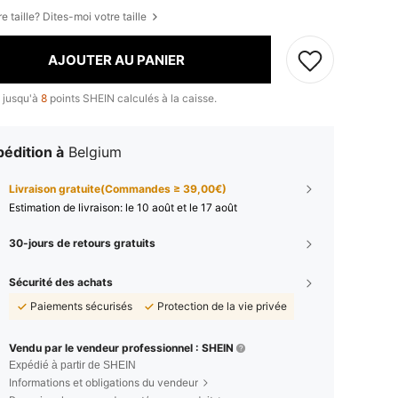
e taille? Dites-moi votre taille
AJOUTER AU PANIER
 jusqu'à
8
points SHEIN calculés à la caisse.
édition à
Belgium
Livraison gratuite(Commandes ≥ 39,00€)
Estimation de livraison:
le 10 août et le 17 août
30-jours de retours gratuits
Sécurité des achats
Paiements sécurisés
Protection de la vie privée
Vendu par le vendeur professionnel : SHEIN
Expédié à partir de SHEIN
Informations et obligations du vendeur