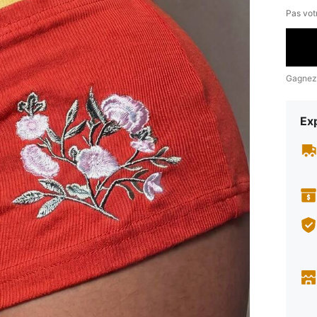
Pas votr
Gagnez
Exp