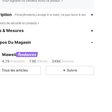
Pour signaler ce vendeur et/ou ce produit
iption
Floral,Broderie,Lavage à la main, ne pas laver à sec
ions de sécurité et contacts
es & Mesures
4,79
7.9K
349K
4,79
7.9K
349K
opos Du Magasin
4,79
7.9K
349K
4,79
7.9K
349K
Maweii
4,79
7.9K
349K
Evaluation
Articles
Suiveurs
4,79
7.9K
349K
Tous les articles
Suivre
4,79
7.9K
349K
4,79
7.9K
349K
4,79
7.9K
349K
4,79
7.9K
349K