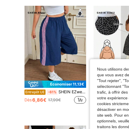
Nous utilisons des
que vous avez dem
5
"Tout rejeter", "
Économiser 11,13€
Écon
sélectionnant "To
SHEIN EZwear Short casual ample bleu marine grande taille
SHEIN Essnce Short ample pour femmes grande taille, style d
trafic, à offrir d
Entrepôt UE
-61%
Entrepôt UE
votre expérience 
#3 BEST-SELLERS
6,86€
Dès
17,99€
cookies stricteme
11,38€
11,49€
désactiver en mod
site web. Pour en
optionnels, veuil
traitons les donn