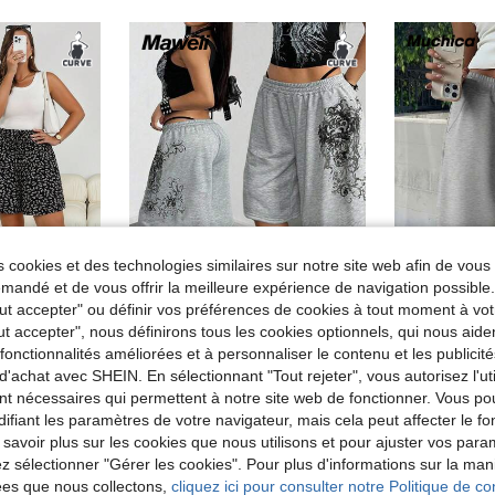
 cookies et des technologies similaires sur notre site web afin de vous 
andé et de vous offrir la meilleure expérience de navigation possibl
Tout accepter" ou définir vos préférences de cookies à tout moment à vot
4
12
omiser 0,11€
ut accepter", nous définirons tous les cookies optionnels, qui nous aide
écontracté de vacances romantique à fleurs miettes, adapté pour l'été et les festivals de musique
es fonctionnalités améliorées et à personnaliser le contenu et les publici
Maweii
#Look
Maweii Shorts gris imprimés amples et sexy pour femmes grandes tailles, pour l'été, la plage et la ville
Muchica Short g
Entrepôt UE
Entrepôt UE
d'achat avec SHEIN. En sélectionnant "Tout rejeter", vous autorisez l'uti
de Multicolore Shorts grande taille
nt nécessaires qui permettent à notre site web de fonctionner. Vous po
#4 BEST-SELL
17,32€
ifiant les paramètres de votre navigateur, mais cela peut affecter le 
17,81€
 savoir plus sur les cookies que nous utilisons et pour ajuster vos par
lez sélectionner "Gérer les cookies". Pour plus d'informations sur la ma
ées que nous collectons,
cliquez ici pour consulter notre Politique de con