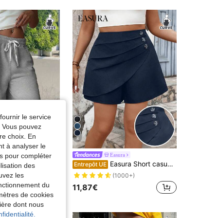
fournir le service
e. Vous pouvez
re choix. En
4
nt à analyser le
tés pour compléter
 clean girl
Easura
ris clair décontracté à taille élastique et cordon de serrage, grande taille pour femmes, short de jogging pour femmes
Easura Short casual unicolore grande taille, adapté pour l'été
Entrepôt UE
lisation des
uvez les
de Cordon de serrage Shorts grande taille
ERS
(1000+)
fonctionnement du
11,87€
amètres de cookies
nière dont nous
fidentialité.