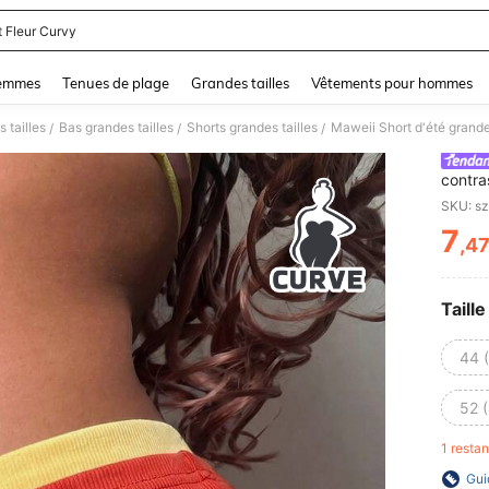
t Fleur Curvy
and down arrow keys to navigate search Dernière recherche and Rechercher et Tr
femmes
Tenues de plage
Grandes tailles
Vêtements pour hommes
 tailles
Bas grandes tailles
Shorts grandes tailles
/
/
/
contra
l'extér
SKU: s
décora
7
,4
PR
Taille
44 
52 
1 resta
Gui