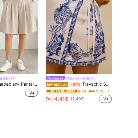
apeblank
#Charme hawaïen
lle élastique pour femmes grandes tailles, printemps/été, style décontracté, ample et confortable, polyvalent et affinant, couleur abricot, jambe large, culotte 5 points, short d'été, style simple, bas pour femmes, tenues de sortie, été européen
Travachic Short bohème décontracté grande taille pour vacances à la plage avec décoration de nœud et ourlet à volants pour femmes
Entrepôt UE
-61%
de Bleu Shorts grande taille
#8 BEST-SELLERS
4,41€
Dès
11,49€