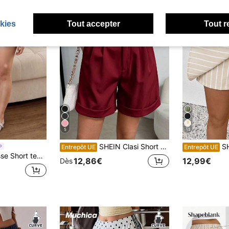
kies
Tout accepter
Tout r
5
14
SHEIN Clasi Short plissé décontracté avec poches pour femmes grandes tailles, couleur unie
SHEIN Frenchy Ju
Entrepôt UE
Entrepôt UE
emmes grandes tailles, mode pour le trajet, le port quotidien et les vacances
12,86€
12,99€
Dès