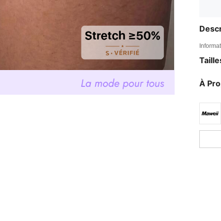
Descr
Informat
Taill
À Pr