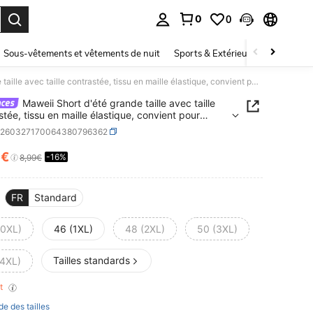
0
0
ouver. Press Enter to select.
Sous-vêtements et vêtements de nuit
Sports & Extérieur
Enfants
Maweii Short d'été grande taille avec taille contrastée, tissu en maille élastique, convient pour l'extérieur, les sports, le streetwear, pantalon rouge avec décoration brodée
Maweii Short d'été grande taille avec taille
stée, tissu en maille élastique, convient pour
ieur, les sports, le streetwear, pantalon rouge avec
z260327170064380796362
tion brodée
7€
-16%
ICE AND AVAILABILITY
8,99€
FR
Standard
(0XL)
46 (1XL)
48 (2XL)
50 (3XL)
Tailles standards
(4XL)
nt
de des tailles