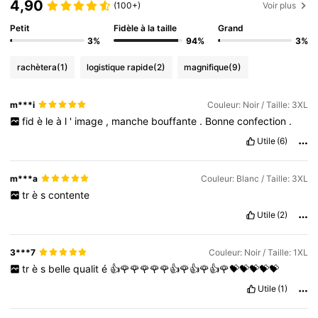
4,90
(100+)
Voir plus
Petit
Fidèle à la taille
Grand
3%
94%
3%
rachètera
(1)
logistique rapide
(2)
magnifique
(9)
m***i
Couleur: Noir / Taille: 3XL
fid
è
le
à
l
'
image
,
manche
bouffante
.
Bonne
confection
.
Utile
(6)
m***a
Couleur: Blanc / Taille: 3XL
tr
è
s
contente
Utile
(2)
3***7
Couleur: Noir / Taille: 1XL
tr
è
s
belle
qualit
é
👍🌹🌹🌹🌹🌹👍🌹👍🌹👍🌹💝💝💝💝💝
Utile
(1)