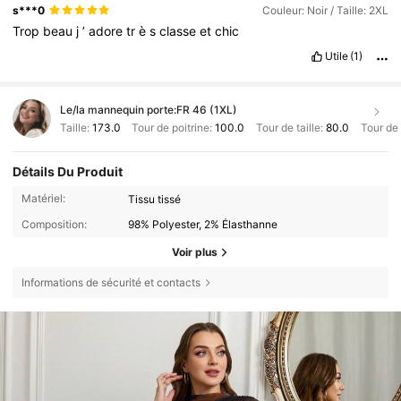
s***0
Couleur: Noir / Taille: 2XL
Trop
beau
j
’
adore
tr
è
s
classe
et
chic
Utile
(1)
Le/la mannequin porte:
FR 46 (1XL)
Taille:
173.0
Tour de poitrine:
100.0
Tour de taille:
80.0
Tour de
Détails Du Produit
Matériel:
Tissu tissé
Composition:
98% Polyester, 2% Élasthanne
Voir plus
Informations de sécurité et contacts