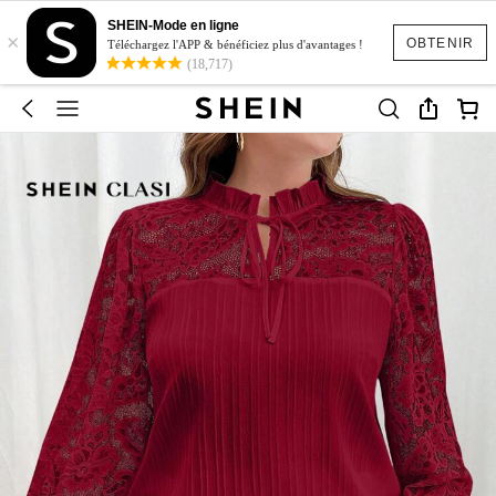
SHEIN-Mode en ligne
×
OBTENIR
Téléchargez l'APP & bénéficiez plus d'avantages !
(18,717)