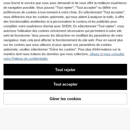
vous fournir le service que vous avez demandé et de vous offrir la meilleure expérience
de navigation possible. Vous pouvez "Tout rejeter", "Tout accepter" ou définir vos
préférences de cookies à tout moment à votre choix. En sélectionnant "Tout accepter",
nous définirons tous les cookies optionnels, qui nous aident à analyser le trafic, à offrir
des fonctionnalités améliorées et à personnaliser le contenu et les publicités pour
compléter votre expérience d'achat avec SHEIN. En sélectionnant "Tout rejeter", vous
autorisez l'utilisation des cookies strictement nécessaires qui permettent à notre site
web de fonctionner. Vous pouvez les désactiver en modifiant les paramètres de votre
navigateur, mais cela peut affecter le fonctionnement du site web. Pour en savoir plus
sur les cookies que nous utilisons et pour ajuster vos paramètres de cookies
Afficher les articles similaires en stock
Voir tout
optionnels, veuillez sélectionner "Gérer les cookies". Pour plus d'informations sur la
manière dont nous traitons les données que nous collectons,
cliquez ici pour consulter
notre Politique de confidentialité.
Tout rejeter
Tout accepter
Désolés, ce produit est épuisé.
T-shirt à col rond imprim
Entrepôt UE
DreamSkyne Chemise Grande Taill
6
é fleur de chrysanthème pour femm
15
e À Manches Longues À Volants
,19€
-39%
10,15€
Dès
,49€
Gérer les cookies
EN RUPTURE DE STOCK
es