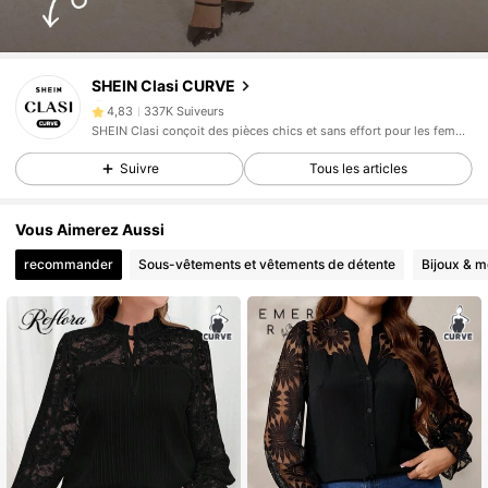
337K Suiveurs
4,83
SHEIN Clasi CURVE
337K Suiveurs
4,83
SHEIN Clasi conçoit des pièces chics et sans effort pour les femmes qui recherchent un look élevé.
337K Suiveurs
4,83
Suivre
Tous les articles
337K Suiveurs
4,83
337K Suiveurs
4,83
Vous Aimerez Aussi
337K Suiveurs
4,83
recommander
Sous-vêtements et vêtements de détente
Bijoux & m
337K Suiveurs
4,83
337K Suiveurs
4,83
337K Suiveurs
4,83
337K Suiveurs
4,83
337K Suiveurs
4,83