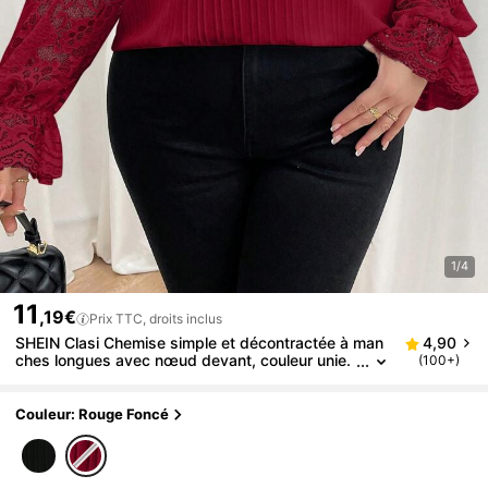
1/4
11
,19€
Prix TTC, droits inclus
SHEIN Clasi Chemise simple et décontractée à man
4,90
ches longues avec nœud devant, couleur unie.
(100+)
Idéale pour le port quotidien, tailles plus
Couleur: Rouge Foncé