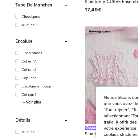
Type De Manches
17,49€
Classiques
Aucune
Encolure
Fines brides
Col en V
Col rond
Capuche
Encolure en cœur
Col carré
Nous utilisons des
Voir plus
que vous avez dem
"Tout rejeter", "
sélectionnant "To
Détails
trafic, à offrir d
votre expérience 
Slumberry CURVE
Aucune
cookies stricteme