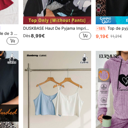
DUSKBASE Haut De Pyjama Imprimé Koala Et Plante De Grande Taille
Top de pyjama à manches longues popu
-18%
Slumberry CURVE Ensemble de 3 pièces Top de pyjama en maille côtelée confortable avec patchwork de dentelle, grande taille
8,99€
Dès
9,19€
11,21€