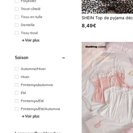
Polyester
Tricot côtelé
Tissu en tulle
Dentelle
8,49€
Tissu tissé
Voir plus
Saison
Automne/Hiver
Hiver
Printemps/automne
Été
Printemps/Été
Printemps/Été/Automne
Voir plus