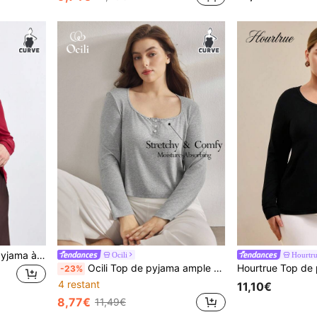
Slumbrini 1 pièce Top de pyjama à manches longues pour femmes grande taille
Ocili
Hourtr
Ocili Top de pyjama ample en tricot côtelé doux, avec patte de boutonnage, confort facile, automne
-23%
4 restant
11,10€
8,77€
11,49€