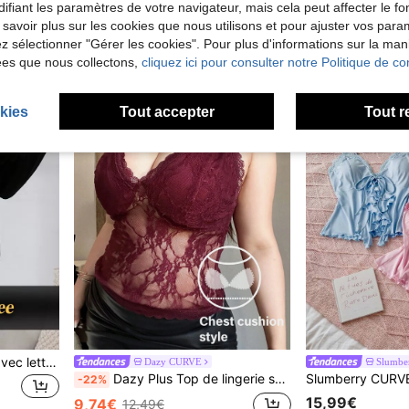
ifiant les paramètres de votre navigateur, mais cela peut affecter le 
15,99€
13,49€
 savoir plus sur les cookies que nous utilisons et pour ajuster vos par
lez sélectionner "Gérer les cookies". Pour plus d'informations sur la ma
ées que nous collectons,
cliquez ici pour consulter notre Politique de con
kies
Tout accepter
Tout r
T-shirt de nuit graphique avec lettre, confortable pour l'automne et l'hiver
Dazy CURVE
Slumbe
Dazy Plus Top de lingerie sexy en dentelle transparente à col en V, grande taille, pyjama d'été
-22%
15,99€
9,74€
12,49€