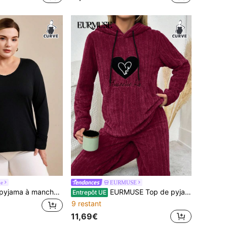
ue
EURMUSE
Hourtrue Top de pyjama à manches longues populaire pour femmes grande taille, Automne/Hiver, 1 pièce
EURMUSE Top de pyjama en polaire à capuche avec cordon de serrage, broderie de lettres et de cœurs, tailles grandes
Entrepôt UE
9 restant
11,69€