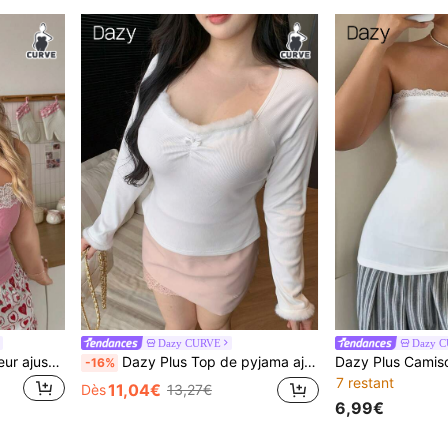
Dazy CURVE
Dazy 
Slumberry CURVE Débardeur ajusté en patchwork de dentelle doux & mignon, top de nuit grande taille
Dazy Plus Top de pyjama ajusté élastique avec patchwork de couleur unie et franges pour femmes grandes tailles, pyjama blanc
-16%
7 restant
11,04€
Dès
13,27€
6,99€