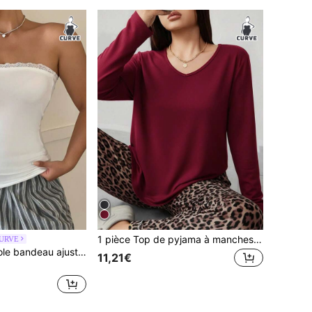
1 pièce Top de pyjama à manches longues pour femmes grande taille
CURVE
Dazy Plus Camisole bandeau ajustée en dentelle contrastée, blanc, sous-vêtement polyvalent/Top de pyjama
11,21€