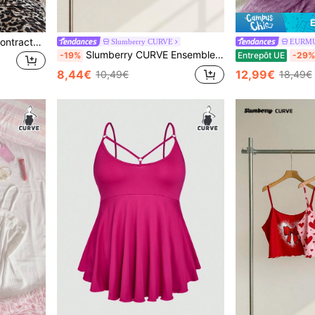
SHEIN Top de pyjama décontracté à manches courtes, col rond, coupe ample, avec nœud et imprimé léopard. Grandes tailles
Slumberry CURVE
EURM
Slumberry CURVE Ensemble de pyjama 2 pièces, débardeur tricoté côtelé boutonné confortable et short, style décontracté, grande taille
-19%
Entrepôt UE
-29%
8,44€
12,99€
10,49€
18,49€