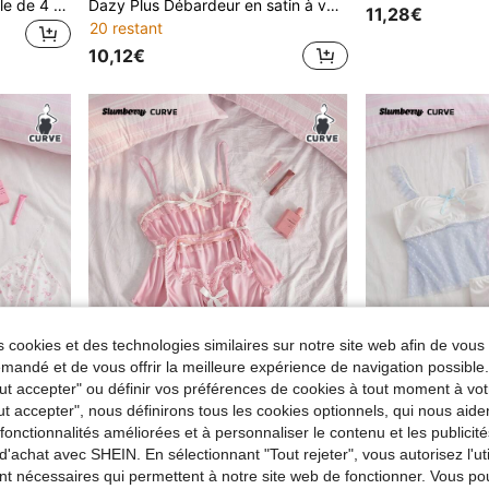
Slumberry CURVE Ensemble de 4 pièces de Top de pyjama en tricot avec imprimé dessert, glace et cookie, camisole en dentelle douce et mignonne pour femmes grandes tailles
Dazy Plus Débardeur en satin à volants et cordon de serrage style romantique français pour femmes grandes tailles, pyjama printemps/été
11,28€
20 restant
10,12€
 cookies et des technologies similaires sur notre site web afin de vous 
andé et de vous offrir la meilleure expérience de navigation possibl
Tout accepter" ou définir vos préférences de cookies à tout moment à vot
ut accepter", nous définirons tous les cookies optionnels, qui nous aide
es fonctionnalités améliorées et à personnaliser le contenu et les publici
d'achat avec SHEIN. En sélectionnant "Tout rejeter", vous autorisez l'uti
Slumberry CURVE
Slumbe
Slumberry CURVE Ensemble 2 pièces de débardeur en dentelle avec imprimé nœud & cerise, style doux et mignon, grande taille
Slumberry CURVE Top de pyjama 2 pièces grande taille, tricot jacquard confortable, froncé, patchwork avec nœud en dentelle, couleurs contrastées, style doux et romantique
nt nécessaires qui permettent à notre site web de fonctionner. Vous po