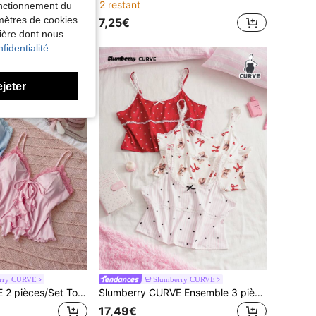
2 restant
fonctionnement du
amètres de cookies
7,25€
nière dont nous
fidentialité.
ejeter
rry CURVE
Slumberry CURVE
Slumberry CURVE 2 pièces/Set Top de pyjama style Ins doux grande taille
Slumberry CURVE Ensemble 3 pièces de vêtements de nuit grande taille, débardeur en maille confortable avec imprimé rayures, patchwork en dentelle, nœud et ours cœur mignon
17,49€