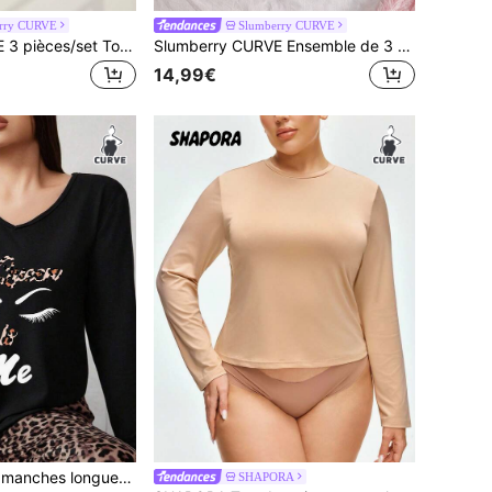
rry CURVE
Slumberry CURVE
Slumberry CURVE 3 pièces/set Top de pyjama femme grande taille avec imprimé mignon d'avocat en forme de cœur et nœud
Slumberry CURVE Ensemble de 3 hauts de pyjama pour femmes grande taille, style Y2K, doux et mignon, couleur unie, imprimé cerise avec nœud, fleur et rayures
14,99€
Top de pyjama à manches longues pour femmes grande taille, populaire en automne/hiver, 1 pièce
SHAPORA