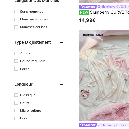
Longueur Des Manches
Slumberry CURVE
Sans manches
Slumberry CURVE Top de nuit camisole en dentelle douce pour femmes grand
NEW
Manches longues
14,99€
Manches courtes
Type D'ajustement
Ajusté
Coupe régulière
Large
Longueur
Classique
Court
Micro-culture
Long
Slumberry CURVE