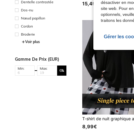
Dentelle contrastée
désactiver en mod
15,49€
site web. Pour en
Dos-nu
optionnels, veuil
Nœud papillon
traitons les donn
Cordon
Broderie
Gérer les coo
Voir plus
Gamme De Prix (EUR)
Min:
Max:
Ok
8,99€