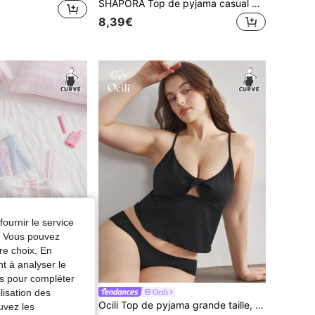
SHAPORA Top de pyjama casual grande taille, couleur unie, automne
8,39€
fournir le service
e. Vous pouvez
re choix. En
nt à analyser le
tés pour compléter
lisation des
rry CURVE
Ocili
Slumberry CURVE Top de pyjama femme grande taille 2 pièces en maille patchwork, tissu en maille à pois, volants et nœud décoratif, style Ins doux
Ocili Top de pyjama grande taille, doux, extensible et confortable pour les loisirs, saison des fêtes
uvez les