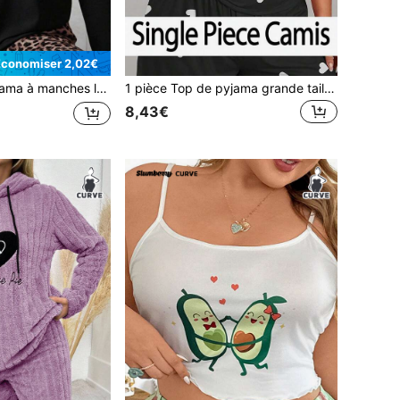
Économiser 2,02€
laire pour femmes grande taille, Automne/Hiver, 1 pièce
1 pièce Top de pyjama grande taille pour femme, imprimé cœur mignon de la Saint-Valentin pour couple, col rond, bretelles spaghetti, épaules dénudées, dos nu, printemps/été
8,43€