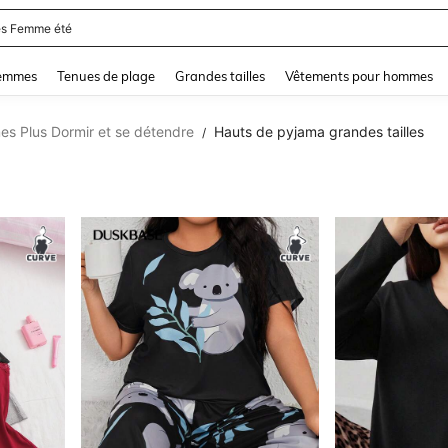
and down arrow keys to navigate search Dernière recherche and Rechercher et Tr
femmes
Tenues de plage
Grandes tailles
Vêtements pour hommes
s Plus Dormir et se détendre
Hauts de pyjama grandes tailles
/