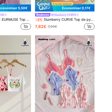
Économiser 5,50€
Économiser 0,17€
USE
Slumberry CURVE
EURMUSE Top de pyjama en polaire à capuche avec cordon de serrage, broderie de lettres et de cœurs, tailles grandes
Slumberry CURVE Top de pyjama femme grande taille imprimé avocado dessin animé Y2K énergique et mignon
-2%
7,82€
7,99€