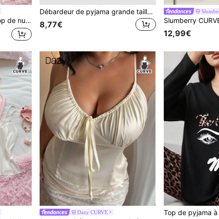
Débardeur de pyjama grande taille, style casual d'été, décolleté dégagé, effet ajouré, ourlet asymétrique
Slumbe
es tailles 2 pièces/ensemble
8,77€
12,99€
Dazy CURVE