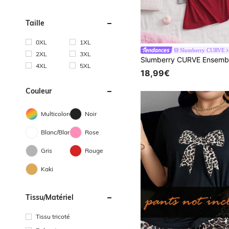
Taille
0XL
1XL
Slumberry CURVE
2XL
3XL
4XL
5XL
18,99€
Couleur
Multicolore
Noir
Blanc/Blanche
Rose
Gris
Rouge
Kaki
Tissu/matériel
Tissu tricoté