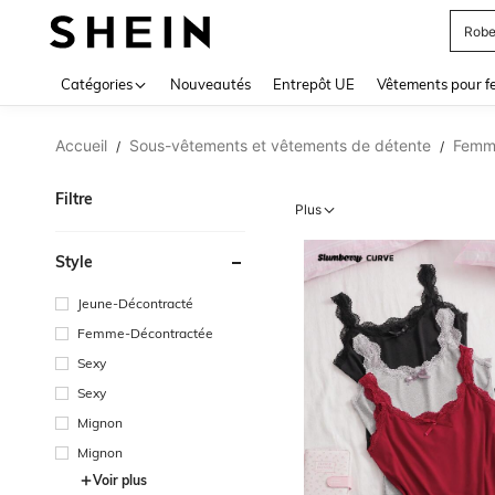
Jupe
Use up 
Catégories
Nouveautés
Entrepôt UE
Vêtements pour 
Accueil
Sous-vêtements et vêtements de détente
Femme
/
/
Filtre
Plus
Style
Jeune-Décontracté
Femme-Décontractée
Sexy
Sexy
Mignon
Mignon
Voir plus