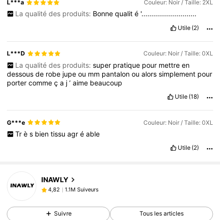
L***a
Couleur: Noir / Taille: 2XL
La qualité des produits:
Bonne
qualit
é
'............................
Utile
(2)
L***D
Couleur: Noir / Taille: 0XL
La qualité des produits:
super
pratique
pour
mettre
en
dessous
de
robe
jupe
ou
mm
pantalon
ou
alors
simplement
pour
porter
comme
ç
a
j
’
aime
beaucoup
Utile
(18)
G***e
Couleur: Noir / Taille: 0XL
Tr
è
s
bien
tissu
agr
é
able
Utile
(2)
1.1M Suiveurs
4,82
INAWLY
1.1M Suiveurs
4,82
s***a
est en train de naviguer
1.1M Suiveurs
4,82
Suivre
Tous les articles
1.1M Suiveurs
4,82