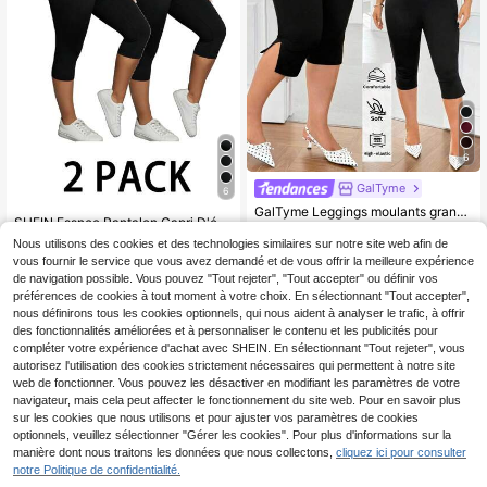
6
GalTyme
6
GalTyme Leggings moulants grande taille pour femmes, couleur unie, taille haute, décontractés et polyvalents pour un usage quotidien
SHEIN Essnce Pantalon Capri D'été Pour Femme Grande Taille, 2 Pièces De Leggings, Leggings Noirs Avec Poches, Pantalon De Yoga Fitness, Leggings Confortables, Pantalon D'été
11
,49€
Nous utilisons des cookies et des technologies similaires sur notre site web afin de
13
Dès
,99€
vous fournir le service que vous avez demandé et de vous offrir la meilleure expérience
de navigation possible. Vous pouvez "Tout rejeter", "Tout accepter" ou définir vos
préférences de cookies à tout moment à votre choix. En sélectionnant "Tout accepter",
nous définirons tous les cookies optionnels, qui nous aident à analyser le trafic, à offrir
des fonctionnalités améliorées et à personnaliser le contenu et les publicités pour
compléter votre expérience d'achat avec SHEIN. En sélectionnant "Tout rejeter", vous
autorisez l'utilisation des cookies strictement nécessaires qui permettent à notre site
web de fonctionner. Vous pouvez les désactiver en modifiant les paramètres de votre
navigateur, mais cela peut affecter le fonctionnement du site web. Pour en savoir plus
sur les cookies que nous utilisons et pour ajuster vos paramètres de cookies
optionnels, veuillez sélectionner "Gérer les cookies". Pour plus d'informations sur la
manière dont nous traitons les données que nous collectons,
cliquez ici pour consulter
notre Politique de confidentialité.