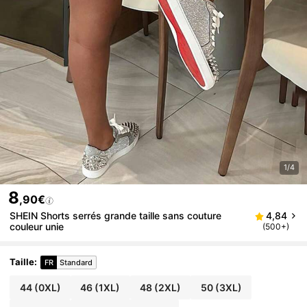
1/4
8
,90€
SHEIN Shorts serrés grande taille sans couture
4,84
couleur unie
(500+)
Taille
:
FR
Standard
44
(0XL)
46
(1XL)
48
(2XL)
50
(3XL)