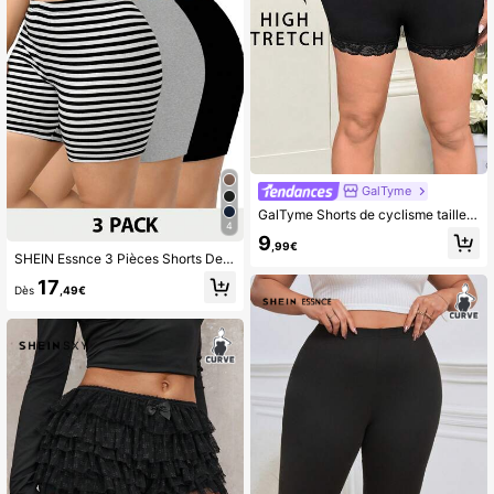
GalTyme
GalTyme Shorts de cyclisme taille haute et moulants pour femmes de grande taille, noir, tissu côtelé tricoté avec du cool ice silk et des bordures en dentelle, fonctionnels et polyvalents pour port quotidien en été.
4
9
,99€
SHEIN Essnce 3 Pièces Shorts De Vélo Serrés Pour Femme Grande Taille, Confortables Et Décontractés, Nouveaux Modèles D'été
17
Dès
,49€