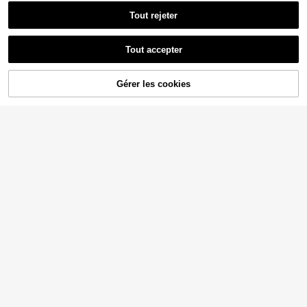
Tout rejeter
Tout accepter
Gérer les cookies
CRAQUEZ DES MAINTENANT
AJOUTER AU PANIER