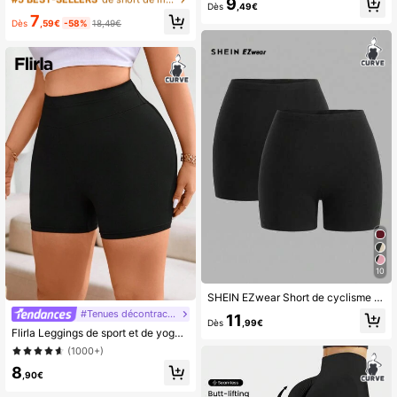
9
Dès
,49€
#5 BEST-SELLERS
de short de motard Leggings grande taille
7
Dès
,59€
-58%
18,49€
(500+)
10
SHEIN EZwear Short de cyclisme taille haute de couleur unie pour femmes grandes tailles, décontracté, sport, usage quotidien
#Tenues décontractées
11
Dès
,99€
Flirla Leggings de sport et de yoga noirs extensibles et levant la taille pour femmes grandes tailles
(1000+)
8
,90€