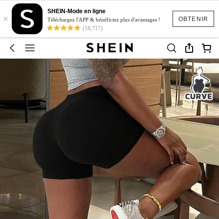
SHEIN-Mode en ligne
×
OBTENIR
Téléchargez l'APP & bénéficiez plus d'avantages !
(18,717)