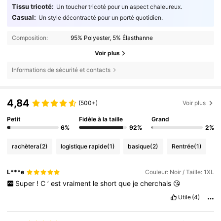
Tissu tricoté:
Un toucher tricoté pour un aspect chaleureux.
Casual:
Un style décontracté pour un porté quotidien.
Composition:
95% Polyester, 5% Élasthanne
Voir plus
Informations de sécurité et contacts
4,84
(500+)
Voir plus
Petit
Fidèle à la taille
Grand
6%
92%
2%
rachètera
(2)
logistique rapide
(1)
basique
(2)
Rentrée
(1)
L***e
Couleur: Noir / Taille: 1XL
Super
!
C
’
est
vraiment
le
short
que
je
cherchais
😘
Utile
(4)