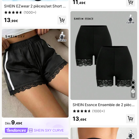
11
,49€
SHEIN EZwear 2 pièces/set Short skinny taille haute noir série tissu cool, vêtements printemps été, étudiants
(1000+)
13
,99€
5
SHEIN Essnce Ensemble de 2 pièces Leggings Contrastés avec Dentelle Grande Taille pour Femme, Été
(1000+)
13
,49€
9
Dès
,49€
SHEIN SXY CURVE