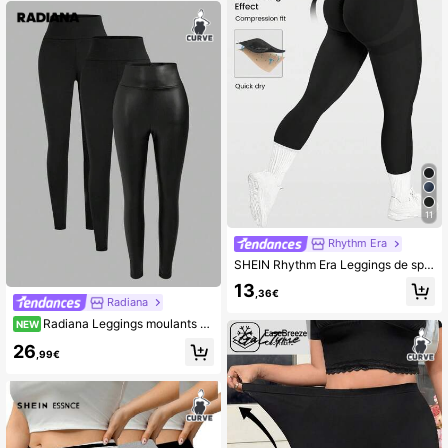
11
Rhythm Era
SHEIN Rhythm Era Leggings de sport à large taille pour femmes en grande taille, pantalon de yoga
13
,36€
Radiana
Radiana Leggings moulants grande taille pour femmes, couleur unie, taille haute, décontractés et polyvalents pour un usage quotidien
NEW
26
,99€