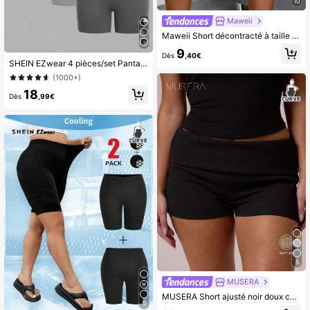
10
Maweii
Maweii Short décontracté à taille élastique de couleur unie pour femmes grandes tailles
9
Dès
,40€
SHEIN EZwear 4 pièces/set Pantalon de yoga/legging pour femmes grandes tailles, taille haute, style sport casual d'été
(1000+)
18
Dès
,99€
5
MUSERA
MUSERA Short ajusté noir doux côtelé à taille pliante. Indispensable décontracté pour le printemps, l'été, les vacances
5