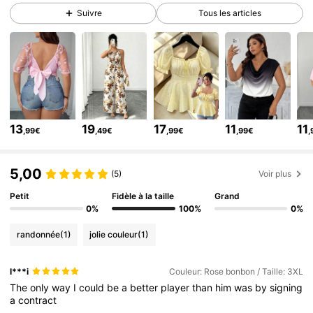
Suivre
Tous les articles
652K Suiveurs
4,73
652K Suiveurs
4,73
652K Suiveurs
4,73
652K Suiveurs
4,73
652K Suiveurs
4,73
13
19
17
11
11
,99€
,49€
,99€
,99€
,
652K Suiveurs
4,73
652K Suiveurs
4,73
5,00
(5)
Voir plus
Petit
Fidèle à la taille
Grand
0%
100%
0%
randonnée
(1)
jolie couleur
(1)
l***i
Couleur: Rose bonbon / Taille: 3XL
The
only
way
I
could
be
a
better
player
than
him
was
by
signing
a
contract