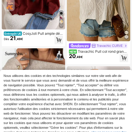
17
CosyJoli Pull ample déc
Entrepôt UE
21
ontracté grande taille col V nœud p
Dès
,49€
apillon dos nu pour automne/hiver
Travachic CURVE
Travachic Pull col rond grande
NEW
20
taille pour femme
,49€
Nous utilisons des cookies et des technologies similaires sur notre site web afin de
vous fournir le service que vous avez demandé et de vous offrir la meilleure expérience
de navigation possible. Vous pouvez "Tout rejeter", "Tout accepter" ou définir vos
préférences de cookies à tout moment à votre choix. En sélectionnant "Tout accepter",
nous définirons tous les cookies optionnels, qui nous aident à analyser le trafic, à offrir
des fonctionnalités améliorées et à personnaliser le contenu et les publicités pour
compléter votre expérience d'achat avec SHEIN. En sélectionnant "Tout rejeter", vous
autorisez l'utilisation des cookies strictement nécessaires qui permettent à notre site
web de fonctionner. Vous pouvez les désactiver en modifiant les paramètres de votre
navigateur, mais cela peut affecter le fonctionnement du site web. Pour en savoir plus
sur les cookies que nous utilisons et pour ajuster vos paramètres de cookies
optionnels, veuillez sélectionner "Gérer les cookies". Pour plus d'informations sur la
5