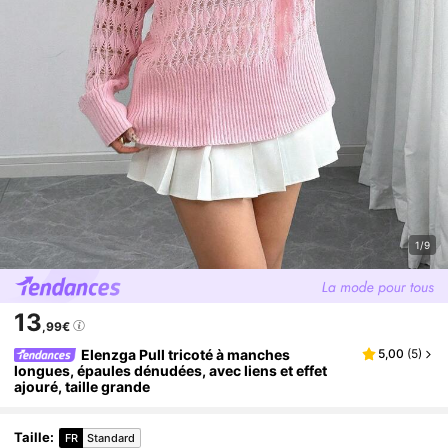
1/9
13
,99€
Elenzga Pull tricoté à manches
5,00
(
5
)
longues, épaules dénudées, avec liens et effet
ajouré, taille grande
Taille
:
FR
Standard