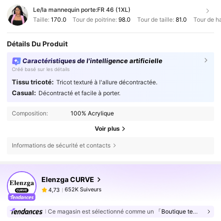
Le/la mannequin porte:
FR 46 (1XL)
Taille:
170.0
Tour de poitrine:
98.0
Tour de taille:
81.0
Tour de h
Détails Du Produit
Caractéristiques de l'intelligence artificielle
Créé basé sur les détails
Tissu tricoté:
Tricot texturé à l'allure décontractée.
Casual:
Décontracté et facile à porter.
Composition:
100% Acrylique
Voir plus
Informations de sécurité et contacts
652K Suiveurs
4,73
Elenzga CURVE
652K Suiveurs
4,73
d***7
est en train de naviguer
652K Suiveurs
4,73
Ce magasin est sélectionné comme un
「Boutique tendance」
652K Suiveurs
4,73