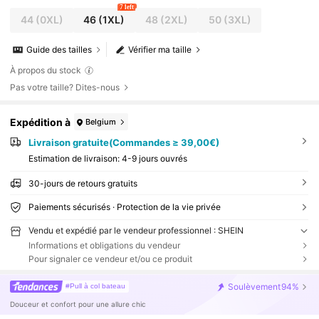
7 left
44
(0XL)
46
(1XL)
48
(2XL)
50
(3XL)
Guide des tailles
Vérifier ma taille
À propos du stock
Pas votre taille? Dites-nous
Expédition à
Belgium
Livraison gratuite(Commandes ≥ 39,00€)
Estimation de livraison:
4-9 jours ouvrés
30-jours de retours gratuits
Paiements sécurisés · Protection de la vie privée
Vendu et expédié par le vendeur professionnel : SHEIN
Informations et obligations du vendeur
Pour signaler ce vendeur et/ou ce produit
Soulèvement
94%
#Pull à col bateau
Douceur et confort pour une allure chic