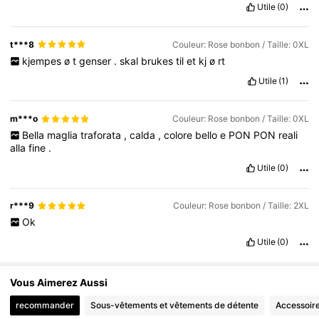
Utile
(0)
t***8
Couleur: Rose bonbon / Taille: 0XL
kjempes
ø
t
genser
.
skal
brukes
til
et
kj
ø
rt
Utile
(1)
m***o
Couleur: Rose bonbon / Taille: 0XL
Bella
maglia
traforata
,
calda
,
colore
bello
e
PON
PON
reali
alla
fine
.
Utile
(0)
r***9
Couleur: Rose bonbon / Taille: 2XL
Ok
Utile
(0)
Vous Aimerez Aussi
recommander
Sous-vêtements et vêtements de détente
Accessoir