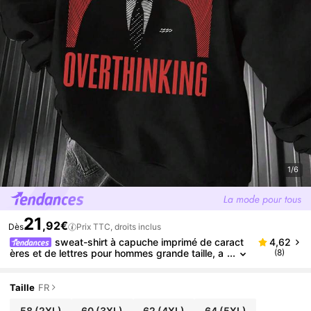
1/6
21
,92€
Dès
Prix TTC, droits inclus
sweat-shirt à capuche imprimé de caract
4,62
ères et de lettres pour hommes grande taille, a
(8)
utomne/hiver, Top à manches longues
Taille
FR
58
(2XL)
60
(3XL)
62
(4XL)
64
(5XL)