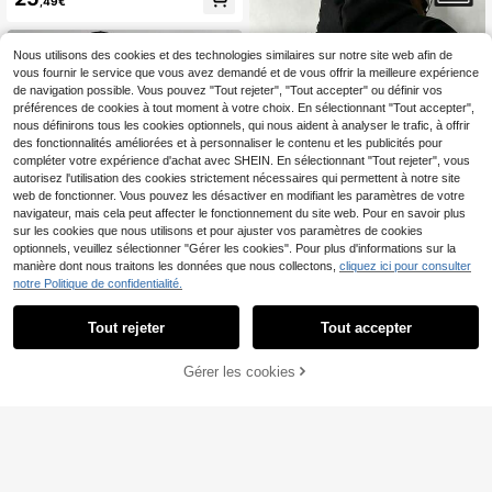
,49€
es longues avec cordon de serrage,
motif lettres et chiffres japonais Tok
yo. sweat-shirt à capuche style ani
me, streetwear japonais, sweat-shir
Nous utilisons des cookies et des technologies similaires sur notre site web afin de
t à capuche noir imprimé, sweat-shi
vous fournir le service que vous avez demandé et de vous offrir la meilleure expérience
rt à capuche Tokyo, pour l'automne
de navigation possible. Vous pouvez "Tout rejeter", "Tout accepter" ou définir vos
préférences de cookies à tout moment à votre choix. En sélectionnant "Tout accepter",
nous définirons tous les cookies optionnels, qui nous aident à analyser le trafic, à offrir
des fonctionnalités améliorées et à personnaliser le contenu et les publicités pour
compléter votre expérience d'achat avec SHEIN. En sélectionnant "Tout rejeter", vous
autorisez l'utilisation des cookies strictement nécessaires qui permettent à notre site
web de fonctionner. Vous pouvez les désactiver en modifiant les paramètres de votre
navigateur, mais cela peut affecter le fonctionnement du site web. Pour en savoir plus
sur les cookies que nous utilisons et pour ajuster vos paramètres de cookies
optionnels, veuillez sélectionner "Gérer les cookies". Pour plus d'informations sur la
manière dont nous traitons les données que nous collectons,
cliquez ici pour consulter
notre Politique de confidentialité.
[Grandes Tailles Hommes]Sweat-s
hirt à capuche style street imprimé
17
Dès
,13€
numérique manches longues autom
Tout rejeter
Tout accepter
ne/hiver pour hommes
sweat-shirt à capuche zippé en mé
Gérer les cookies
AJOUTER AU PANIER
tal avec imprimé graphique de texte
21
Dès
,43€
anglais créatif, taille grande, pour h
ommes. Top à manches longues, au
tomne/hiver