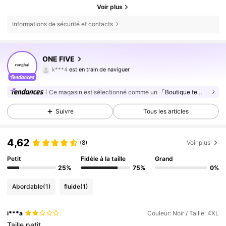
Voir plus
Informations de sécurité et contacts
2.6K Suiveurs
4,85
ONE FIVE
k***4
est en train de naviguer
2.6K Suiveurs
4,85
2.6K Suiveurs
4,85
Ce magasin est sélectionné comme un
「Boutique tendance」
2.6K Suiveurs
4,85
Suivre
Tous les articles
4,62
(8)
Voir plus
Petit
Fidèle à la taille
Grand
25%
75%
0%
Abordable
(1)
fluide
(1)
i***a
Couleur: Noir / Taille: 4XL
Taille
petit