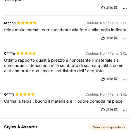
Utile
(0)
M***o
Couleur: Noir / Taille: 3XL
felpa
molto
carina
,
corrispondente
alla
foto
e
alla
taglia
indicata
Utile
(0)
C***e
Couleur: Noir / Taille: 3XL
Ottimo
rapporto
qualit
à
prezzo
e
nonostante
il
materiale
sia
comunque
sintetico
non
mi
è
sembrato
di
scarsa
qualit
à
come
altri
comprate
qua
,
molto
soddisfatto
dell
'
acquisto
Utile
(0)
G***i
Couleur: Noir / Taille: 3XL
Carina
la
felpa
,
buono
il
materiale
e
l
’
odore
comoda
mi
piace
Utile
(0)
Styles À Assortir
Choix correspondants