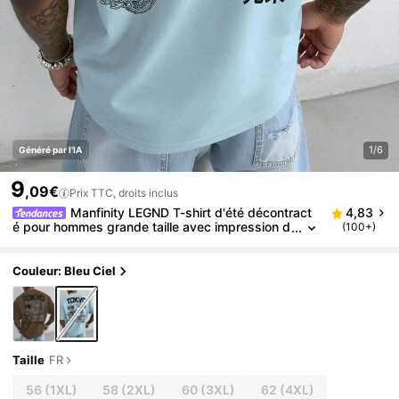
1/6
Généré par l'IA
9
,09€
Prix TTC, droits inclus
Manfinity LEGND T-shirt d'été décontract
4,83
é pour hommes grande taille avec impression d
(100+)
e personnage d'anime et slogan
Couleur: Bleu Ciel
Taille
FR
56
(1XL)
58
(2XL)
60
(3XL)
62
(4XL)