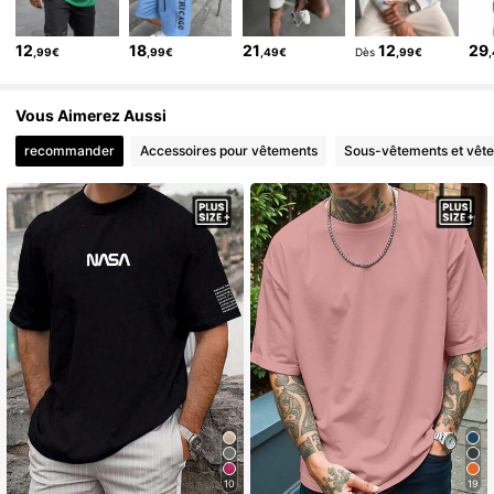
127K Suiveurs
4,88
12
18
21
12
29
,99€
,99€
,49€
Dès
,99€
127K Suiveurs
4,88
127K Suiveurs
4,88
Vous Aimerez Aussi
recommander
Accessoires pour vêtements
Sous-vêtements et vêt
10
19