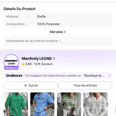
Détails Du Produit
Matériel:
Étoffe
Composition:
100% Polyester
Voir plus
Informations de sécurité et contacts
127K Suiveurs
4,88
Manfinity LEGND
127K Suiveurs
4,88
?***?
est en train de naviguer
127K Suiveurs
4,88
Ce magasin est sélectionné comme un
「Boutique tendance」
127K Suiveurs
4,88
Suivre
Tous les articles
127K Suiveurs
4,88
127K Suiveurs
4,88
127K Suiveurs
4,88
127K Suiveurs
4,88