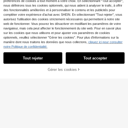
préférences de cookies à tout moment à votre choix. En sélectionnant "Tout accepter",
nous définirons tous les cookies optionnels, qui nous aident à analyser le trafic, à offrir
des fonctionnalités améliorées et à personnaliser le contenu et les publicités pour
compléter votre expérience d'achat avec SHEIN. En sélectionnant "Tout rejeter", vous
Afficher les articles similaires en stock
Voir tout
autorisez l'utilisation des cookies strictement nécessaires qui permettent à notre site
web de fonctionner. Vous pouvez les désactiver en modifiant les paramètres de votre
navigateur, mais cela peut affecter le fonctionnement du site web. Pour en savoir plus
sur les cookies que nous utilisons et pour ajuster vos paramètres de cookies
optionnels, veuillez sélectionner "Gérer les cookies". Pour plus d'informations sur la
manière dont nous traitons les données que nous collectons,
cliquez ici pour consulter
notre Politique de confidentialité.
4
Tout rejeter
Tout accepter
Désolés, ce produit est épuisé.
[Taille grande homme] 1 pièce T-shi
Débardeur sans manches YUNTUO
rt à manches courtes Zrgoth mode
Gérer les cookies
#2 BEST-SELLERS
de Noir T-shirts grande taille pour hommes
EN RUPTURE DE STOCK
pour hommes avec imprimé SUN S
8
polyvalent avec slogan anglais "TO
Dès
,86€
ALT SAND et arbre de coco, style d
9
KYO" et imprimé élément Tokyo, tis
Dès
,89€
e vacances à la plage d'été noir, urb
su polyester fin et respirant, coupe
ain, décontracté, jeune, minimaliste,
ample, recommandé pour les grand
campus, vintage, polyvalent, textur
es tailles, veuillez vérifier attentive
é, élégant, personnalisé, sport
ment les détails de la taille dans l'im
age principale avant de commander
pour éviter les problèmes d'ajustem
ent !!!