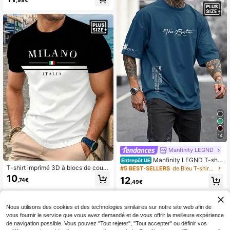
,99€
14
Manfinity LEGND
Manfinity LEGND T-shirt
Entrepôt UE
à manches courtes col rond imprim
T-shirt imprimé 3D à blocs de coule
#5 BEST-SELLERS
de Bleu T-shirts grande taille pour hommes
é slogan, décontracté, pour homme
urs pour hommes grande taille - mot
10
12
,74€
grande taille. T-shirt d'été pour hom
if "MILANO ITALIA", col rond, manch
,49€
me, t-shirts simples pour hommes
es courtes, décontracté et sportif, n
oir et blanc, mélange de polyester e
xtensible, léger et respirant, lavage
Nous utilisons des cookies et des technologies similaires sur notre site web afin de
machine, cadeau idéal
vous fournir le service que vous avez demandé et de vous offrir la meilleure expérience
de navigation possible. Vous pouvez "Tout rejeter", "Tout accepter" ou définir vos