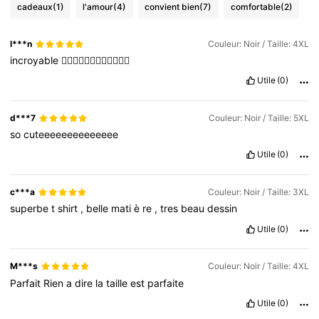
cadeaux
(1)
l'amour
(4)
convient bien
(7)
comfortable
(2)
l***n
Couleur: Noir / Taille: 4XL
incroyable
👍🏻👍🏻👍🏻👍🏻👍🏻👍🏻
Utile
(0)
d***7
Couleur: Noir / Taille: 5XL
so
cuteeeeeeeeeeeeee
Utile
(0)
c***a
Couleur: Noir / Taille: 3XL
superbe
t
shirt
,
belle
mati
è
re
,
tres
beau
dessin
Utile
(0)
M***s
Couleur: Noir / Taille: 4XL
Parfait
Rien
a
dire
la
taille
est
parfaite
Utile
(0)