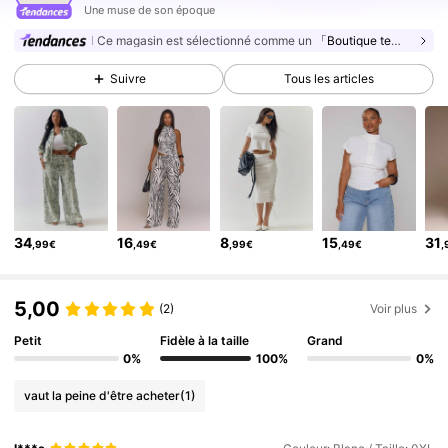
4.3M Suiveurs
4,83
Une muse de son époque
Ce magasin est sélectionné comme un
「Boutique tendance」
4.3M Suiveurs
4,83
4.3M Suiveurs
4,83
Suivre
Tous les articles
4.3M Suiveurs
4,83
4.3M Suiveurs
4,83
4.3M Suiveurs
4,83
4.3M Suiveurs
4,83
4.3M Suiveurs
34
16
8
15
31
4,83
,99€
,49€
,99€
,49€
,
4.3M Suiveurs
4,83
5,00
(2)
Voir plus
Petit
Fidèle à la taille
Grand
0%
100%
0%
vaut la peine d'être acheter
(1)