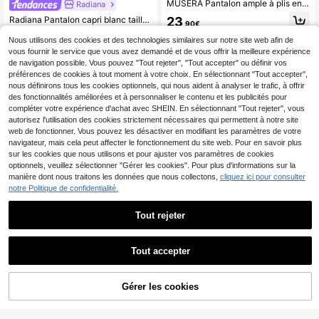
MUSERA Pantalon ample à plis en lin, grande taille, pour le printemps et l'été. Idéal pour les vacances et le quotidien
Radiana
Radiana Pantalon capri blanc taille basse fuselé style lin minimaliste décontracté chic pour femmes grandes tailles, été, vacances, trajets, bureau
23
,90€
13
Dès
,49€
Nous utilisons des cookies et des technologies similaires sur notre site web afin de
vous fournir le service que vous avez demandé et de vous offrir la meilleure expérience
de navigation possible. Vous pouvez "Tout rejeter", "Tout accepter" ou définir vos
préférences de cookies à tout moment à votre choix. En sélectionnant "Tout accepter",
nous définirons tous les cookies optionnels, qui nous aident à analyser le trafic, à offrir
des fonctionnalités améliorées et à personnaliser le contenu et les publicités pour
compléter votre expérience d'achat avec SHEIN. En sélectionnant "Tout rejeter", vous
autorisez l'utilisation des cookies strictement nécessaires qui permettent à notre site
web de fonctionner. Vous pouvez les désactiver en modifiant les paramètres de votre
navigateur, mais cela peut affecter le fonctionnement du site web. Pour en savoir plus
sur les cookies que nous utilisons et pour ajuster vos paramètres de cookies
optionnels, veuillez sélectionner "Gérer les cookies". Pour plus d'informations sur la
manière dont nous traitons les données que nous collectons,
cliquez ici pour consulter
notre Politique de confidentialité.
Tout rejeter
Tout accepter
Économiser 0,90€
Leggings Capri moulants grande taille pour femmes, haute élasticité, noir, coupe slim, été
Coolane
11
,99€
Gérer les cookies
AJOUTER AU PANIER
Coolane Pantalon bouffant noir ample pour femme grande taille, style cowboy décontracté automne, streetwear années 90, coupe banane harem, ourlet asymétrique incurvé, pour sport, bureau et Halloween
22
,59€
-3%
23,49€