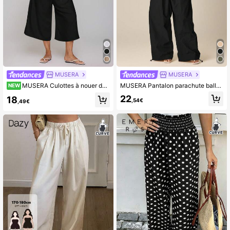
MUSERA
MUSERA
MUSERA Culottes à nouer devant effet lin, style décontracté et mignon, pour la plage, l'été, les vacances, le quotidien et le printemps, à porter en cache-maillot
MUSERA Pantalon parachute ballon grande taille, printemps été, mignon et confortable, style cottage, décontracté
NEW
22
18
,54€
,49€