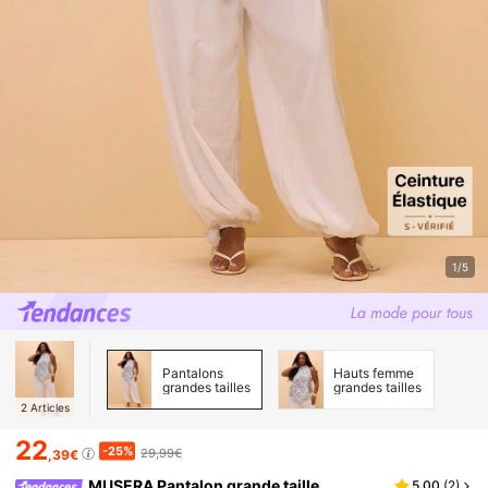
1/5
Pantalons
Hauts femme
grandes tailles
grandes tailles
2
Articles
22
-25%
29,99€
,39€
MUSERA Pantalon grande taille
5,00
(
2
)