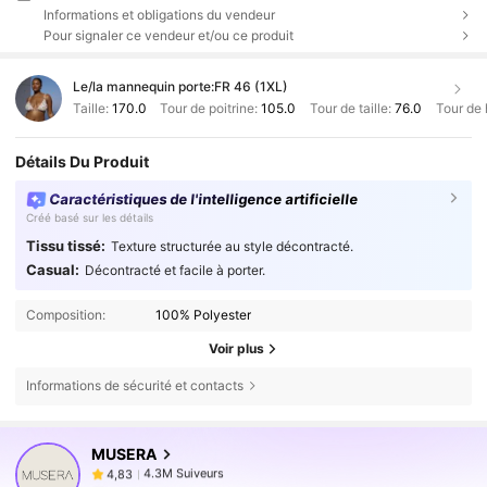
Informations et obligations du vendeur
Pour signaler ce vendeur et/ou ce produit
Le/la mannequin porte:
FR 46 (1XL)
Taille:
170.0
Tour de poitrine:
105.0
Tour de taille:
76.0
Tour de
Détails Du Produit
Caractéristiques de l'intelligence artificielle
Créé basé sur les détails
Tissu tissé:
Texture structurée au style décontracté.
Casual:
Décontracté et facile à porter.
Composition:
100% Polyester
Voir plus
Informations de sécurité et contacts
4.3M Suiveurs
4,83
MUSERA
4.3M Suiveurs
4,83
a***3
est en train de naviguer