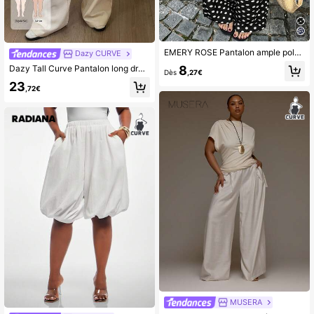
EMERY ROSE Pantalon ample polyvalent confortable et décontracté pour femmes grandes tailles, taille élastique froncée, imprimé à pois classique
Dazy CURVE
Dazy Tall Curve Pantalon long droit à taille élastique avec cordon de serrage, couleur unie abricot, style décontracté, polyvalent, grande taille pour femmes, toutes saisons
8
Dès
,27€
23
,72€
MUSERA