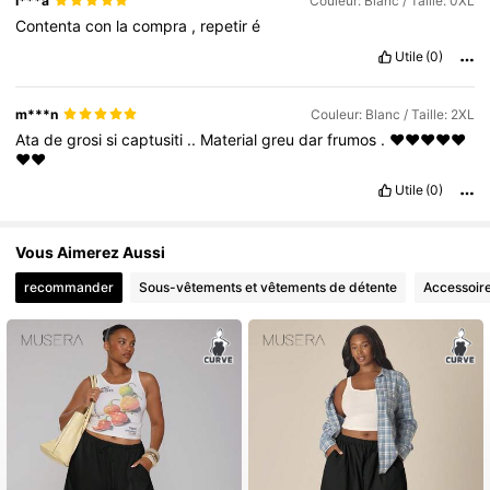
I***a
Couleur: Blanc / Taille: 0XL
Contenta
con
la
compra
,
repetir
é
Utile
(0)
m***n
Couleur: Blanc / Taille: 2XL
Ata
de
grosi
si
captusiti
..
Material
greu
dar
frumos
.
❤️❤️❤️❤️❤️
❤️❤️
Utile
(0)
Vous Aimerez Aussi
recommander
Sous-vêtements et vêtements de détente
Accessoir