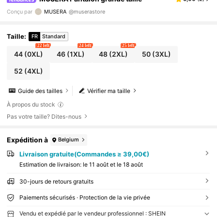
Conçu par
MUSERA
@muserastore
Taille
:
FR
Standard
22 left
24 left
25 left
44
(0XL)
46
(1XL)
48
(2XL)
50
(3XL)
52
(4XL)
Guide des tailles
Vérifier ma taille
À propos du stock
Pas votre taille? Dites-nous
Expédition à
Belgium
Livraison gratuite(Commandes ≥ 39,00€)
Estimation de livraison:
le 11 août et le 18 août
30-jours de retours gratuits
Paiements sécurisés · Protection de la vie privée
Vendu et expédié par le vendeur professionnel : SHEIN