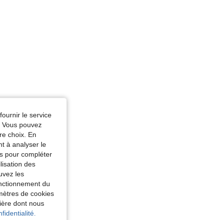
fournir le service
e. Vous pouvez
re choix. En
nt à analyser le
tés pour compléter
lisation des
uvez les
fonctionnement du
amètres de cookies
nière dont nous
fidentialité.