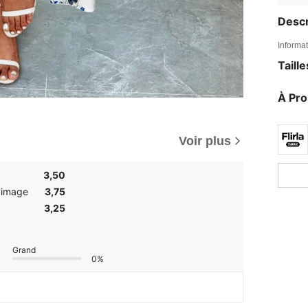
Descr
Informat
Taill
À Pr
Voir plus
3,50
'image
3,75
3,25
Grand
0%