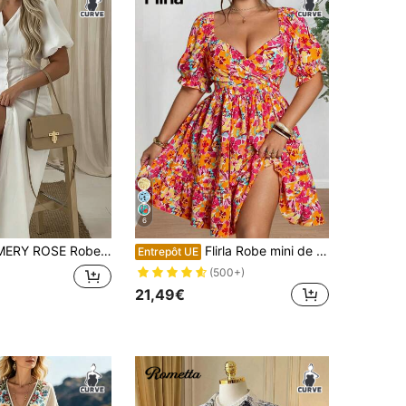
6
e décontracté minimaliste à porter au quotidien, à simple boutonnage, de couleur unie, pour femmes grandes tailles
Flirla Robe mini de plage pour femmes grandes tailles printemps/été, col carré, manches bouffantes, avec imprimé floral vintage dispersé
Entrepôt UE
(500+)
21,49€