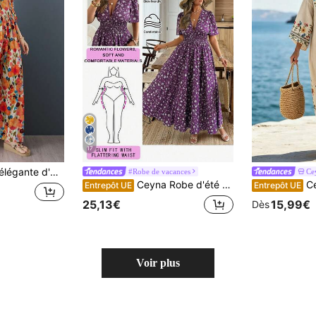
17
courtes chauve-souris, tissu tissé, avec poches, convient pour un port décontracté en été.
#Robe de vacances
Ce
Ceyna Robe d'été à manches courtes avec imprimé floral romantique élégant pour femmes grandes tailles. Robe d'été avec fente latérale. Robe longue en tissu imprimé pour les vacances des femmes. Robe florale violette, robe prune, robe d'été violette, robe violette, robes florales violettes pour femmes, robe d'été violette, robe lilas pour femmes, robes pour femmes, robes d'été pour femmes, robes pour femmes, robes portefeuille pour femmes, robes vintage pour femmes, patrons de robes à coudre, tenue bohème pour femmes, robe bohème longue et décontractée pour femme
Ceyna Robe 
Entrepôt UE
Entrepôt UE
25,13€
15,99€
Dès
Voir plus