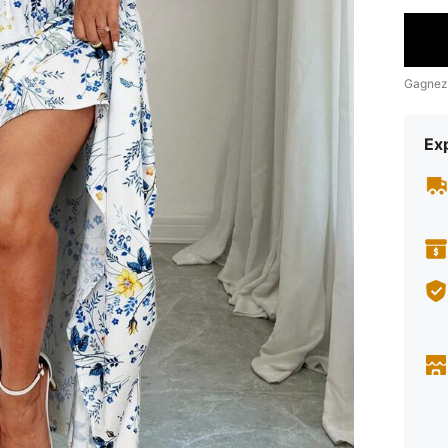
Gagnez
Exp