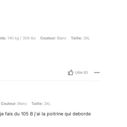
g / 309 lbs, Couleur: Blanc, Taille: 3XL
ids:
140 kg / 309 lbs
Couleur:
Blanc
Taille:
3XL
Utile (0)
lanc, Taille: 3XL
Couleur:
Blanc
Taille:
3XL
 je fais du 105 B j'ai la poitrine qui deborde