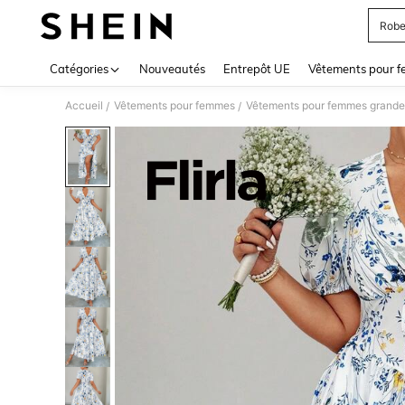
Robe
Use up 
Catégories
Nouveautés
Entrepôt UE
Vêtements pour 
Accueil
Vêtements pour femmes
Vêtements pour femmes grandes
/
/