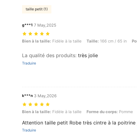
taille petit (1)
g***1
7 May,2025
Bien à la taille: Fidèle à la taille, Taille: 166 cm / 65 in, Poids: 140 k
Bien à la taille:
Fidèle à la taille
Taille:
166 cm / 65 in
Po
La qualité des produits
:
très jolie
Traduire
k***n
3 May,2026
Bien à la taille: Fidèle à la taille, Forme du corps: Pomme, Couleur: B
Bien à la taille:
Fidèle à la taille
Forme du corps:
Pomme
Attention taille petit Robe très cintre à la poitrine
Traduire