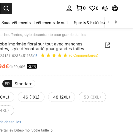
0
0
ouver. Press Enter to select.
Sous-vêtements et vêtements de nuit
Sports & Extérieur
Enfants
es bouffantes, style décontracté pour grandes tailles
 Robe imprimée floral sur tout avec manches
ntes, style décontracté pour grandes tailles
z2412116235451165
(6 Commentaires)
94€
-27%
ICE AND AVAILABILITY
20,49€
FR
Standard
(0XL)
46 (1XL)
48 (2XL)
50 (3XL)
(4XL)
de des tailles
e taille? Dites-moi votre taille