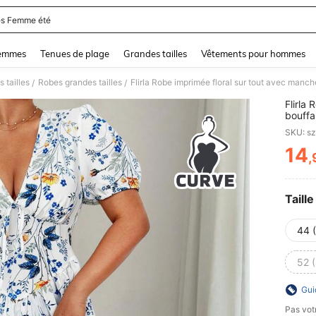
s Femme été
and down arrow keys to navigate search Dernière recherche and Rechercher et Tr
femmes
Tenues de plage
Grandes tailles
Vêtements pour hommes
 tailles
Robes grandes tailles
Flirla Robe imprimée floral sur tout avec manch
/
/
Flirla
bouffa
SKU: s
14
,
PR
Taille
44 
52 
Gui
Pas votr