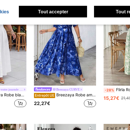
kies
Tout accepter
Tout r
Flirla Robe à imprimé to
#Dynamisez votre journée au style power mom
Breezaya CURVE
-28%
aille avec taille cintrée, pour l'été, la saison des remises de diplômes et les vacances
Breezaya Robe ample et élégante de vacances pour femme grande taille, avec encolure en V, manches courtes, fentes obliques et sangles qui se croisent
Entrepôt UE
15,27€
21,4
22,27€