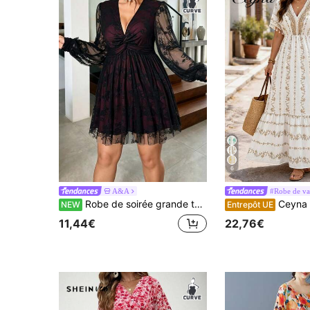
6
A&A
#Robe de va
Robe de soirée grande taille pour femmes, taille torsadée, coupe évasée, doublure en dentelle, blocs de couleurs, automne/hiver
Ceyna Robe d'été à manches courtes pour femmes grandes tailles, robe amp
NEW
Entrepôt UE
11,44€
22,76€