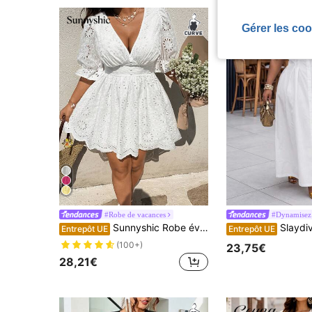
Gérer les coo
#Robe de vacances
Sunnyshic Robe évasée à encolure en V, manches bouffantes, brodée, avec boutons texturés à la taille. Douce et élégante pour les vacances de printemps/été, les rendez-vous, les fêtes
Slaydiva Robe blanche élégante et décontractée grande t
Entrepôt UE
Entrepôt UE
(100+)
23,75€
28,21€