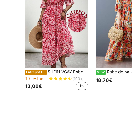
SHEIN VCAY Robe ample à col V à motif floral de style liberty pour femmes, en mousseline de soie coupe évasée ample, bohème, pour vacances. Convient pour les festivals de musique, South Beach, tenues d'été bohèmes, brunch, tenues d'aéroport, vacances à la plage, city break, vacances, vêtements western pour femmes, hauts bohèmes, style boho, robe en mousseline de soie Brasil
Robe de bal élégante d'Halloween pour femmes grandes tailles, imprimée, longue coupe A, col rond, manches 
Entrepôt UE
NEW
19 restant
(100+)
18,76€
13,00€