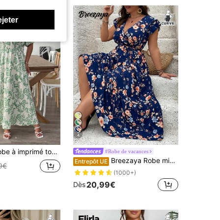
ejeter
4
ut-sur-tout grande taille, décontractée, pour vacances
#Robe de vacances
Breezaya Robe midi de vacances à encolure en V fleurie avec volants, style pour femmes grande taille
Entrepôt UE
9€
(1000+)
20,99€
Dès