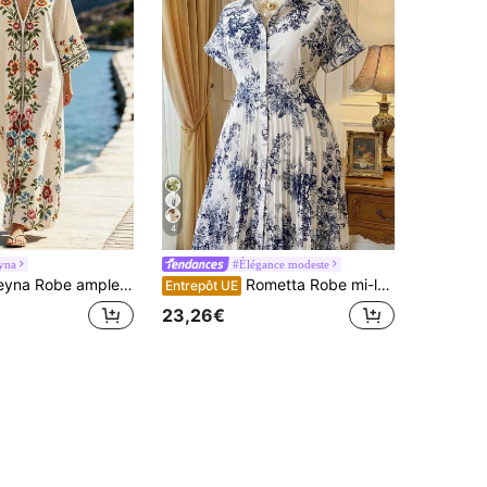
4
yna
#Élégance modeste
ample longue à épaules tombantes avec imprimé symétrique et col en V profond, grande taille
Rometta Robe mi-longue grande taille à manches chauve-souris avec imprimé floral bleu et blanc et ourlet froncé
Entrepôt UE
23,26€