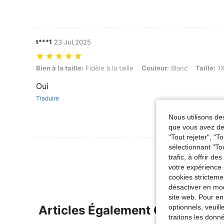
t***1
23 Jul,2025
Bien à la taille: Fidèle à la taille, Couleur: Blanc, Taille: 1XL
Bien à la taille:
Fidèle à la taille
Couleur:
Blanc
Taille:
1X
Oui
Traduire
Nous utilisons des
que vous avez dem
"Tout rejeter", "
sélectionnant "To
Voir Plus D
trafic, à offrir d
votre expérience 
cookies stricteme
désactiver en mod
site web. Pour en
Articles Également Consultés
optionnels, veuil
traitons les donn