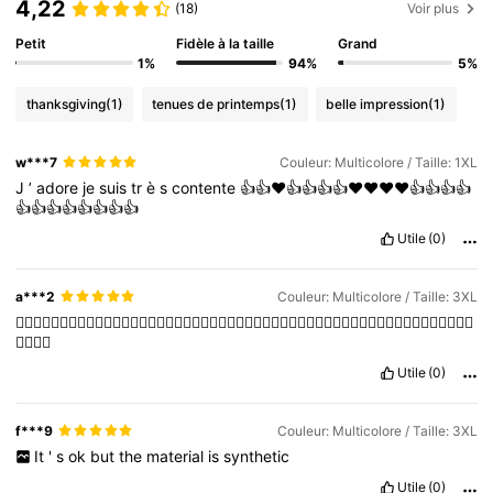
4,22
(18)
Voir plus
Petit
Fidèle à la taille
Grand
1%
94%
5%
thanksgiving
(1)
tenues de printemps
(1)
belle impression
(1)
w***7
Couleur: Multicolore / Taille: 1XL
J
’
adore
je
suis
tr
è
s
contente
👍👍❤️👍👍👍👍❤️❤️❤️❤️👍👍👍👍
👍👍👍👍👍👍👍👍
Utile
(0)
a***2
Couleur: Multicolore / Taille: 3XL
👍🏻👍🏻👍🏻👍🏻👍🏻👍🏻👍🏻👍🏻👍🏻👍🏻👍🏻👍🏻👍🏻👍🏻👍🏻👍🏻👍🏻👍🏻👍🏻👍🏻👍🏻👍🏻👍🏻👍🏻👍🏻👍🏻
👍🏻👍🏻
Utile
(0)
f***9
Couleur: Multicolore / Taille: 3XL
It
'
s
ok
but
the
material
is
synthetic
Utile
(0)