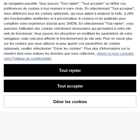
de navigation possible. Vous pouvez "Tout rejeter", "Tout accepter" ou définir vos
préférences de cookies à tout moment à votre choix. En sélectionnant "Tout accepter",
nous définirons tous les cookies optionnels, qui nous aident à analyser le trafic, à offrir
des fonctionnalités améliorées et à personnaliser le contenu et les publicités pour
compléter votre expérience d'achat avec SHEIN. En sélectionnant "Tout rejeter", vous
autorisez l'utilisation des cookies strictement nécessaires qui permettent à notre site
web de fonctionner. Vous pouvez les désactiver en modifiant les paramètres de votre
navigateur, mais cela peut affecter le fonctionnement du site web. Pour en savoir plus
sur les cookies que nous utilisons et pour ajuster vos paramètres de cookies
Afficher les articles similaires en stock
Voir tout
optionnels, veuillez sélectionner "Gérer les cookies". Pour plus d'informations sur la
manière dont nous traitons les données que nous collectons,
cliquez ici pour consulter
notre Politique de confidentialité.
Tout rejeter
13
Tout accepter
Désolés, ce produit est épuisé.
17
EMERY ROSE Chemisier
Entrepôt UE
6
à manches longues à col rond impri
,75€
-49%
13,49€
EMERY ROSE Blouse sa
Entrepôt UE
mé floral pour femmes grandes taill
Gérer les cookies
10
EN RUPTURE DE STOCK
ns manches col V grande taille con
,49€
es, chemise fleurie bleue et blanch
venant pour l'été
e, vêtement d'automne, chemise po
ur festival de musique country, che
mise d'automne pour femmes, vête
ments d'extérieur, nouveauté 2025
Hauts en soie pour femmes, chemisi
er à manches lanternes, chemisiers
pour femmes à manches longues, c
hemisiers fleuris pour femmes, che