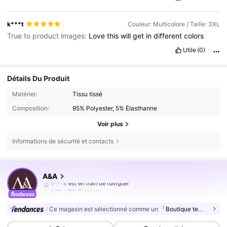
k***t
Couleur: Multicolore / Taille: 3XL
True to product images:
Love
this
will
get
in
different
colors
Utile
(0)
Détails Du Produit
Matériel:
Tissu tissé
Composition:
95% Polyester, 5% Élasthanne
Voir plus
Informations de sécurité et contacts
21K Suiveurs
4,63
A&A
21K Suiveurs
4,63
21K Suiveurs
4,63
Ce magasin est sélectionné comme un
「Boutique tendance」
21K Suiveurs
4,63