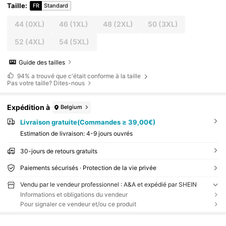
Taille
:
FR
Standard
44
(0XL)
46
(1XL)
48
(2XL)
50
(3XL)
52
(4XL)
54
(5XL)
Guide des tailles
94%
a trouvé que c'était conforme à la taille
Pas votre taille? Dites-nous
Expédition à
Belgium
Livraison gratuite(Commandes ≥ 39,00€)
Estimation de livraison:
4-9 jours ouvrés
30-jours de retours gratuits
Paiements sécurisés · Protection de la vie privée
Vendu par le vendeur professionnel : A&A et expédié par SHEIN
Informations et obligations du vendeur
Pour signaler ce vendeur et/ou ce produit