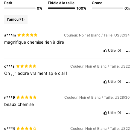
Petit
Fidèle à la taille
Grand
0%
100%
0%
l'amour
(1)
a***m
Couleur: Noir et Blanc / Taille: US32/34
magnifique
chemise
rien
à
dire
Utile
(0)
c***s
Couleur: Noir et Blanc / Taille: US22
Oh
,
j
’
adore
vraiment
sp
é
cial
!
Utile
(0)
n***9
Couleur: Noir et Blanc / Taille: US28/30
beaux
chemise
Utile
(0)
d***4
Couleur: Noir et Blanc / Taille: US22