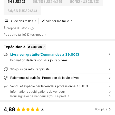
54
(US22)
56/58
(US24/26)
60/62
(US28/30)
64/66
(US32/34)
Guide des tailles
Vérifier ma taille
À propos du stock
Pas votre taille? Dites-nous
Expédition à
Belgium
Livraison gratuite(Commandes ≥ 39,00€)
Estimation de livraison:
4-9 jours ouvrés
30-jours de retours gratuits
Paiements sécurisés · Protection de la vie privée
Vendu et expédié par le vendeur professionnel : SHEIN
Informations et obligations du vendeur
Pour signaler ce vendeur et/ou ce produit
4,88
(9)
Voir plus