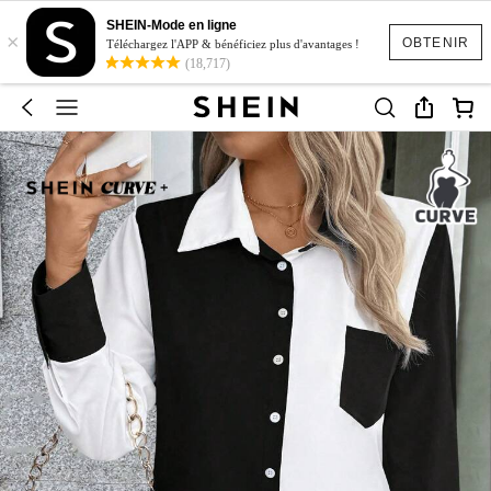
SHEIN-Mode en ligne
×
OBTENIR
Téléchargez l'APP & bénéficiez plus d'avantages !
(18,717)