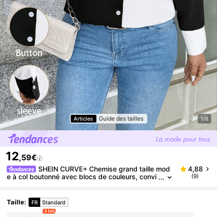
Guide des tailles
Articles
1/6
12
,59€
SHEIN CURVE+ Chemise grand taille mod
4,88
e à col boutonné avec blocs de couleurs, convi
(9)
ent pour le business, le travail et le casual
Taille
:
FR
Standard
4 left