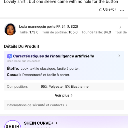
Lovely
shirt
,
but
one
sleeve
came
with
no
hole
for
the
button
Utile
(0)
Le/la mannequin porte:
FR 54 (US22)
Taille:
173.0
Tour de poitrine:
105.0
Tour de taille:
84.0
Tour de
Détails Du Produit
Caractéristiques de l'intelligence artificielle
Créé basé sur les détails
Étoffe:
Look textile classique, facile à porter.
Casual:
Décontracté et facile à porter.
Composition:
95% Polyester, 5% Élasthanne
Voir plus
Informations de sécurité et contacts
515K Suiveurs
4,81
SHEIN CURVE+
515K Suiveurs
4,81