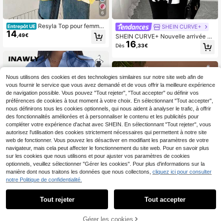
6
Resyla Top pour femmes
SHEIN CURVE+
Entrepôt UE
14
grande taille avec imprimé rayures
,49€
SHEIN CURVE+ Nouvelle arrivée C
de citron sur tout le vêtement, desig
16
hemise imprimée à patchwork à ma
Dès
,33€
n frais et léger, style INS. Blouse am
nches longues, polyvalente pour le
ple à manches longues décontracté
transport en commun, grande taille
e pour femmes, convient comme ca
deau pour les meilleures amies et p
etites amies. Adapté pour l'automne
Nous utilisons des cookies et des technologies similaires sur notre site web afin de
et l'hiver, la saison de remise des di
vous fournir le service que vous avez demandé et de vous offrir la meilleure expérience
plômes, la rentrée scolaire, ainsi qu
de navigation possible. Vous pouvez "Tout rejeter", "Tout accepter" ou définir vos
e les tenues quotidiennes d'enseign
préférences de cookies à tout moment à votre choix. En sélectionnant "Tout accepter",
ant. Tenues pull pour la rentrée scol
aire d'automne.
nous définirons tous les cookies optionnels, qui nous aident à analyser le trafic, à offrir
des fonctionnalités améliorées et à personnaliser le contenu et les publicités pour
compléter votre expérience d'achat avec SHEIN. En sélectionnant "Tout rejeter", vous
autorisez l'utilisation des cookies strictement nécessaires qui permettent à notre site
web de fonctionner. Vous pouvez les désactiver en modifiant les paramètres de votre
navigateur, mais cela peut affecter le fonctionnement du site web. Pour en savoir plus
sur les cookies que nous utilisons et pour ajuster vos paramètres de cookies
optionnels, veuillez sélectionner "Gérer les cookies". Pour plus d'informations sur la
manière dont nous traitons les données que nous collectons,
cliquez ici pour consulter
notre Politique de confidentialité.
8
10
INAWLY Chemise décon
Tout rejeter
Tout accepter
Entrepôt UE
tractée grande taille unie à manche
(1000+)
Maweii
s longues avec boutons avant, cour
15
,43€
Gérer les cookies
Maweii Blouse élégante
te devant et longue derrière
Entrepôt UE