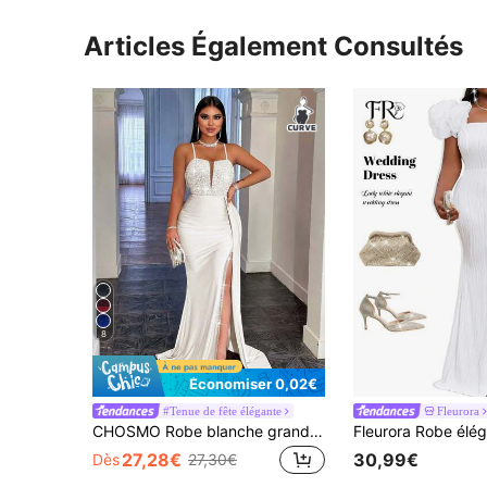
Articles Également Consultés
8
Économiser 0,02€
#Tenue de fête élégante
Fleurora
CHOSMO Robe blanche grande taille pour femme, élégante, à bretelles spaghetti, patchwork à sequins, ourlet fendu sur le côté, pour maison, vacances, rendez-vous, soirée formelle, dîner, festival de musique et fête
27,28€
30,99€
Dès
27,30€