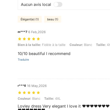
Aucun avis local
Élégant(e) (1)
beau (1)
m***7
6 Feb,2026
Bien à la taille: Fidèle à la taille, Couleur: Blanc, Taille: 4XL
Bien à la taille:
Fidèle à la taille
Couleur:
Blanc
Taille:
4
10/10 beautiful I recommend
Traduire
r***6
16 May,2026
Couleur: Blanc, Taille: 4XL
Couleur:
Blanc
Taille:
4XL
Lovley dress Very elegant I love it ❤️❤️❤️❤️❤️❤️