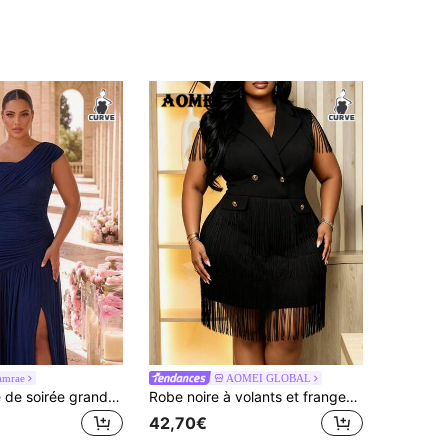
amrae
AOMEI GLOBAL
Glamrae Robe de soirée grande taille élégante bleu royal foncé en maille, asymétrique à une épaule, froncée, amincissante, jupe trapèze avec fente haute, convenant pour les mariages, les demoiselles d'honneur, toutes les occasions formelles, robe de soirée lourdement ornée
Robe noire à volants et franges grande taille, col en V, double boutonnage, élégante, pour bureau, soirée, cocktail, tenue de soirée formelle d'été
42,70€