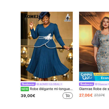
Écon
AOMEI GLOBAL
Glamrae
Robe élégante mi-longue trapèze à volants plissés pour femmes grandes tailles, col en V bleu sarcelle, manches longues avec appliqué blanc, tenue d'automne
NEW
27,06€
27,07€
39,00€