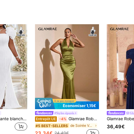
Économiser 1,15€
#Styles épurés
Gl
Fleurora Robe élégante blanche de printemps et d'été, style rétro, pour le travail, les réceptions de mariage, la Saint-Valentin, le Nouvel An. Robe en maille à col V profond avec strass et volants, coupe slim. Nouvelle collection, tailles grandes. Robe de soirée, mariage, invitée de mariage.
Glamrae Robe de soirée élégante vert olive en satin brillant minimaliste et sophistiquée avec col licou, décolleté en V, taille flatteuse, plissée, style sirène pour femmes, convient pour un rendez-vous, vacances à la plage, mariage, enterrement de vie de jeune fille, remise des diplômes et retour à la maison
Entrepôt UE
-4%
de Soirée Vêtements de soirée pour femmes
#5 BEST-SELLERS
36,49€
23,34€
24,49€