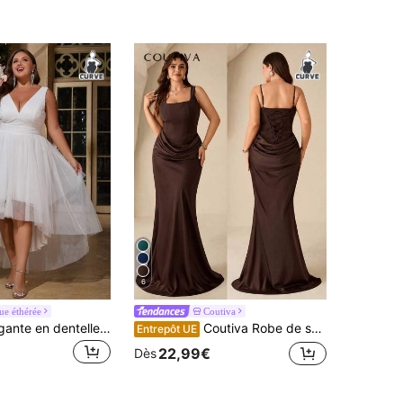
6
e éthérée
Coutiva
Robe midi élégante en dentelle & maille coupe A pour femmes automne
Coutiva Robe de soirée bustier plissée à ourlet queue de poisson pour femmes grandes tailles, robe de cocktail élégante et de luxe
Entrepôt UE
22,99€
Dès