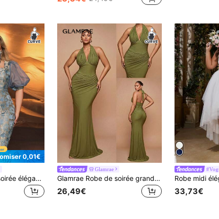
omiser 0,01€
Glamrae
#Vogu
Glamrae Robe de soirée élégante à manches bouffantes en jacquard façon satin bleu-gris et organza, robe de cocktail pour invité de mariage, grande taille
Glamrae Robe de soirée grande taille élégante romantique sexy minimaliste en tricot élastique tissu de maillot de bain bretelles spaghetti col en V profond dos nu taille cintrée ajustée à la mode influenceuse vacances anniversaire fête mariage événement demoiselle d'honneur (design complexe)
26,49€
33,73€