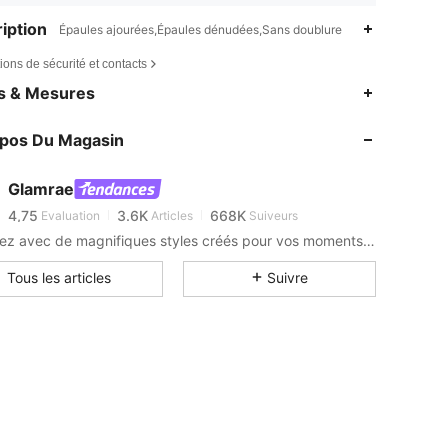
iption
Épaules ajourées,Épaules dénudées,Sans doublure
ions de sécurité et contacts
es & Mesures
4,75
3.6K
668K
4,75
3.6K
668K
opos Du Magasin
4,75
3.6K
668K
4,75
3.6K
668K
Glamrae
4,75
3.6K
668K
Evaluation
Articles
Suiveurs
c***3
est en train de naviguer
Célébrez avec de magnifiques styles créés pour vos moments les mieux habillés.
4,75
3.6K
668K
4,75
3.6K
668K
Tous les articles
Suivre
4,75
3.6K
668K
4,75
3.6K
668K
4,75
3.6K
668K