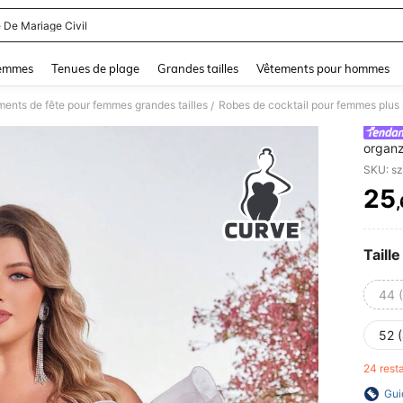
 De Mariage Civil
and down arrow keys to navigate search Dernière recherche and Rechercher et Tr
femmes
Tenues de plage
Grandes tailles
Vêtements pour hommes
ents de fête pour femmes grandes tailles
Robes de cocktail pour femmes plus 
/
organz
dénudé
SKU: s
grande
25
PR
Taille
44 
52 
24 res
Gui