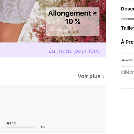
Descr
Informat
Taill
À Pr
Voir plus
Grand
0%