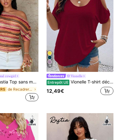
18
tal cowgirl
Vionelle
s manches tricoté rayé coloré grande taille, vêtement de plage vintage élégant et décontracté pour femmes
Vionelle T-shirt décontracté ample à col rond et épaules dénudées, manches courtes, couleur unie, taille grande pour femmes
Entrepôt UE
de Recadrer T-shirts grande taille
ERS
12,49€