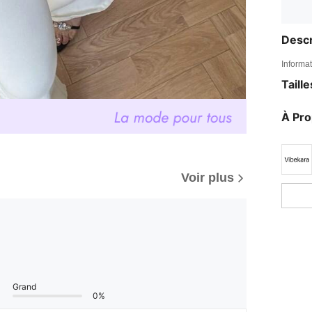
Descr
Informat
Taill
À Pr
Voir plus
Grand
0%