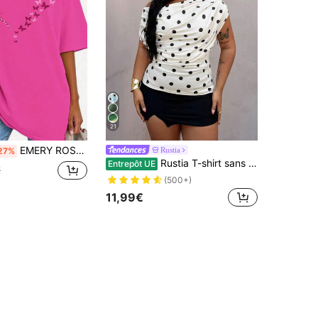
21
EMERY ROSE T-shirt ample à col V et manches courtes, populaire pour le printemps et l'été, style Europe et Amérique.
Rustia
27%
Rustia T-shirt sans manches à encolure échancrée à pois grande taille, printemps/été
Entrepôt UE
€
(500+)
11,99€