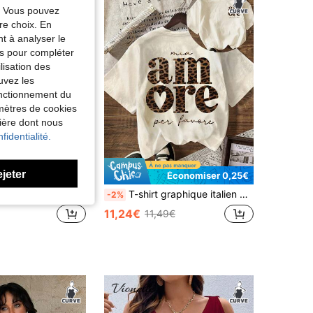
e. Vous pouvez
re choix. En
nt à analyser le
tés pour compléter
lisation des
uvez les
fonctionnement du
amètres de cookies
nière dont nous
fidentialité.
ejeter
Économiser 0,25€
manches courtes pour femmes grandes tailles, col rond, imprimé de rayures et de lettres, polyvalent et décontracté pour le port quotidien
T-shirt graphique italien AMORE imprimé léopard, vêtements d'été pour femmes, T-shirt grande taille - T-shirt décontracté col rond manches courtes pour femmes
-2%
11,24€
11,49€