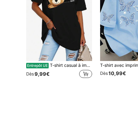
T-shirt casual à imprimé ours en peluche pour femmes grandes tailles, été
Entrepôt UE
10,99€
Dès
9,99€
Dès