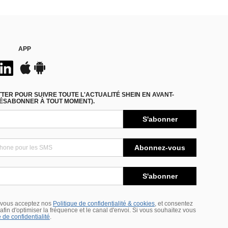
APP
ER POUR SUIVRE TOUTE L'ACTUALITÉ SHEIN EN AVANT-
DÉSABONNER À TOUT MOMENT).
S'abonner
Abonnez-vous
S'abonner
 vous acceptez nos
Politique de confidentialité & cookies
, et consentez
s afin d'optimiser la fréquence et le canal d'envoi. Si vous souhaitez vous
 de confidentialité
.