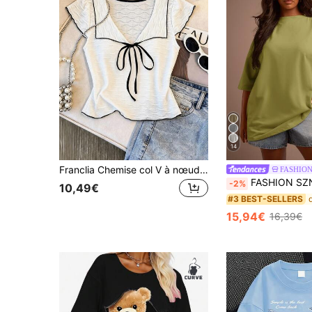
14
Franclia Chemise col V à nœud papillon pour femmes grande taille, T-shirt grande taille coupe slim avec bordure contrastée blanc & noir, top décontracté d'été style américain vintage, esthétique chic de vacances style mignon, top blanc grande taille pour femmes, top décontracté grande taille
FASHION
FASHION SZN T-shirt col rond oversize 100% coton, basiques du quotidien, coupe ample et confortable pour l
-2%
10,49€
#3 BEST-SELLERS
15,94€
16,39€