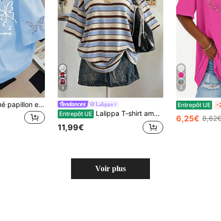
8
8
T-shirt avec imprimé papillon et lettres, top pour femmes grande taille, design mode à manches courtes imprimées. Convient pour les vacances d'été, la plage, Noël, les cadeaux pour la fête des mères ; convient pour le port quotidien, la plage, le fitness, les vêtements d'été pour femmes, les tenues de vacances pour femmes. Décontracté
Lalippa
Entrepôt UE
-
Lalippa T-shirt ample à manches tombantes, col rond, imprimé numérique rayé, style décontracté grande taille. Cadeau pour les amis
Entrepôt UE
6,25€
8,62
11,99€
Voir plus