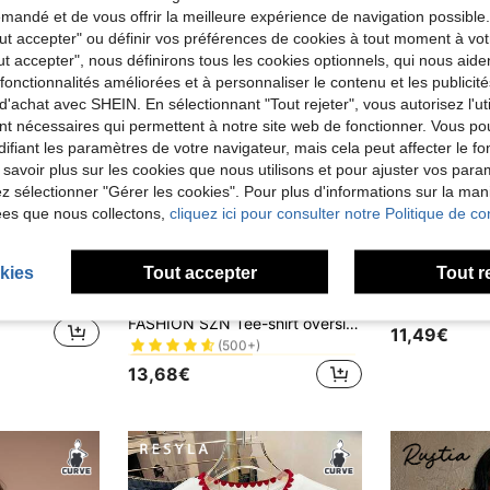
andé et de vous offrir la meilleure expérience de navigation possibl
Tout accepter" ou définir vos préférences de cookies à tout moment à vot
ut accepter", nous définirons tous les cookies optionnels, qui nous aide
es fonctionnalités améliorées et à personnaliser le contenu et les publici
d'achat avec SHEIN. En sélectionnant "Tout rejeter", vous autorisez l'uti
nt nécessaires qui permettent à notre site web de fonctionner. Vous po
ifiant les paramètres de votre navigateur, mais cela peut affecter le 
 savoir plus sur les cookies que nous utilisons et pour ajuster vos par
lez sélectionner "Gérer les cookies". Pour plus d'informations sur la ma
ées que nous collectons,
cliquez ici pour consulter notre Politique de con
17
4
kies
Tout accepter
Tout r
SHEIN LUNE Polo col décontracté recommandé et très vendu, grande taille pour femmes, manches courtes, style d'été polyvalent, amincissant et ample, idéal pour le shopping quotidien, les rendez-vous et les trajets
Resyla T-shirt à 
FASHION SZN
Entrepôt UE
de Quotidiennement T-shirts grande taille
#8 BEST-SELLERS
FASHION SZN Tee-shirt oversize en coton 100% pour grandes tailles, épaules dénudées, blanc, coupe ample, tenue d'été décontractée, vacances, basiques du quotidien, aéroport, city break, élégant, chic, minimaliste
(500+)
11,49€
de Quotidiennement T-shirts grande taille
de Quotidiennement T-shirts grande taille
#8 BEST-SELLERS
#8 BEST-SELLERS
(500+)
(500+)
13,68€
de Quotidiennement T-shirts grande taille
#8 BEST-SELLERS
(500+)