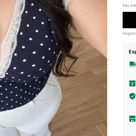
Pas votr
Gagnez
Exp