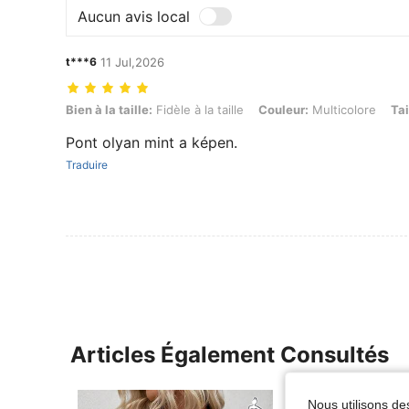
Aucun avis local
t***6
11 Jul,2026
Bien à la taille: Fidèle à la taille, Couleur: Multicolore, Taille: 4XL
Bien à la taille:
Fidèle à la taille
Couleur:
Multicolore
Tai
Pont olyan mint a képen.
Traduire
Articles Également Consultés
Nous utilisons des