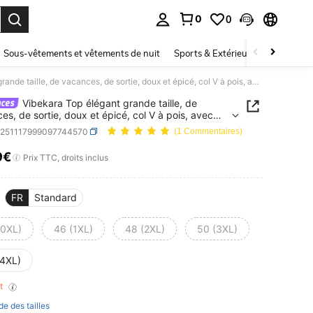
0
0
ouver. Press Enter to select.
Sous-vêtements et vêtements de nuit
Sports & Extérieur
Enfants
Vibekara Top élégant grande taille, de vacances, de sortie, doux et épicé, col V à pois, avec garniture en dentelle et manches bouffantes ajustées. Top ajusté décontracté d'été pour femmes
Vibekara Top élégant grande taille, de
es, de sortie, doux et épicé, col V à pois, avec
ure en dentelle et manches bouffantes ajustées.
z251117999097744570
(1 Commentaires)
usté décontracté d'été pour femmes
9€
ICE AND AVAILABILITY
Prix TTC, droits inclus
FR
Standard
(0XL)
46 (1XL)
48 (2XL)
50 (3XL)
(4XL)
nt
de des tailles