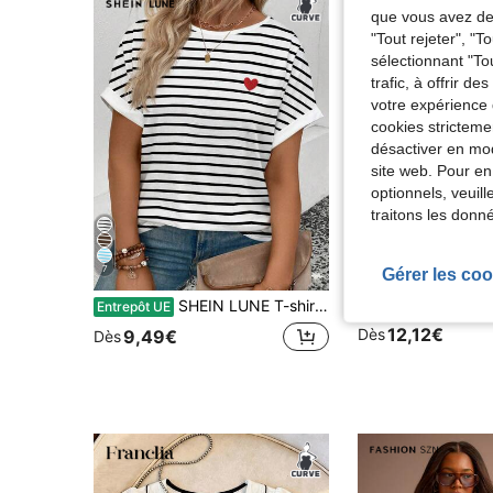
que vous avez dem
"Tout rejeter", "
sélectionnant "To
trafic, à offrir d
votre expérience 
cookies stricteme
désactiver en mod
site web. Pour en
optionnels, veuil
traitons les donn
7
Gérer les coo
SHEIN LUNE T-shirt décontracté à col rond, manches courtes, imprimé cœur rayé, grande taille pour femmes, nouvelle arrivée printemps/été
Entrepôt UE
12,12€
Dès
9,49€
Dès