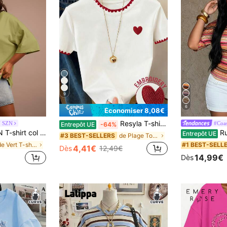
9
6
Économiser 8,08€
Resyla T-shirt grande taille, nouveau design estival, col et manches en dentelle brodée, motif cœur classique, artisanat brodé, ambiance élégante, coupe polyvalente décontractée, confortable à porter, extérieur, sortie
 SZN
#Coas
Entrepôt UE
-64%
'été. Tenue de vacances, t-shirt blanc à porter au travail ou le week-end. Style minimaliste Y2K
Rustia Top san
Entrepôt UE
de Plage Tops grande taille
#3 BEST-SELLERS
de Vert T-shirts grande taille
#1 BEST-SELL
4,41€
Dès
12,49€
14,99€
Dès