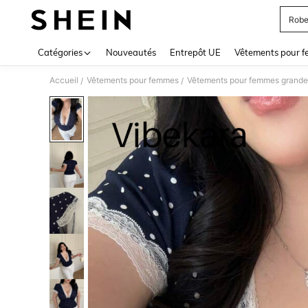
Robe
Use up 
Catégories
Nouveautés
Entrepôt UE
Vêtements pour 
Accueil
Vêtements pour femmes
Vêtements pour femmes grandes
/
/