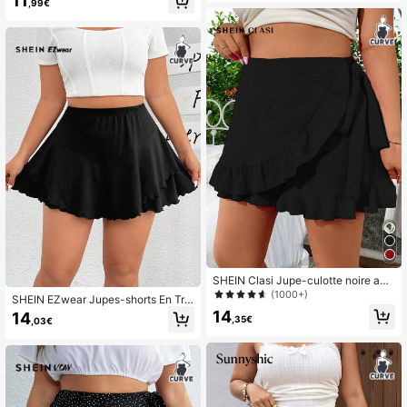
11
ps et l'été
,99€
SHEIN Clasi Jupe-culotte noire am
ple avec volant et style cache-cœu
(1000+)
SHEIN EZwear Jupes-shorts En Tric
r casual pour femmes en été
ot Noir Grande Taille Pour Femmes
14
14
,35€
,03€