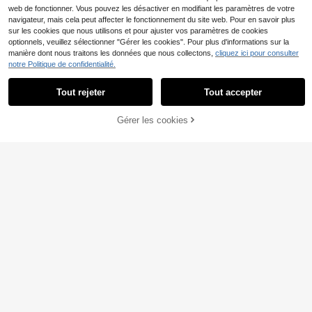
web de fonctionner. Vous pouvez les désactiver en modifiant les paramètres de votre
navigateur, mais cela peut affecter le fonctionnement du site web. Pour en savoir plus
sur les cookies que nous utilisons et pour ajuster vos paramètres de cookies
optionnels, veuillez sélectionner "Gérer les cookies". Pour plus d'informations sur la
manière dont nous traitons les données que nous collectons,
cliquez ici pour consulter
notre Politique de confidentialité.
Économiser 5,62€
6
Tout rejeter
Tout accepter
EMERY ROSE Shorts à v
Resyla Short jupe décon
Entrepôt UE
Entrepôt UE
olants imprimés pour femmes grand
tractée à plusieurs couches avec n
6
13
Gérer les cookies
AJOUTER AU PANIER
Dès
,00€
-48%
11,62€
,36€
e taille pour l'été
œud pour femmes grandes tailles, i
déal pour les sorties, les déplaceme
nts et les rendez-vous