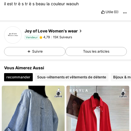
il
est
tr
è
s
tr
è
s
beau
la
couleur
waouh
Utile
(0)
15K Suiveurs
4,79
Joy of Love Women's wear
15K Suiveurs
4,79
a***8
est en train de naviguer
Vendeur
15K Suiveurs
4,79
Suivre
Tous les articles
15K Suiveurs
4,79
15K Suiveurs
4,79
Vous Aimerez Aussi
15K Suiveurs
4,79
recommander
Sous-vêtements et vêtements de détente
Bijoux & m