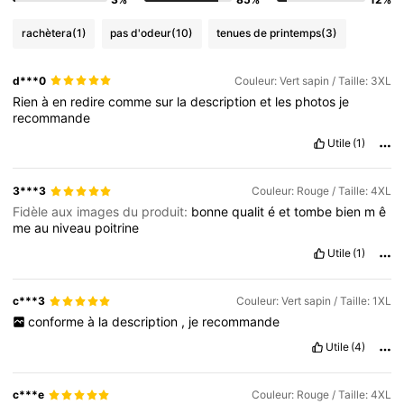
rachètera
(1)
pas d'odeur
(10)
tenues de printemps
(3)
d***0
Couleur: Vert sapin / Taille: 3XL
Rien
à
en
redire
comme
sur
la
description
et
les
photos
je
recommande
Utile
(1)
3***3
Couleur: Rouge / Taille: 4XL
Fidèle aux images du produit:
bonne
qualit
é
et
tombe
bien
m
ê
me
au
niveau
poitrine
Utile
(1)
c***3
Couleur: Vert sapin / Taille: 1XL
conforme
à
la
description
,
je
recommande
Utile
(4)
c***e
Couleur: Rouge / Taille: 4XL