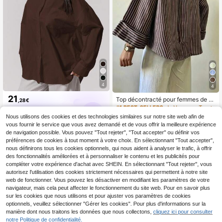
4
4
21
Top décontracté pour femmes de c
,28€
ouleur café avec rayures, chemise
#1 BEST-SELLERS
de Vacances Tops grande taille
MUSERA
à rayures café et blanc, col de che
Nous utilisons des cookies et des technologies similaires sur notre site web afin de
17
mise classique, manches tombante
,43€
vous fournir le service que vous avez demandé et de vous offrir la meilleure expérience
s, manches longueur poignet, convi
de navigation possible. Vous pouvez "Tout rejeter", "Tout accepter" ou définir vos
ent pour le port au printemps et en a
préférences de cookies à tout moment à votre choix. En sélectionnant "Tout accepter",
utomne.
nous définirons tous les cookies optionnels, qui nous aident à analyser le trafic, à offrir
des fonctionnalités améliorées et à personnaliser le contenu et les publicités pour
compléter votre expérience d'achat avec SHEIN. En sélectionnant "Tout rejeter", vous
autorisez l'utilisation des cookies strictement nécessaires qui permettent à notre site
web de fonctionner. Vous pouvez les désactiver en modifiant les paramètres de votre
navigateur, mais cela peut affecter le fonctionnement du site web. Pour en savoir plus
sur les cookies que nous utilisons et pour ajuster vos paramètres de cookies
optionnels, veuillez sélectionner "Gérer les cookies". Pour plus d'informations sur la
manière dont nous traitons les données que nous collectons,
cliquez ici pour consulter
notre Politique de confidentialité.