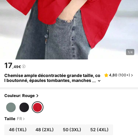
1/4
17
,49€
Chemise ample décontractée grande taille, co
4,80
(
100+
)
l boutonné, épaules tombantes, manches
longues, ourlet asymétrique, chemise am
ple chauve-souris pour femmes, couleur unie
simple polyvalente légère pour le printemps
Couleur: Rouge
Taille
FR
46
(1XL)
48
(2XL)
50
(3XL)
52
(4XL)