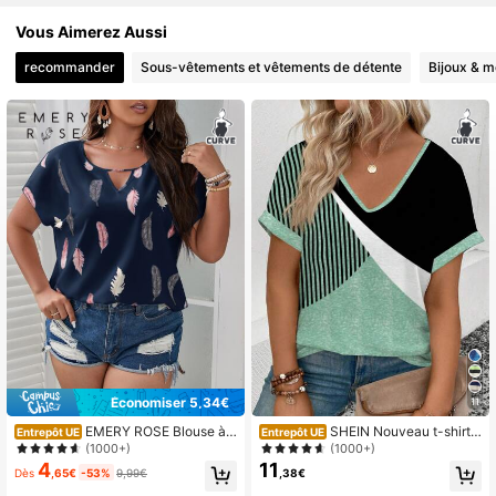
Vous Aimerez Aussi
recommander
Sous-vêtements et vêtements de détente
Bijoux & m
Économiser 5,34€
11
EMERY ROSE Blouse à i
SHEIN Nouveau t-shirt
Entrepôt UE
Entrepôt UE
mprimé plume manches dolman
mode femme grande taille col en V
(1000+)
(1000+)
ample à imprimé, manches courtes
4
11
Dès
,65€
-53%
9,99€
,38€