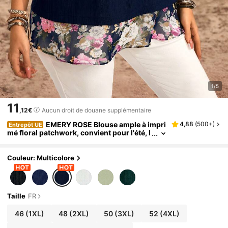
1/5
11
,12€
Aucun droit de douane supplémentaire
EMERY ROSE Blouse ample à impri
4,88
(
500+
)
Entrepôt UE
mé floral patchwork, convient pour l'été, l
es femmes de campagne, l'été pour les fe
mmes, le Top tunique pour le port occidental,
les vacances, le printemps
Couleur: Multicolore
Taille
FR
46
(1XL)
48
(2XL)
50
(3XL)
52
(4XL)