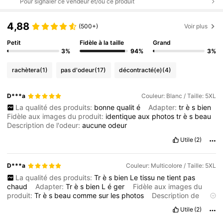
Pour signaler ce vendeur et/ou ce produit
4,88
(500+)
Voir plus
Petit
Fidèle à la taille
Grand
3%
94%
3%
rachètera
(1)
pas d'odeur
(17)
décontracté(e)
(4)
D***a
Couleur: Blanc / Taille: 5XL
La qualité des produits:
bonne
qualit
é
Adapter:
tr
è
s
bien
Fidèle aux images du produit:
identique
aux
photos
tr
è
s
beau
Description de l'odeur:
aucune
odeur
Utile
(2)
D***a
Couleur: Multicolore / Taille: 5XL
La qualité des produits:
Tr
è
s
bien
Le
tissu
ne
tient
pas
chaud
Adapter:
Tr
è
s
bien
L
é
ger
Fidèle aux images du
produit:
Tr
è
s
beau
comme
sur
les
photos
Description de
l'odeur:
Aucune
odeur
Utile
(2)