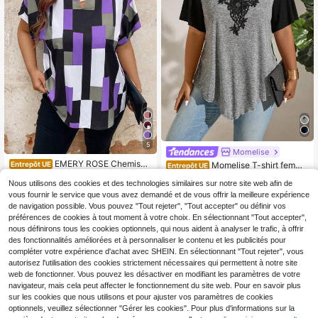
5
Momelise
EMERY ROSE Chemise
Entrepôt UE
Momelise T-shirt femme
Entrepôt UE
5
d'été décontractée grande taille à c
12
grande taille avec empiècement en
,50€
,65€
ol V, imprimé de couleurs contrasté
Nous utilisons des cookies et des technologies similaires sur notre site web afin de
dentelle et bloc de couleurs, t-shirt
es et manches chauve-souris
graphique pour femme pour l'été
vous fournir le service que vous avez demandé et de vous offrir la meilleure expérience
de navigation possible. Vous pouvez "Tout rejeter", "Tout accepter" ou définir vos
préférences de cookies à tout moment à votre choix. En sélectionnant "Tout accepter",
nous définirons tous les cookies optionnels, qui nous aident à analyser le trafic, à offrir
des fonctionnalités améliorées et à personnaliser le contenu et les publicités pour
compléter votre expérience d'achat avec SHEIN. En sélectionnant "Tout rejeter", vous
autorisez l'utilisation des cookies strictement nécessaires qui permettent à notre site
web de fonctionner. Vous pouvez les désactiver en modifiant les paramètres de votre
navigateur, mais cela peut affecter le fonctionnement du site web. Pour en savoir plus
sur les cookies que nous utilisons et pour ajuster vos paramètres de cookies
optionnels, veuillez sélectionner "Gérer les cookies". Pour plus d'informations sur la