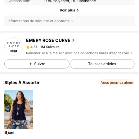
Composition:
99% Polyester, 1% Élasthanne
Voir plus
Informations de sécurité et contacts
1M Suiveurs
4,81
EMERY ROSE CURVE
1M Suiveurs
4,81
K***e
est en train de naviguer
1M Suiveurs
4,81
Ramenez-le à la maison avec nos collections libres d'esprit conçues pour une vie moins compliquée.
1M Suiveurs
4,81
Suivre
Tous les articles
1M Suiveurs
4,81
Styles À Assortir
Vous pourriez aimer
1M Suiveurs
4,81
1M Suiveurs
4,81
1M Suiveurs
4,81
1M Suiveurs
4,81
1M Suiveurs
4,81
9
,59€
1M Suiveurs
4,81