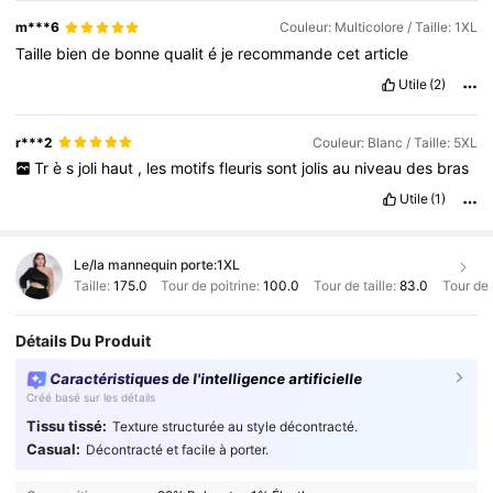
m***6
Couleur: Multicolore / Taille: 1XL
Taille
bien
de
bonne
qualit
é
je
recommande
cet
article
Utile
(2)
r***2
Couleur: Blanc / Taille: 5XL
Tr
è
s
joli
haut
,
les
motifs
fleuris
sont
jolis
au
niveau
des
bras
Utile
(1)
Le/la mannequin porte:
1XL
Taille:
175.0
Tour de poitrine:
100.0
Tour de taille:
83.0
Tour de
Détails Du Produit
Caractéristiques de l'intelligence artificielle
Créé basé sur les détails
Tissu tissé:
Texture structurée au style décontracté.
Casual:
Décontracté et facile à porter.