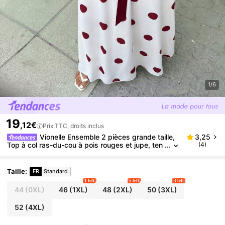
1/6
19
,12€
Prix TTC, droits inclus
Vionelle Ensemble 2 pièces grande taille,
3,25
Top à col ras-du-cou à pois rouges et jupe, ten
(4)
ue décontractée pour les vacances
Taille
:
FR
Standard
1 left
5 left
3 left
44
(0XL)
46
(1XL)
48
(2XL)
50
(3XL)
52
(4XL)