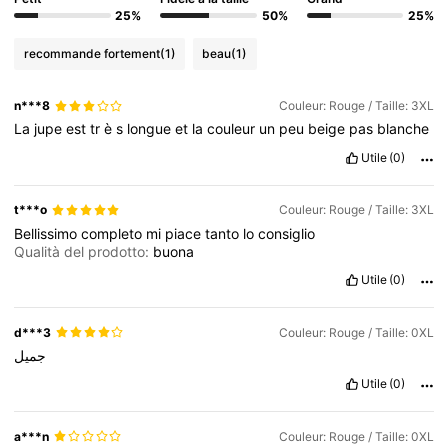
25%
50%
25%
recommande fortement
(1)
beau
(1)
n***8
Couleur: Rouge / Taille: 3XL
La
jupe
est
tr
è
s
longue
et
la
couleur
un
peu
beige
pas
blanche
Utile
(0)
t***o
Couleur: Rouge / Taille: 3XL
Bellissimo
completo
mi
piace
tanto
lo
consiglio
Qualità del prodotto:
buona
Utile
(0)
d***3
Couleur: Rouge / Taille: 0XL
جميل
Utile
(0)
a***n
Couleur: Rouge / Taille: 0XL