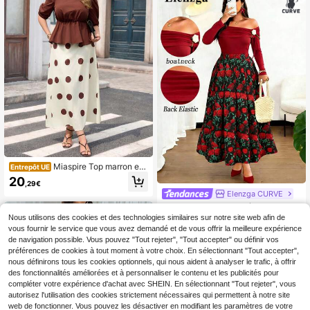
Miaspire Top marron et j
Entrepôt UE
upe à pois pour femmes grandes tail
20
,29€
les, tenue d'été décontractée pour
Elenzga CURVE
vacances, sorties et trajets
Elenzga Ensemble 2 pièces grande
taille pour femmes, top élégant à ép
Nous utilisons des cookies et des technologies similaires sur notre site web afin de
17
,22€
-28%
23,99€
aules dénudées à manches longues
vous fournir le service que vous avez demandé et de vous offrir la meilleure expérience
et jupe midi imprimé floral
de navigation possible. Vous pouvez "Tout rejeter", "Tout accepter" ou définir vos
préférences de cookies à tout moment à votre choix. En sélectionnant "Tout accepter",
nous définirons tous les cookies optionnels, qui nous aident à analyser le trafic, à offrir
des fonctionnalités améliorées et à personnaliser le contenu et les publicités pour
compléter votre expérience d'achat avec SHEIN. En sélectionnant "Tout rejeter", vous
autorisez l'utilisation des cookies strictement nécessaires qui permettent à notre site
web de fonctionner. Vous pouvez les désactiver en modifiant les paramètres de votre