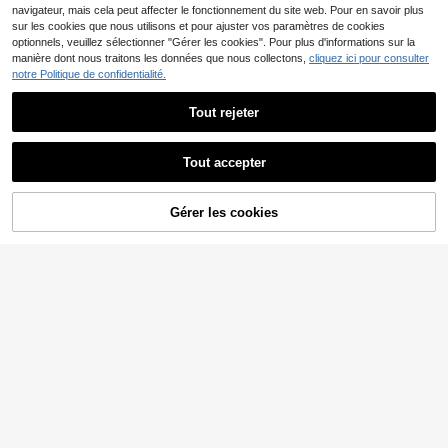
navigateur, mais cela peut affecter le fonctionnement du site web. Pour en savoir plus
sur les cookies que nous utilisons et pour ajuster vos paramètres de cookies
optionnels, veuillez sélectionner "Gérer les cookies". Pour plus d'informations sur la
manière dont nous traitons les données que nous collectons,
cliquez ici pour consulter
notre Politique de confidentialité.
Tout rejeter
4
Breezaya CURVE
Tout accepter
Breezaya Ensemble 2 pi
Entrepôt UE
èces oversize à col rond et manche
21
,28€
s raglan, style ample et rayé
Ensemble Grande Taille Élégant de
Gérer les cookies
AJOUTER AU PANIER
Bureau Top Col Monté & Jupe Pliss
29
,72€
ée Couleur Unie Noir Été