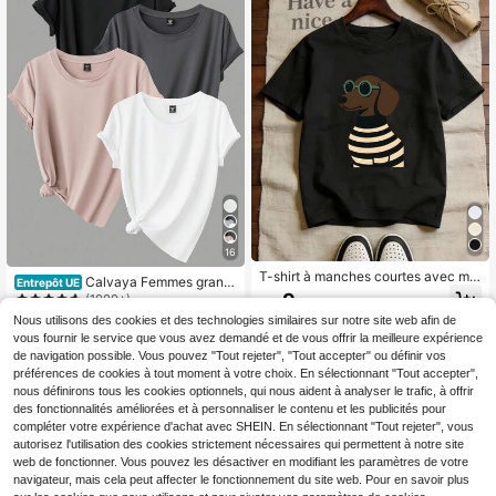
16
T-shirt à manches courtes avec mo
Calvaya Femmes grand
Entrepôt UE
tif imprimé, T-shirt décontracté de
9
e taille Été 4 pièces T-shirt casual c
(1000+)
Dès
,75€
mode pour femmes grande taille, im
ol rond à manches courtes couleur
Nous utilisons des cookies et des technologies similaires sur notre site web afin de
26
primé de chien de dessin animé mig
unie
,49€
non à manches courtes, tissu doux
vous fournir le service que vous avez demandé et de vous offrir la meilleure expérience
et noir d'été
de navigation possible. Vous pouvez "Tout rejeter", "Tout accepter" ou définir vos
préférences de cookies à tout moment à votre choix. En sélectionnant "Tout accepter",
nous définirons tous les cookies optionnels, qui nous aident à analyser le trafic, à offrir
des fonctionnalités améliorées et à personnaliser le contenu et les publicités pour
compléter votre expérience d'achat avec SHEIN. En sélectionnant "Tout rejeter", vous
autorisez l'utilisation des cookies strictement nécessaires qui permettent à notre site
web de fonctionner. Vous pouvez les désactiver en modifiant les paramètres de votre
navigateur, mais cela peut affecter le fonctionnement du site web. Pour en savoir plus