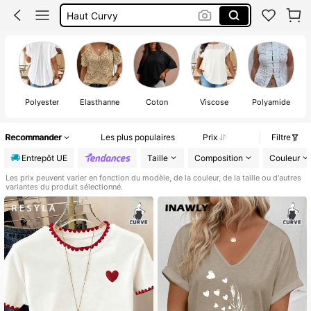
Top Curvy
Tshirt Oversize Femme
Teeshirt Femme Curvy Coton
Polyester
Élasthanne
Coton
Viscose
Polyamide
Recommander
Les plus populaires
Prix
Filtre
Entrepôt UE
Taille
Composition
Couleur
Les prix peuvent varier en fonction du modèle, de la couleur, de la taille ou d'autres
variantes du produit sélectionné.