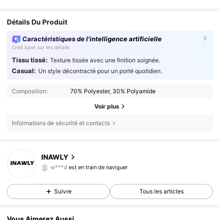
Détails Du Produit
Caractéristiques de l'intelligence artificielle
Créé basé sur les détails
Tissu tissé:
Texture tissée avec une finition soignée.
Casual:
Un style décontracté pour un porté quotidien.
Composition:
70% Polyester, 30% Polyamide
Voir plus
Informations de sécurité et contacts
1.1M Suiveurs
4,82
INAWLY
w***d
est en train de naviguer
1.1M Suiveurs
4,82
1.1M Suiveurs
4,82
Suivre
Tous les articles
1.1M Suiveurs
4,82
1.1M Suiveurs
4,82
Vous Aimerez Aussi