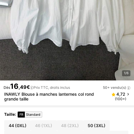
1/6
16
,49€
Dès
Prix TTC, droits inclus
50+ vendu(s)
INAWLY Blouse à manches lanternes col rond
4,72
grande taille
(100+)
Taille
:
FR
Standard
44
(0XL)
46
(1XL)
48
(2XL)
50
(3XL)