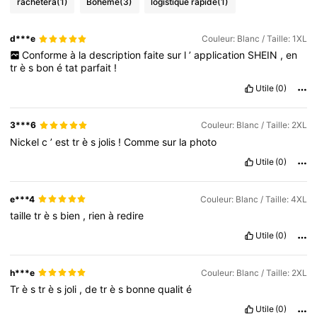
rachètera
(1)
Bohème
(3)
logistique rapide
(1)
d***e
Couleur: Blanc / Taille: 1XL
Conforme
à
la
description
faite
sur
l
’
application
SHEIN
,
en
tr
è
s
bon
é
tat
parfait
!
Utile
(0)
3***6
Couleur: Blanc / Taille: 2XL
Nickel
c
’
est
tr
è
s
jolis
!
Comme
sur
la
photo
Utile
(0)
e***4
Couleur: Blanc / Taille: 4XL
taille
tr
è
s
bien
,
rien
à
redire
Utile
(0)
h***e
Couleur: Blanc / Taille: 2XL
Tr
è
s
tr
è
s
joli
,
de
tr
è
s
bonne
qualit
é
Utile
(0)