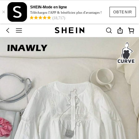
SHEIN-Mode en ligne
×
OBTENIR
Téléchargez l'APP & bénéficiez plus d'avantages !
(18,717)