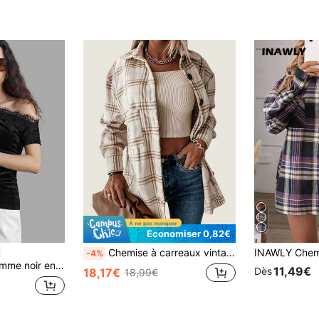
Économiser 0,82€
Chemise à carreaux vintage à manches longues avec boutons, blouse élégante et décontractée pour femmes, printemps/été vacances/Saint-Valentin
-4%
 de bureau business décontracté, style élégant discret old money, top polyvalent essentiel pour l'automne, idéal pour les trajets et l'aéroport
11,49€
Dès
18,17€
18,99€