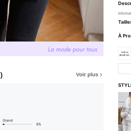
Descr
Informat
Taill
À Pr
)
Voir plus
STYL
Grand
6%