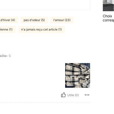
Choix
corre
d'hiver (4)
pas d'odeur (5)
l'amour (23)
dienne (1)
n'a jamais reçu cet article (1)
aille:
S
Utile (0)