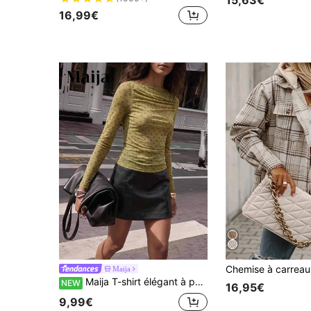
16,99€
Maija
Maija T-shirt élégant à pois coupe slim pour femme, style citadin
NEW
16,95€
9,99€