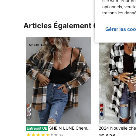
site web. Pour en
optionnels, veuil
traitons les donn
Articles Également Consultés
Gérer les coo
4
6
SHEIN LUNE Chemisier à boutons à motif écossais pour femmes, hauts à manches longues
Entrepôt UE
15,63€
(1000+)