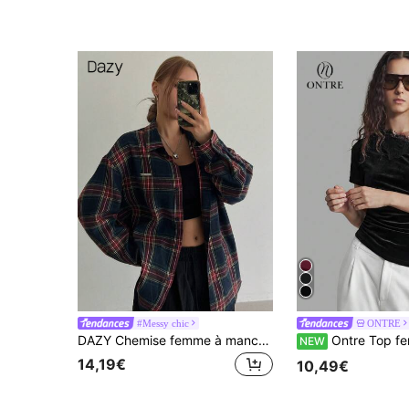
#Messy chic
ONTRE
DAZY Chemise femme à manches longues ample à carreaux de Noël, col châle, logo métallique, hauts d'automne
Ontre Top femme noir en velours confortable, coupe slim, design asymétrique aux épaules, bordure en dentelle, manches courtes, mode urbaine moderne, tenue
NEW
14,19€
10,49€