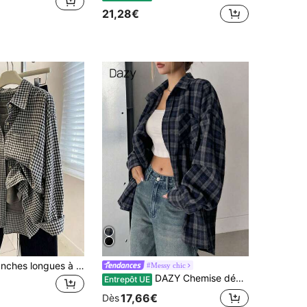
21,28€
Chemise à manches longues à carreaux, simple boutonnage, poche, brossée, pour femmes, automne/hiver
#Messy chic
DAZY Chemise décontractée à carreaux ample pour femme, style uniforme scolaire
Entrepôt UE
17,66€
Dès