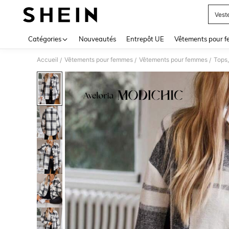
Vest
Use up 
Catégories
Nouveautés
Entrepôt UE
Vêtements pour 
Accueil
Vêtements pour femmes
Vêtements pour femmes
Tops,
/
/
/