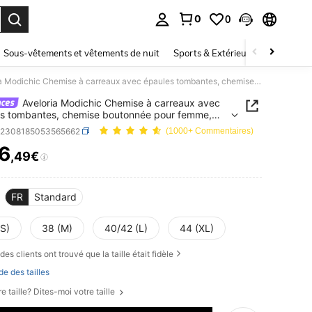
0
0
ouver. Press Enter to select.
Sous-vêtements et vêtements de nuit
Sports & Extérieur
Enfants
Aveloria Modichic Chemise à carreaux avec épaules tombantes, chemise boutonnée pour femme, Hauts à manches longues
Aveloria Modichic Chemise à carreaux avec
s tombantes, chemise boutonnée pour femme,
à manches longues
z2308185053565662
(1000+ Commentaires)
6
,49€
ICE AND AVAILABILITY
FR
Standard
(S)
38 (M)
40/42 (L)
44 (XL)
des clients ont trouvé que la taille était fidèle
de des tailles
e taille? Dites-moi votre taille