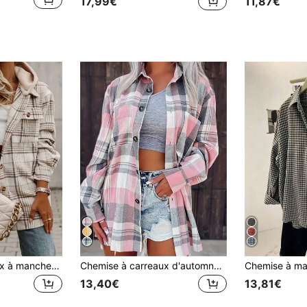
17,99€
11,87€
Chemise à carreaux à manches longues, style casual pour femmes, printemps automne
Chemise à carreaux d'automne pour femmes, col classique, manches longues tombantes, avec poches, top polyvalent en polyester de longueur régulière, rose décontracté
13,40€
13,81€