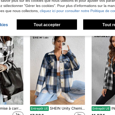
 savoir plus sur les cookies que nous utilisons et pour ajuster vos par
lez sélectionner "Gérer les cookies". Pour plus d'informations sur la ma
ées que nous collectons,
cliquez ici pour consulter notre Politique de con
kies
Tout accepter
Tout r
2024 Nouvelle chemise à carreaux à manches longues en flanelle pour femmes avec poches, peut être portée comme un chemisier décontracté
SHEIN Unity Chemise à manches longues avec imprimé à carreaux, épaules tombantes et poches à rabat
INAWLY C
Entrepôt UE
Entrepôt UE