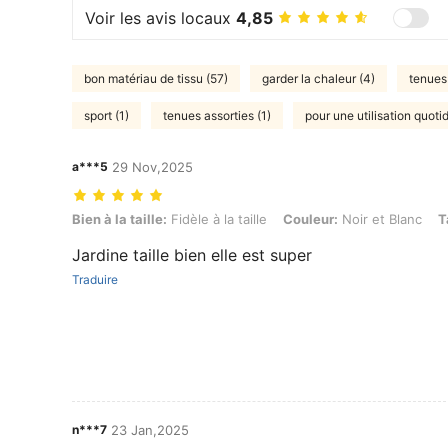
Voir les avis locaux
4,85
bon matériau de tissu (57)
garder la chaleur (4)
tenues 
sport (1)
tenues assorties (1)
pour une utilisation quoti
a***5
29 Nov,2025
Bien à la taille: Fidèle à la taille, Couleur: Noir et Blanc, Taille: S
Bien à la taille:
Fidèle à la taille
Couleur:
Noir et Blanc
T
Jardine taille bien elle est super
Traduire
n***7
23 Jan,2025