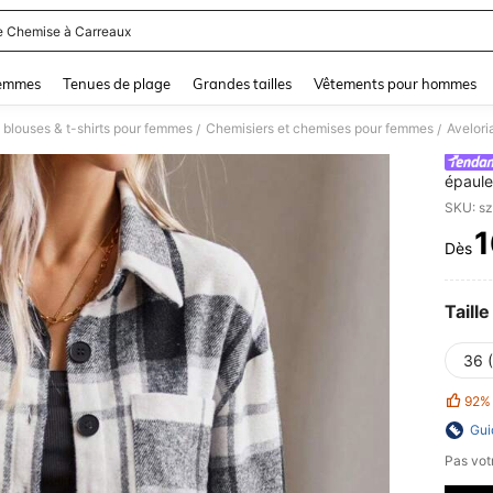
e Chemise à Carreaux
and down arrow keys to navigate search Dernière recherche and Rechercher et Tr
femmes
Tenues de plage
Grandes tailles
Vêtements pour hommes
 blouses & t-shirts pour femmes
Chemisiers et chemises pour femmes
/
/
épaule
Hauts 
SKU: s
1
Dès
PR
Taille
36 
92%
Gui
Pas votr