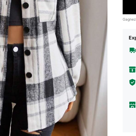
Gagnez
Exp