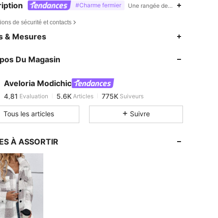
iption
#Charme fermier
Une rangée de boutons,Poche,C
ions de sécurité et contacts
4,81
5.6K
775K
es & Mesures
4,81
5.6K
775K
opos Du Magasin
4,81
5.6K
775K
4,81
5.6K
775K
Aveloria Modichic
4,81
5.6K
775K
Evaluation
Articles
Suiveurs
t***n
est en train de naviguer
4,81
5.6K
775K
Tous les articles
Suivre
4,81
5.6K
775K
4,81
5.6K
775K
ES À ASSORTIR
4,81
5.6K
775K
4,81
5.6K
775K