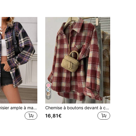
5
INAWLY Chemisier ample à manches dolman à carreaux décontracté avec poches, chemise femme pour le printemps/automne,Top à manches longues
Chemise à boutons devant à carreaux brossés pour femmes, porter décontracté tous les jours, rouge printemps
16,81€