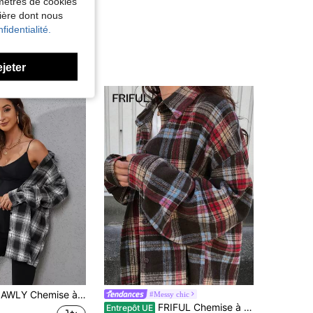
amètres de cookies
nière dont nous
fidentialité.
ejeter
hemise à manches longues à imprimé à carreaux et épaules tombantes
#Messy chic
FRIFUL Chemise à manches longues ample à imprimé à carreaux avec boutons pour femmes, hauts à manches trois-quarts, flanelles pour femmes
Entrepôt UE