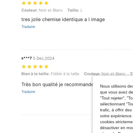
Couleur: Noir et Blanc, Taille: L
Couleur:
Noir et Blanc
Taille:
L
tres jolie chemise identique a l image
Traduire
s***7
5 Dec,2024
Bien à la taille: Fidèle à la taille, Couleur: Noir et Blanc, Taille: M
Bien à la taille:
Fidèle à la taille
Couleur:
Noir et Blanc
T
Très bon qualité je recommande vivement
Nous utilisons des
Traduire
que vous avez dem
"Tout rejeter", "
sélectionnant "To
trafic, à offrir d
votre expérience 
cookies stricteme
Voir Plus D
désactiver en mod