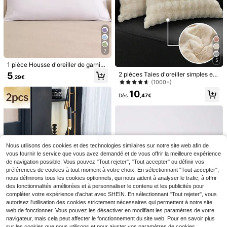
7
5
Économiser 0,01€
1 pièce Housse d'oreiller de garniss
age de couleur unie apaisante, con
5
2 pièces Taies d'oreiller simples en
1 pièce Taie d'oreiller rafraîchissant
,29€
vient pour un oreiller de 51*137cm,
peluche blanche, style moderne mi
(1000+)
e de couleur unie, taie d'oreiller mini
9
adapté pour le canapé, le lit, l'extéri
,89€
9,90€
nimaliste à la mode en polyester, 2 t
maliste résistante à la saleté, taie
10
eur, le dortoir (literie de dortoir pour
aies d'oreiller chaudes et confortab
Dès
,47€
d'oreiller lavable avec fermeture écl
garçons/filles)
les convenant pour l'automne et l'hi
air lisse cachée protégeant le cou e
ver
n forme de papillon, lavable en mac
9
hine - 63 x 42 cm
Économiser 0,01€
1 pièce Taie d'oreiller 100% Premiu
m Couleur Champagne Unie Soyeu
Nous utilisons des cookies et des technologies similaires sur notre site web afin de
4
Dès
,87€
4,88€
se Sans Rembourrage, Fausse Soie
vous fournir le service que vous avez demandé et de vous offrir la meilleure expérience
Douce et Respirante Avec Fermetur
de navigation possible. Vous pouvez "Tout rejeter", "Tout accepter" ou définir vos
e Enveloppe, Convient Pour Lit, Ca
préférences de cookies à tout moment à votre choix. En sélectionnant "Tout accepter",
napé, Salon, Style Campagne, Taill
nous définirons tous les cookies optionnels, qui nous aident à analyser le trafic, à offrir
e 20"X54", Convient Pour Cadeaux
des fonctionnalités améliorées et à personnaliser le contenu et les publicités pour
Femmes et Hommes, Insert d'Oreille
r Non Inclus, Lavable en Machine
compléter votre expérience d'achat avec SHEIN. En sélectionnant "Tout rejeter", vous
autorisez l'utilisation des cookies strictement nécessaires qui permettent à notre site
web de fonctionner. Vous pouvez les désactiver en modifiant les paramètres de votre
navigateur, mais cela peut affecter le fonctionnement du site web. Pour en savoir plus
19
sur les cookies que nous utilisons et pour ajuster vos paramètres de cookies