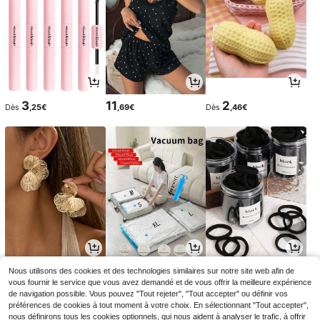
3
11
2
Dès
,25€
,69€
Dès
,46€
3
3
2
Nous utilisons des cookies et des technologies similaires sur notre site web afin de
,52€
Dès
,16€
Dès
,38€
3,26€
-3%
vous fournir le service que vous avez demandé et de vous offrir la meilleure expérience
de navigation possible. Vous pouvez "Tout rejeter", "Tout accepter" ou définir vos
préférences de cookies à tout moment à votre choix. En sélectionnant "Tout accepter",
nous définirons tous les cookies optionnels, qui nous aident à analyser le trafic, à offrir