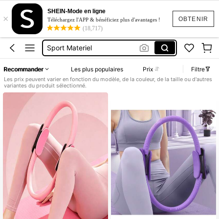
Pilate Equipment
SHEIN-Mode en ligne
×
Kit Pilate Complet
OBTENIR
Téléchargez l'APP & bénéficiez plus d'avantages !
(18,717)
Sport Materiel
Pilates
Anneau Pilâtes
Recommander
Les plus populaires
Prix
Filtre
Pilate Equipment
Les prix peuvent varier en fonction du modèle, de la couleur, de la taille ou d'autres
variantes du produit sélectionné.