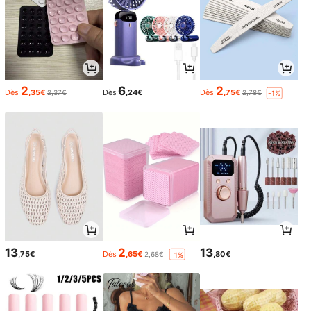
2
6
2
Dès
,35€
Dès
,24€
Dès
,75€
2,37€
2,78€
-1%
13
2
13
,75€
Dès
,65€
,80€
2,68€
-1%