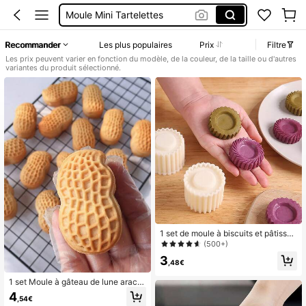
Moule Mini Tartelettes
Presse A Tortilla
Recommander
Les plus populaires
Prix
Filtre
Moule Ravioli
Les prix peuvent varier en fonction du modèle, de la couleur, de la taille ou d'autres
variantes du produit sélectionné.
Moule Tartelette
1 set de moule à biscuits et pâtisseri
e en matériau ABS, moule à pâtisser
(500+)
ie gaufré, convient pour la réalisatio
3
n de desserts, collations, gâteaux, b
,48€
iscuits, ustensile de cuisine, outil de
cuisson DIY
1 set Moule à gâteau de lune arachi
de, comprenant 1 moule et 1 tampo
4
,54€
n, tampon à presser manuel DIY pou