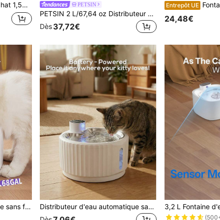
 chats et petits chiens (non rechargeable, utilisation avec prise)
Fontaine à eau pour animaux de compagnie 3,2L/108oz, fontaine à eau sans fil re
PETSIN
Entrepôt UE
PETSIN 2 L/67,64 oz Distributeur automatique de nourriture pour chats, distributeur d'aliments intelligents pour animaux de compagnie, distributeur automatique d'aliments pour chiens à double fréquence WiFi 2,4 GHz, distributeur circulaire automatique d'aliments pour animaux de compagnie avec contrôle d'application, alimenté par USB (adaptateur non inclus), mini-distributeur de nourriture pour chats et chiens à télécommande pour l'alimentation programmée quotidienne
24,48€
37,72€
Dès
Fontaine d'eau automatique sans fil pour chat - 88oz/2,6L/0,69 gal, avec capteur de mouvement approvisionnement en eau automatique, 3 modes - mode capteur de mouvement, mode minuterie de 20 min, mode eau continue de 1h, pompe à eau super silencieuse - distributeur d'eau pour animaux de compagnie alimenté par batterie rechargeable
Distributeur d'eau automatique sans fil pour chat - Bol d'eau intelligent pour animaux de compagnie avec capteur - 2,8 L/94 oz pour chats et chiens - Batterie rechargeable
(500
7,06€
Dès