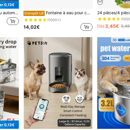
r 0,13€
teur non inclus), pompe à eau de couleur aléatoire, respectueuse des moustaches
Fontaine à eau pour chat, fontaine à eau pour chat avec filtre, fontaine à eau pour animaux de compagnie alimentée par USB, fontaines à eau de 2,2 L/75 oz pour chats d'intérieur
Entrepôt UE
(100
(1000+)
3,45€
Dès
3,48
14,02€
r 0,13€