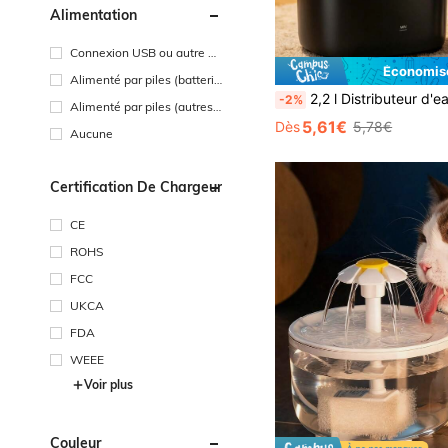
Alimentation
Connexion USB ou autre ali
mentation CC
Économise
Alimenté par piles (batterie
rechargeable)
2,2 l Distributeur d'eau automatique et silencieux pour chat avec filtre à charbon act
-2%
Alimenté par piles (autres
batteries)
5,61€
Dès
5,78€
Aucune
Certification De Chargeur
CE
ROHS
FCC
UKCA
FDA
WEEE
Voir plus
Couleur