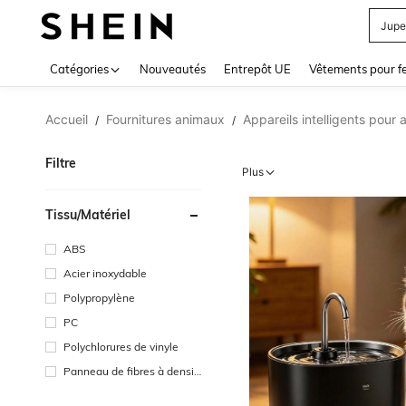
Jupe
Use up 
Catégories
Nouveautés
Entrepôt UE
Vêtements pour 
Accueil
Fournitures animaux
Appareils intelligents pou
/
/
Filtre
Plus
Tissu/matériel
ABS
Acier inoxydable
Polypropylène
PC
Polychlorures de vinyle
Panneau de fibres à densit
é moyenne