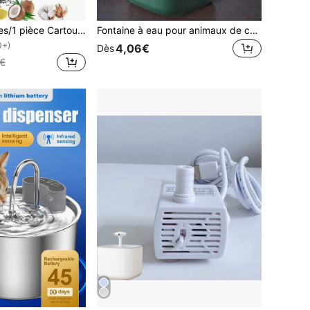
24 pièces/4 pièces/1 pièce Cartouche de filtre de fontaine à eau de rechange, convient aux chats et chiens de petite et moyenne taille
Fontaine à eau pour animaux de compagnie 3L/101,45oz, convient aux chats et aux chiens, distributeur d'eau automatique avec filtre, système de circulation d'eau silencieux, distributeur d'eau pour chat de grande capacité, facile à nettoyer
0+)
4,06€
Dès
€