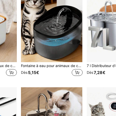
Fontaine à eau pour animaux de compagnie 3L/101,45oz, convient aux chats et aux chiens, distributeur d'eau automatique avec filtre, système de circulation d'eau silencieux, distributeur d'eau pour chat de grande capacité, facile à nettoyer
Fontaine à eau pour animaux de compagnie 2,2L, distributeur d'eau automatique pour chats, distributeur d'eau automatique avec filtre de style fontaine, pompe à eau silencieuse, modèle amélioré avec lumière LED et fonction d'arrêt automatique en cas de manque d'eau, modèle de base sans lumière LED avec protection contre la marche à sec en cas de manque d'eau; convient aux petits et moyens chats et chiens, arrosage automatique/la pompe à eau de rechange peut être achetée séparément
5,15€
7,28€
Dès
Dès