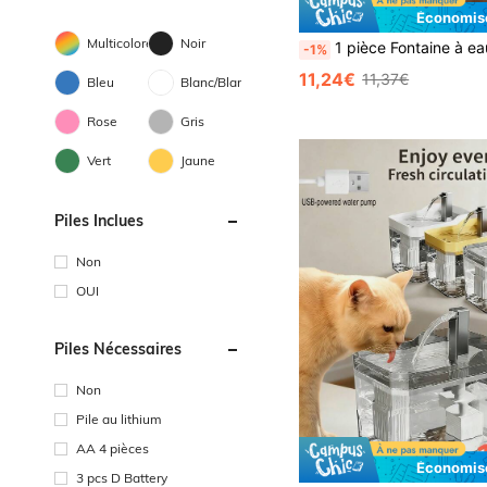
Économise
Multicolore
Noir
1 pièce Fontaine à eau automatique pour animaux de compagnie alimentée par USB 50,72 oz, fonctionnement silencieux, conception facile à nettoyer, convient aux chats et petits animaux, sans batterie requise (adapta
-1%
11,24€
11,37€
Bleu
Blanc/Blanche
Rose
Gris
Vert
Jaune
Piles Inclues
Non
OUI
Piles Nécessaires
Non
Pile au lithium
AA 4 pièces
Économise
3 pcs D Battery