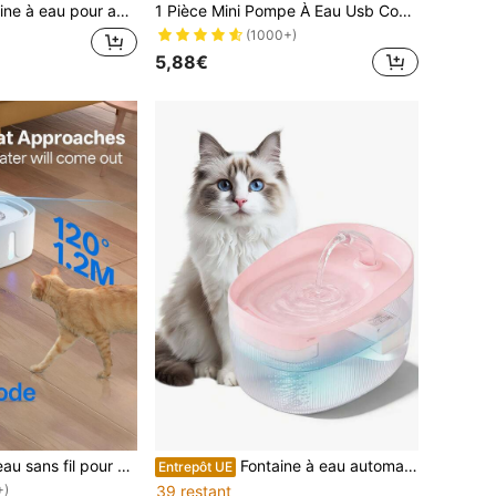
chargeable pour chat, fontaine à eau en acier inoxydable avec capteur de mouvement, trois modes de boisson (mode capteur & mode minuterie & mode continu), distributeur d'eau silencieux avec design de robinet pour chats et chiens
1 Pièce Mini Pompe À Eau Usb Convient Pour Fontaine D'eau Pour Animaux Domestiques Et Pompe D'aquarium
(1000+)
5,88€
3,2 L Fontaine d'eau sans fil pour chat avec capteur de mouvement, distributeur d'eau automatique et silencieux pour animaux de compagnie, alimenté par batterie rechargeable pour chats et chiens
Fontaine à eau automatique pour chat de grande capacité 2,2L/74oz/0,58gal, cordon d'alimentation USB, multiples modes d'alimentation en eau, pompe à eau silencieuse anti-brûlure à sec, peut fournir 7 jours d'eau potable saine et 1 jour de stockage d'eau d'urgence, cartouches de filtre de rechange également disponibles à l'achat.
Entrepôt UE
+)
39 restant