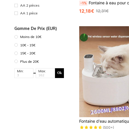
Fontaine à eau pour chat 1,5L/50,73 OZ alimentée par USB, distributeur d'eau à circulation avec filtre, pompe à eau silencieuse, distributeur d'eau automatique transparent, machine de levage, convient aux
-1%
AA 2 pièces
12,18€
12,31€
AA 1 pièce
Gamme De Prix (EUR)
Moins de 10€
10€ - 15€
15€ - 20€
Plus de 20€
Min:
Max:
Ok
(500+)