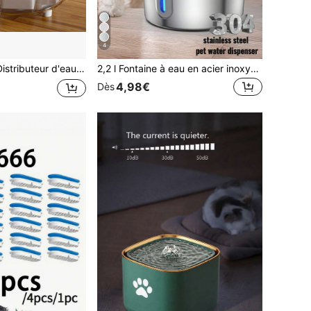
4
 d'eau transparent en forme de fleur pour chats et chiens
2,2 l Fontaine à eau en acier inoxydable pour chat, bol à eau ultra silencieux, également adapté aux chiens, distributeur d'eau lavable pour animaux de compagnie, cartouche de filtre de rechange vendue séparément
4,98€
Dès