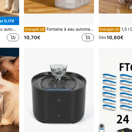
r 0,17€
if, design de robinet blanc
Fontaine à eau automatique pour chats 1,5 L, bol à boire pour animaux de compagnie avec circulation d'eau, station d'hydratation pour chats et chiens
1,5 l Distributeur
Entrepôt UE
Entrepôt UE
10,70€
10,60€
Dès