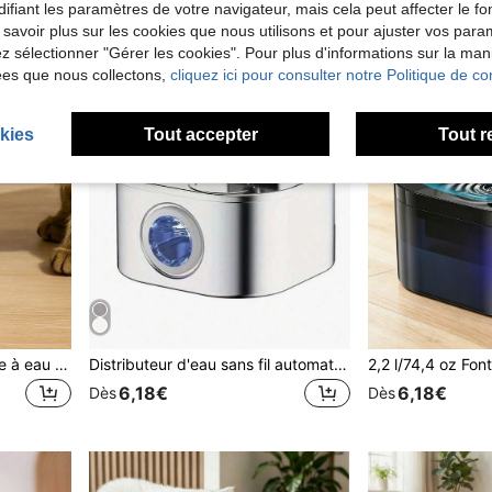
ifiant les paramètres de votre navigateur, mais cela peut affecter le 
 savoir plus sur les cookies que nous utilisons et pour ajuster vos par
lez sélectionner "Gérer les cookies". Pour plus d'informations sur la ma
ées que nous collectons,
cliquez ici pour consulter notre Politique de con
kies
Tout accepter
Tout r
1500ML/50.72 Oz Fontaine à eau pour chat - Distributeur d'eau automatique pour animaux de compagnie avec design floral et filtre de circulation, alimenté par USB (adaptateur non inclus), convient aux chats et petits chiens
Distributeur d'eau sans fil automatique pour chats - Distributeur d'eau pour animaux de compagnie en acier inoxydable, alimenté par USB/batterie 18650, grande capacité de 3,2 L/108 oz, conception anti-fuite, sans filtre nécessaire, pour utilisation intérieure des chats - Cadeau idéal pour les propriétaires d'animaux de compagnie, distributeur d'eau durable
6,18€
6,18€
Dès
Dès