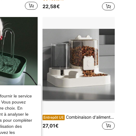
22,58€
fournir le service
e. Vous pouvez
re choix. En
nt à analyser le
1 pièce Fontaine à eau automatique pour animaux de compagnie, convient aux petits chats et chiens
Combinaison d'alimentation automatique pour animaux de compagnie et de distributeur d'eau, réservoirs de nourriture de 1,6 L et d'eau de 0,8 L pour chats et chiens, minuterie programmable intelligente, système anti-bouchon
Entrepôt UE
tés pour compléter
27,01€
lisation des
uvez les