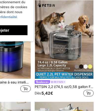
fonctionnement du
amètres de cookies
nière dont nous
fidentialité.
ejeter
2,2 l/74,4 oz Fontaine à eau intelligente sans fil pour chat avec capteur - Distributeur d'eau rechargeable pour animaux de compagnie, alimenté par batterie - Noir, filtres de rechange disponibles
PETSIN
PETSIN 2,2 l/74,5 oz/0,58 gallon Fontaine à eau automatique pour animaux de compagnie avec forme de chat, pompe à eau ultra silencieuse, convient aux chats et chiens de taille moyenne et petite, pompe de rechange disponible séparément
5,42€
Dès