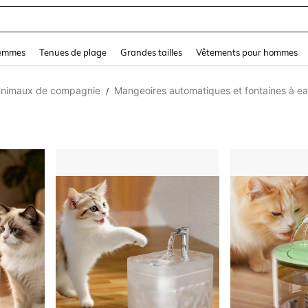
and down arrow keys to navigate search Dernière recherche and Rechercher et Tr
femmes
Tenues de plage
Grandes tailles
Vêtements pour hommes
r animaux de compagnie
Mangeoires automatiques et fontaines à 
/