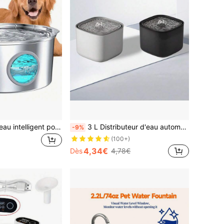
7 l Distributeur d'eau intelligent pour chien en acier inoxydable 304 à grande capacité, avec fenêtre de visualisation, distributeur d'eau automatique, silencieux, alimenté par USB, non étanche, convient aux chiens, pile non incluse
3 L Distributeur d'eau automatique pour chat, fontaine à eau pour animaux de compagnie, distributeur d'eau pour chien, adaptateur non inclus
-9%
(100+)
4,34€
Dès
4,78€