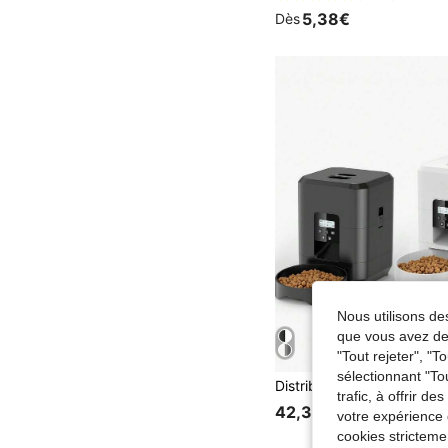
5,38€
Dès
Nous utilisons des
que vous avez dem
"Tout rejeter", "
sélectionnant "To
trafic, à offrir d
42,38€
votre expérience 
cookies stricteme