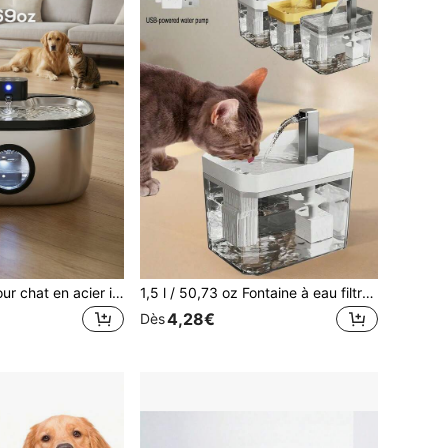
Fontaine à eau pour chat en acier inoxydable - 169oz, stérilisation UV, rechargeable, avec distributeur d'eau pour animaux de compagnie à détection de mouvement - convient pour plusieurs chats et chiens
1,5 l / 50,73 oz Fontaine à eau filtrante automatique pour chat, distributeur d'eau transparent pour chat, distributeur d'eau à filtration par circulation alimenté par USB, pompe à eau silencieuse, convient aux chats et aux petits chiens
4,28€
Dès