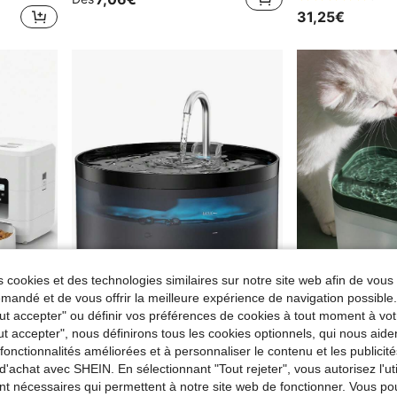
31,25€
 cookies et des technologies similaires sur notre site web afin de vous 
andé et de vous offrir la meilleure expérience de navigation possibl
4
Tout accepter" ou définir vos préférences de cookies à tout moment à vot
Économiser 0,11€
ut accepter", nous définirons tous les cookies optionnels, qui nous aide
Distributeur automatique de nourriture pour animaux de compagnie, distributeur de nourriture programmable, 1-4 repas par jour, convient aux chats et aux petits animaux, capacité de 2 L, convient aux croquettes, contrôle des portions programmable, double alimentation, facile à nettoyer, noir
Distributeur d'eau automatique pour animaux de compagnie: fontaine à eau pour chiens, machine à boire ultra-silencieuse avec filtre, bol à eau intérieur pour chiens, convient aux chats et chiens de taille moyenne et petite
-1%
es fonctionnalités améliorées et à personnaliser le contenu et les publici
12,98€
Dès
6,67€
Dès
6,78€
d'achat avec SHEIN. En sélectionnant "Tout rejeter", vous autorisez l'uti
nt nécessaires qui permettent à notre site web de fonctionner. Vous po