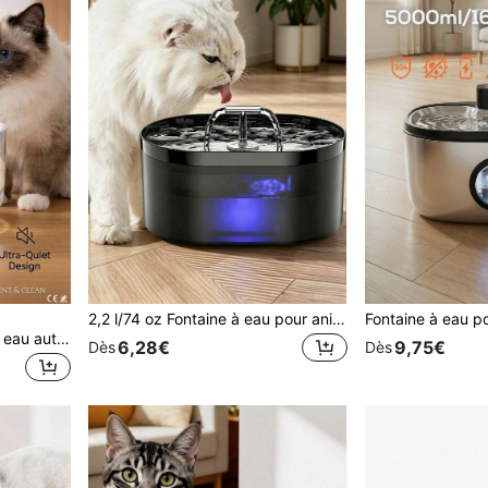
2,2 l/74 oz Fontaine à eau pour animaux de compagnie | Distributeur d'eau silencieux pour chats et chiens avec lumière LED et filtre multicouche, écoulement d'eau en forme de T, distributeur d'eau automatique pour animaux de compagnie, alimenté par USB
PETSIN 1 pièce Fontaine à eau automatique pour animaux de compagnie alimentée par USB de 1,5 L, fonctionnement silencieux, conception facile à nettoyer, convient aux chats et aux petits animaux, sans pile requise (adaptateur non inclus), pompe à eau de couleur aléatoire
6,28€
9,75€
Dès
Dès