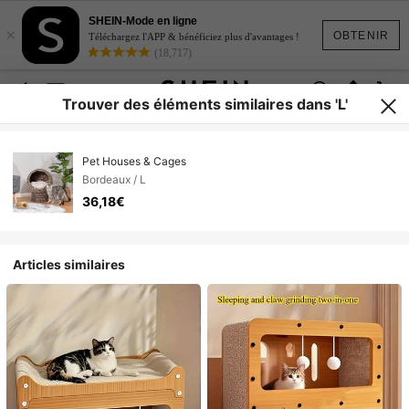
SHEIN-Mode en ligne
×
OBTENIR
Téléchargez l'APP & bénéficiez plus d'avantages !
(18,717)
Trouver des éléments similaires dans 'L'
Pet Houses & Cages
Bordeaux / L
36,18€
Articles similaires