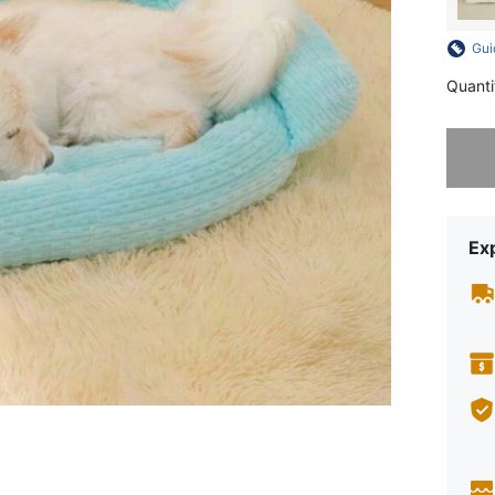
Gui
Quanti
Désolés,
Exp