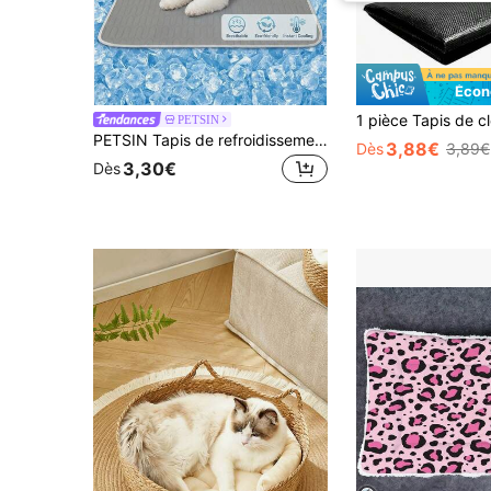
Écon
PETSIN
PETSIN Tapis de refroidissement pour animaux de compagnie de grande taille | 5 tailles disponibles | Tissu en maille respirant | Tapis de refroidissement pour animaux de compagnie d'été | Tapis de refroidissement en soie glacée pour animaux de compagnie | Convient pour le lit et le canapé
3,88€
Dès
3,89€
3,30€
Dès