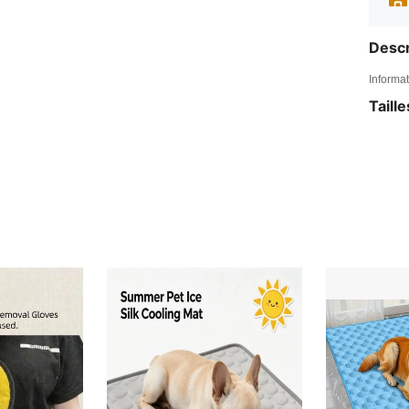
Descr
Informat
Taill