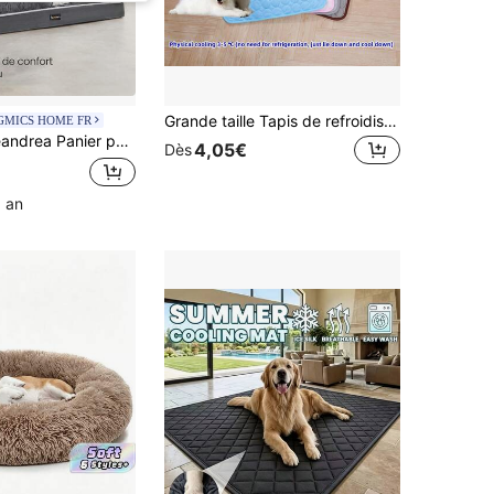
Grande taille Tapis de refroidissement pour animaux de compagnie, convient aux petits et grands chiens, accessoires d'été pour animaux de compagnie, couverture durable pour chats, canapé
GMICS HOME FR
 Chien Orthopédique, Canapé, Lit pour Animaux, Rembourrage Moelleux, Bords Rehaussés, Housse Amovible et Lavable, 120 x 85 x 20 cm, Antidérapant, Gris Foncé
4,05€
Dès
1 an