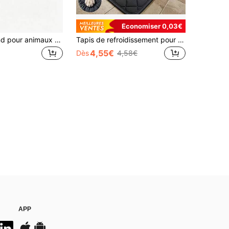
Économiser 0,03€
1 pièce Lit rond pour animaux de compagnie en kaki brun, doux, chaud et douillet, antidérapant, lavable en machine. Lit pour chien et chat d'intérieur, disponible en plusieurs tailles. Coussin de couchage confortable
Tapis de refroidissement pour animaux de compagnie d'été, tapis de refroidissement respirant pour chiens et chats, tapis de refroidissement lavable pour toutous, retrievers dorés, grands chiens, chats, fournitures de soulagement de la chaleur pour animaux de compagnie, tapis de lit pour animaux de compagnie 4 saisons, tapis pour animaux de compagnie matelassé antidérapant, tapis de couchage pour chiens, lit de refroidissement pour chats, plusieurs tailles disponibles
4,55€
Dès
4,58€
APP