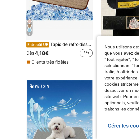
5
Tapis de refroidissement lavable pour chien en soie glacée, couverture auto-refroidissante pour animaux de compagnie, tapis de refroidissement pour chien intérieur, extérieur et voiture
PETSIN
Entrepôt UE
Nous utilisons des
4,18€
Dès
que vous avez dem
2,19€
Dès
"Tout rejeter", "
Clients très fidèles
sélectionnant "To
trafic, à offrir d
votre expérience 
cookies stricteme
désactiver en mod
site web. Pour en
optionnels, veuil
traitons les donn
Gérer les coo