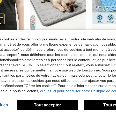
4
1 pièce Tapis de refroidissement pour animaux de compagnie, Tapis de refroidissement en soie glacée pour chien/chat, garde vos animaux de compagnie au frais en été
Entrepôt UE
 cookies et des technologies similaires sur notre site web afin de vous 
PETSIN 1 Paire / 2 Paires de Gants Anti-Poils d'Animaux, Éliminateur de Poils d'Animaux Statique, Éliminateur de Poils de Chat et de Chien Réutilisable, Convient pour les Canapés, les Meubles, les Tapis, les Sièges de Voiture, les Gants de Toilettage pour Animaux
4,88€
Dès
4,18€
Dès
andé et de vous offrir la meilleure expérience de navigation possibl
Tout accepter" ou définir vos préférences de cookies à tout moment à vot
ut accepter", nous définirons tous les cookies optionnels, qui nous aide
es fonctionnalités améliorées et à personnaliser le contenu et les publici
d'achat avec SHEIN. En sélectionnant "Tout rejeter", vous autorisez l'uti
nt nécessaires qui permettent à notre site web de fonctionner. Vous po
ifiant les paramètres de votre navigateur, mais cela peut affecter le 
 savoir plus sur les cookies que nous utilisons et pour ajuster vos par
lez sélectionner "Gérer les cookies". Pour plus d'informations sur la ma
ées que nous collectons,
cliquez ici pour consulter notre Politique de con
kies
Tout accepter
Tout r