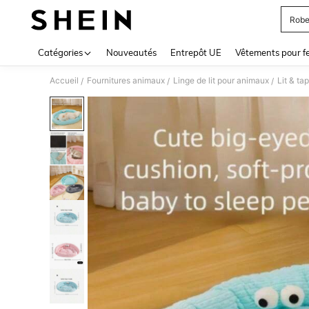
Robe
Use up 
Catégories
Nouveautés
Entrepôt UE
Vêtements pour 
Accueil
Fournitures animaux
Linge de lit pour animaux
Lit & ta
/
/
/