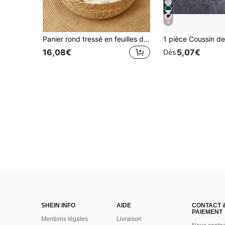
9
Panier rond tressé en feuilles de roseau pour animaux de compagnie avec double poignée, nid de lit pour chat en rotin respirant, coussin doux amovible et lavable, maison pour animaux de compagnie style bohème pour petits chiens et chatons, lit pour animaux de compagnie et tapis de cage
16,08€
5,07€
Dès
SHEIN INFO
AIDE
CONTACT 
PAIEMENT
Mentions légales
Livraison