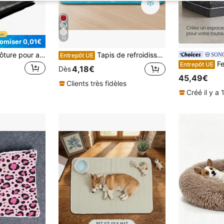
10
omiser 0,01€
1 pièce Tapis de clôture pour animaux de compagnie imperméable - Tapis anti-humidité pour cage de lapin, tapis de doublure de cage à cochon d'Inde lavable et réutilisable, convient aux lapins, cochons d'Inde, furets, poussins, canetons et autres petits habitats d'animaux
Tapis de refroidissement lavable pour chien, tapis de refroidissement en soie de glace, couverture auto-refroidissante pour animaux de compagnie, tapis de refroidissement pour chien à usage intérieur, extérieur et en voiture, indispensable pour l'été, pratique pour les voyages
SON
Entrepôt UE
Feandrea Panier pour
Entrepôt UE
4,18€
Dès
45,49€
Clients très fidèles
Créé il y a 