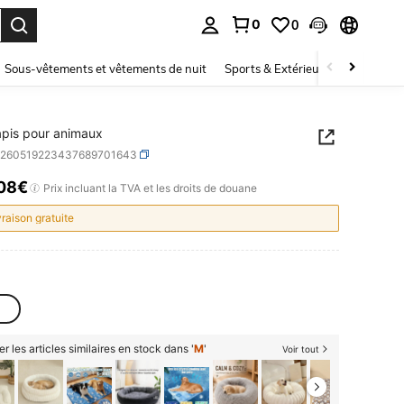
0
0
ouver. Press Enter to select.
Sous-vêtements et vêtements de nuit
Sports & Extérieur
Enfants
tapis pour animaux
p260519223437689701643
,08€
ICE AND AVAILABILITY
Prix incluant la TVA et les droits de douane
vraison gratuite
er les articles similaires en stock dans '
M
'
Voir tout