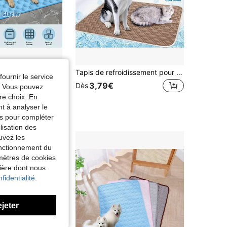
2026 Tapis de refroidissement pour animaux de compagnie de grande taille amélioré, convenant aux chiens et aux chats, tapis de lit lavable et respirant pour chien/chat, matelas en mousseline d'été, tapis de couchage réutilisable pour petit chien, coussin de siège de voiture d'intérieur/extérieur, fournitures et accessoires pour chiens
Tapis de refroidissement pour animaux de compagnie extra large - Surface ultra douce et absorbante | Refroidissement instantané toute la journée, compagnon confortable | Gardez votre animal de compagnie au frais tout l'été ! Convient aux petits, moyens et grands chats et chiens
fournir le service
3,79€
Dès
e. Vous pouvez
re choix. En
nt à analyser le
tés pour compléter
lisation des
uvez les
fonctionnement du
amètres de cookies
nière dont nous
fidentialité.
ejeter