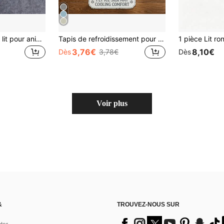
1 pièce Coussin de lit pour animal de compagnie doux, coussin réversible pour chien à imprimé léopard, tapis de caisse pour chien lavable convenant aux petits, moyens et grands chiens, coussin de lit pour chat, utilisable en toutes saisons
Tapis de refroidissement pour animaux de compagnie extra large, tapis de sommeil en soie de glace pour animaux de compagnie, tapis de refroidissement d'été de grande taille pour garder votre animal de compagnie au frais et à l'aise tout l'été
3,76€
8,10€
Dès
3,78€
Dès
Voir plus
&
TROUVEZ-NOUS SUR