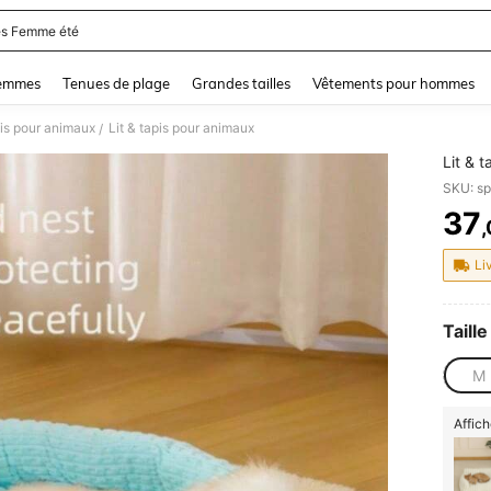
s Femme été
and down arrow keys to navigate search Dernière recherche and Rechercher et Tr
femmes
Tenues de plage
Grandes tailles
Vêtements pour hommes
pis pour animaux
Lit & tapis pour animaux
/
Lit & 
SKU: s
37
PR
Li
Taille
M
Affich