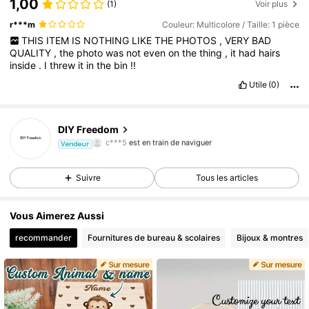
1,00
(1)
Voir plus
r***m
Couleur: Multicolore / Taille: 1 pièce
THIS
ITEM
IS
NOTHING
LIKE
THE
PHOTOS
,
VERY
BAD
QUALITY
,
the
photo
was
not
even
on
the
thing
,
it
had
hairs
inside
.
I
threw
it
in
the
bin
!!
Utile
(0)
1.7K Suiveurs
4,74
DIY Freedom
c***5
est en train de naviguer
1.7K Suiveurs
4,74
Vendeur
1.7K Suiveurs
4,74
Suivre
Tous les articles
1.7K Suiveurs
4,74
1.7K Suiveurs
4,74
Vous Aimerez Aussi
1.7K Suiveurs
4,74
recommander
Fournitures de bureau & scolaires
Bijoux & montres
1.7K Suiveurs
4,74
1.7K Suiveurs
4,74
1.7K Suiveurs
4,74