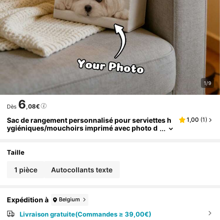
1/9
6
,08€
Dès
Sac de rangement personnalisé pour serviettes h
1,00
(
1
)
ygiéniques/mouchoirs imprimé avec photo d
e mode, sac à mouchoirs en tissu, distributeu
r de mouchoirs en tissu créatif, sac à mouchoirs s
uspendu, convient pour la salle de bain, le salon, l
Taille
a chambre à coucher et autres fournitures domes
tiques quotidiennes
1 pièce
Autocollants texte
Expédition à
Belgium
Livraison gratuite(Commandes ≥ 39,00€)