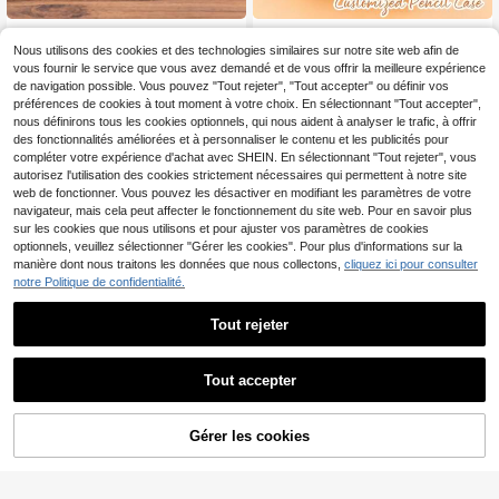
Bouteilles rechargeables personnali
Sac de rangement de papeterie ca
sables, bouteilles de recharge avec
mouflage personnalisé, personnalis
Nous utilisons des cookies et des technologies similaires sur notre site web afin de
5
5
Dès
,28€
Dès
,43€
texte personnalisé et motif floral, bo
able avec votre nom ou autre texte
vous fournir le service que vous avez demandé et de vous offrir la meilleure expérience
uteilles de voyage portables, boutei
personnalisé, design multifonctionn
de navigation possible. Vous pouvez "Tout rejeter", "Tout accepter" ou définir vos
lles vides compactes de voyage po
el à couleurs contrastées
préférences de cookies à tout moment à votre choix. En sélectionnant "Tout accepter",
ur les vacances, bouteilles de recha
nous définirons tous les cookies optionnels, qui nous aident à analyser le trafic, à offrir
rge de style pompe pour les soins d
des fonctionnalités améliorées et à personnaliser le contenu et les publicités pour
e la peau, bouteilles rechargeables
en plastique réutilisables pour le dé
compléter votre expérience d'achat avec SHEIN. En sélectionnant "Tout rejeter", vous
maquillant, le tonique, le démaquilla
autorisez l'utilisation des cookies strictement nécessaires qui permettent à notre site
nt, les soins des ongles, les essence
web de fonctionner. Vous pouvez les désactiver en modifiant les paramètres de votre
s, etc. Indispensables de voyage, b
navigateur, mais cela peut affecter le fonctionnement du site web. Pour en savoir plus
outeilles de rangement de voyage
sur les cookies que nous utilisons et pour ajuster vos paramètres de cookies
optionnels, veuillez sélectionner "Gérer les cookies". Pour plus d'informations sur la
manière dont nous traitons les données que nous collectons,
cliquez ici pour consulter
notre Politique de confidentialité.
Tout rejeter
Tout accepter
En cliquant sur "Personnaliser", vous acceptez les conditions générales.
1 pièce Pierre commémorative pers
1 pièce Boîte en fer blanc rectangul
Gérer les cookies
Personnalisez maintenant
onnalisée - Plaque carrée personna
aire personnalisée, boîte cadeau ph
5
6
Dès
,32€
,44€
lisable, convient pour la décoration
oto personnalisée, convient pour bo
d'intérieur, les arts et l'artisanat - C
îte de rangement de cadeaux, boîte
adeau commémoratif unique, mémo
de rangement de bonbons, petite bo