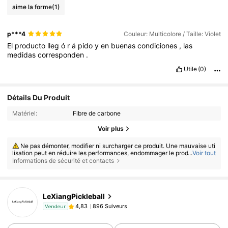
aime la forme
(1)
p***4
Couleur: Multicolore / Taille: Violet
El
producto
lleg
ó
r
á
pido
y
en
buenas
condiciones
,
las
medidas
corresponden
.
Utile
(0)
Détails Du Produit
Matériel:
Fibre de carbone
Voir plus
Ne pas démonter, modifier ni surcharger ce produit. Une mauvaise uti
lisation peut en réduire les performances, endommager le produit et aug
...
Voir tout
menter le risque de blessure.
Informations de sécurité et contacts
Ce produit est réservé aux adultes. Tenir hors de portée des enfants.
Les personnes âgées, les femmes enceintes et les personnes souffrant
de problèmes cardiaques, articulaires ou osseux, ou de toute autre affec
tion médicale susceptible de limiter leur activité physique, doivent cons
LeXiangPickleball
ulter un médecin ou un professionnel de santé qualifié avant utilisation.
Avant chaque utilisation, inspectez soigneusement le produit afin de
896 Suiveurs
4,83
Vendeur
déceler toute fissure, déchirure, usure, jeu, déformation ou autre signe d
e dommage. Cessez immédiatement l'utilisation en cas de défaut.
Utilisez ce produit uniquement sur une surface plane, stable, antidér