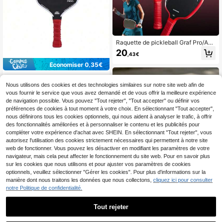
Raquette de pickleball Graf Pro/AG
ASSI Pro Edition en mousse EVA av
20
,43€
ec bord, noyau en nid d'abeille PP d
e 16 mm Gen4 TFP haute performa
Économiser 0,35€
nce
Raquette de pickleball en Kevlar, su
rface résistante à l'abrasion en fibre
Nous utilisons des cookies et des technologies similaires sur notre site web afin de
16
,90€
-2%
17,25€
de carbone brute T700, noyau en ni
vous fournir le service que vous avez demandé et de vous offrir la meilleure expérience
d d'abeille en polypropylène de 16
de navigation possible. Vous pouvez "Tout rejeter", "Tout accepter" ou définir vos
mm, approuvée USAPA, grain élevé.
préférences de cookies à tout moment à votre choix. En sélectionnant "Tout accepter",
La raquette de pickleball conçue po
nous définirons tous les cookies optionnels, qui nous aident à analyser le trafic, à offrir
ur le contrôle, le spin et la constanc
des fonctionnalités améliorées et à personnaliser le contenu et les publicités pour
e
compléter votre expérience d'achat avec SHEIN. En sélectionnant "Tout rejeter", vous
autorisez l'utilisation des cookies strictement nécessaires qui permettent à notre site
web de fonctionner. Vous pouvez les désactiver en modifiant les paramètres de votre
navigateur, mais cela peut affecter le fonctionnement du site web. Pour en savoir plus
sur les cookies que nous utilisons et pour ajuster vos paramètres de cookies
optionnels, veuillez sélectionner "Gérer les cookies". Pour plus d'informations sur la
manière dont nous traitons les données que nous collectons,
cliquez ici pour consulter
notre Politique de confidentialité.
Tout rejeter
1 pièce Raquette de pickleball JOO
Raquette Piket en fibre de car
NEW