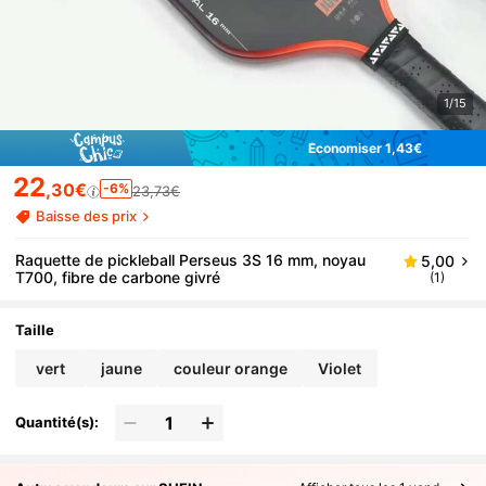
1/15
Économiser 1,43€
22
,30€
-6%
23,73€
Baisse des prix
Raquette de pickleball Perseus 3S 16 mm, noyau
5,00
T700, fibre de carbone givré
(1)
Taille
vert
jaune
couleur orange
Violet
Quantité(s):