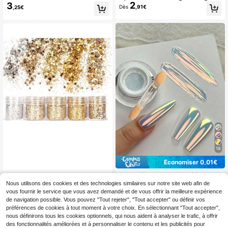
sse Perle Scintillante Miroir Pigmen
2
3
ique licorne Y2K, poudre à ongles ar
Dès
,91€
,25€
t de Frottage Vernis Gel DIY Flocon
c-en-ciel néon aurora irisée, poudr
de Frottage Décoration Manucure
e à ongles perlée caméléon réfléchi
ssante, avec pinceau pour décorati
on d'ongles
18
Économiser 0,01€
Poudre à ongles Aurora Féérique -
1 pièce Paillettes dorées épaisses a
3
3
Effet Aurora Sirène, Décoration de s
léatoires, paillettes faciales, paillett
Nous utilisons des cookies et des technologies similaires sur notre site web afin de
,86€
3,87€
,88€
alon de manucure DIY à domicile P
es de résine holographique pour l'ar
vous fournir le service que vous avez demandé et de vous offrir la meilleure expérience
aillettes 0,5g/Boîte, Avec applicate
tisanat, paillettes de maquillage, dé
de navigation possible. Vous pouvez "Tout rejeter", "Tout accepter" ou définir vos
ur
coration d'art des ongles DIY, strass
préférences de cookies à tout moment à votre choix. En sélectionnant "Tout accepter",
pour ongles, fournitures pour ongles
nous définirons tous les cookies optionnels, qui nous aident à analyser le trafic, à offrir
des fonctionnalités améliorées et à personnaliser le contenu et les publicités pour