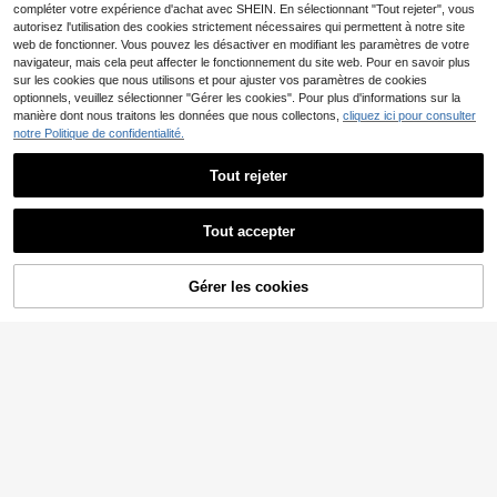
compléter votre expérience d'achat avec SHEIN. En sélectionnant "Tout rejeter", vous
autorisez l'utilisation des cookies strictement nécessaires qui permettent à notre site
web de fonctionner. Vous pouvez les désactiver en modifiant les paramètres de votre
navigateur, mais cela peut affecter le fonctionnement du site web. Pour en savoir plus
sur les cookies que nous utilisons et pour ajuster vos paramètres de cookies
Afficher les articles similaires en stock
Voir tout
optionnels, veuillez sélectionner "Gérer les cookies". Pour plus d'informations sur la
manière dont nous traitons les données que nous collectons,
cliquez ici pour consulter
notre Politique de confidentialité.
Tout rejeter
Tout accepter
Désolés, ce produit est épuisé.
Poudre à ongles à effet miroir blanc
2 Couleurs Poudre à Ongles Effet M
Gérer les cookies
2
EN RUPTURE DE STOCK
3
nacré, avec outil de mélange, textur
iroir Poudre à Ongles Blanche Poud
Dès
,89€
,52€
e ultra-fine soyeuse et brillante, sup
re à Ongles Aurore Transparente Gl
erposition parfaite sur n'importe que
acée Pour l'Art des Ongles (0,5g/Fla
lle couleur de base, crée un effet 3
con)
D éclatant, convient pour le port qu
otidien, les fêtes d'anniversaire et le
s célébrations de vacances (0,3 g/fl
acon)