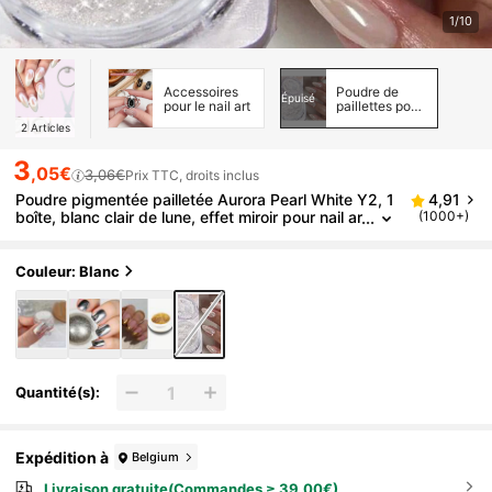
1/10
Accessoires
Poudre de
Épuisé
pour le nail art
paillettes pour
ongles
2
Articles
3
,05€
3,06€
Prix TTC, droits inclus
Poudre pigmentée pailletée Aurora Pearl White Y2, 1
4,91
boîte, blanc clair de lune, effet miroir pour nail ar
(1000+)
t donut glacé
Couleur: Blanc
Quantité(s):
Expédition à
Belgium
Livraison gratuite(Commandes ≥ 39,00€)