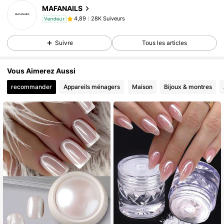
28K Suiveurs
4,89
MAFANAILS
28K Suiveurs
4,89
Vendeur
28K Suiveurs
4,89
Suivre
Tous les articles
28K Suiveurs
4,89
28K Suiveurs
4,89
Vous Aimerez Aussi
28K Suiveurs
4,89
recommander
Appareils ménagers
Maison
Bijoux & montres
28K Suiveurs
4,89
28K Suiveurs
4,89
28K Suiveurs
4,89
28K Suiveurs
4,89
28K Suiveurs
4,89