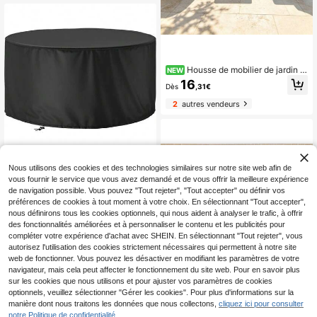
et protection contre la poussière
Housse de mobilier de jardin a
NEW
vec 2 poignées, housse de mobilier
16
Dès
,31€
de patio, housse de table carrée et
de chaise, matériau en polyester du
2
autres vendeurs
rable et épaissi, résistant aux UV, es
sentiel pour les propriétaires de pati
o
Housse de protection ro
Entrepôt UE
Nous utilisons des cookies et des technologies similaires sur notre site web afin de
nde pour foyer extérieur de 50 pouc
23
vous fournir le service que vous avez demandé et de vous offrir la meilleure expérience
,88€
es, compatible avec les foyers de 4
de navigation possible. Vous pouvez "Tout rejeter", "Tout accepter" ou définir vos
4 à 50 pouces, coupe-vent, cordon
préférences de cookies à tout moment à votre choix. En sélectionnant "Tout accepter",
de serrage et couche imperméable,
nous définirons tous les cookies optionnels, qui nous aident à analyser le trafic, à offrir
légère (noir, 128 * 71 cm)
des fonctionnalités améliorées et à personnaliser le contenu et les publicités pour
compléter votre expérience d'achat avec SHEIN. En sélectionnant "Tout rejeter", vous
autorisez l'utilisation des cookies strictement nécessaires qui permettent à notre site
web de fonctionner. Vous pouvez les désactiver en modifiant les paramètres de votre
navigateur, mais cela peut affecter le fonctionnement du site web. Pour en savoir plus
sur les cookies que nous utilisons et pour ajuster vos paramètres de cookies
optionnels, veuillez sélectionner "Gérer les cookies". Pour plus d'informations sur la
1
manière dont nous traitons les données que nous collectons,
cliquez ici pour consulter
1
notre Politique de confidentialité.