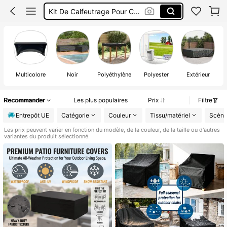
Climatiseur Mobile
Cache Radiateur
Calfeutrage Fenêtre Clim
Multicolore
Noir
Polyéthylène
Polyester
Extérieur
Recommander
Les plus populaires
Prix
Filtre
Entrepôt UE
Catégorie
Couleur
Tissu/matériel
Scène
Les prix peuvent varier en fonction du modèle, de la couleur, de la taille ou d'autres
variantes du produit sélectionné.