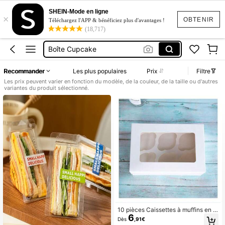
Boîte Tiramisu
SHEIN-Mode en ligne
×
Boite Cupcakes
OBTENIR
Téléchargez l'APP & bénéficiez plus d'avantages !
(18,717)
Boîte à Cupcakes
Boîte Cupcake
Boîte Cupcakes 12
Recommander
Les plus populaires
Prix
Filtre
Boîte Tiramisu
Les prix peuvent varier en fonction du modèle, de la couleur, de la taille ou d'autres
variantes du produit sélectionné.
Boite Cupcakes
10 pièces Caissettes à muffins en p
6
apier avec doublures, 6 porte-gobel
Dès
,91€
ets, boîtes de cuisson standard ave