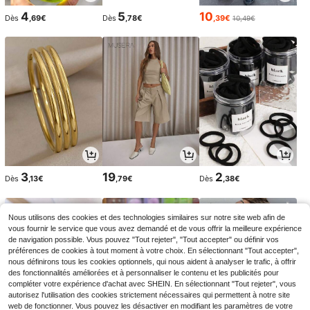
4
5
10
Dès
,69€
Dès
,78€
,39€
10,49€
3
19
2
Dès
,13€
,79€
Dès
,38€
Nous utilisons des cookies et des technologies similaires sur notre site web afin de
vous fournir le service que vous avez demandé et de vous offrir la meilleure expérience
de navigation possible. Vous pouvez "Tout rejeter", "Tout accepter" ou définir vos
préférences de cookies à tout moment à votre choix. En sélectionnant "Tout accepter",
nous définirons tous les cookies optionnels, qui nous aident à analyser le trafic, à offrir
des fonctionnalités améliorées et à personnaliser le contenu et les publicités pour
compléter votre expérience d'achat avec SHEIN. En sélectionnant "Tout rejeter", vous
autorisez l'utilisation des cookies strictement nécessaires qui permettent à notre site
web de fonctionner. Vous pouvez les désactiver en modifiant les paramètres de votre