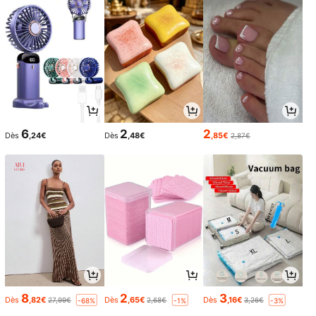
6
2
2
Dès
,24€
Dès
,48€
,85€
2,87€
8
2
3
Dès
,82€
Dès
,65€
Dès
,16€
27,99€
2,68€
3,26€
-68%
-1%
-3%