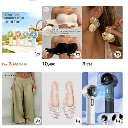
3
10
3
Dès
,74€
,49€
,52€
3,75€