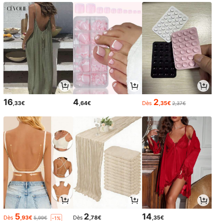
16
4
2
,33€
,64€
Dès
,35€
2,37€
5
2
14
Dès
,93€
Dès
,78€
,35€
5,99€
-1%