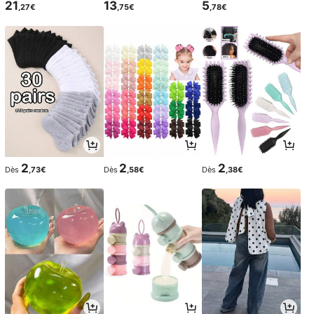
21
13
5
,27€
,75€
,78€
2
2
2
Dès
,73€
Dès
,58€
Dès
,38€