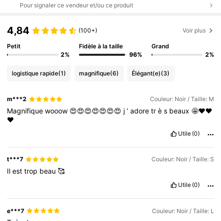
Pour signaler ce vendeur et/ou ce produit
4,84
(100+)
Voir plus
Petit
Fidèle à la taille
Grand
2%
96%
2%
logistique rapide
(1)
magnifique
(6)
Élégant(e)
(3)
m***2
Couleur: Noir / Taille: M
Magnifique
wooow
😍😍😍😍😍😍😍
j
’
adore
tr
è
s
beaux
🤩❤️❤️
❤️
Utile
(0)
t***7
Couleur: Noir / Taille: S
Il
est
trop
beau
🥰
Utile
(0)
e***7
Couleur: Noir / Taille: L