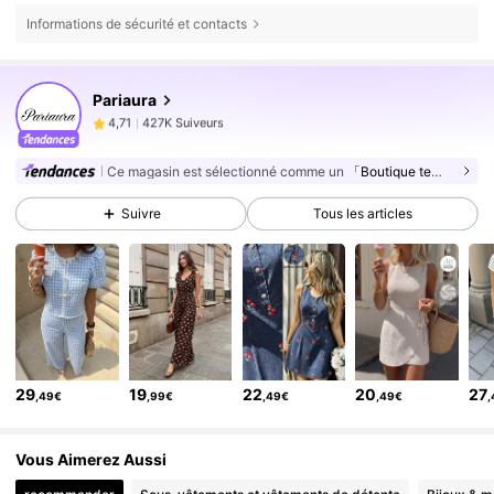
Informations de sécurité et contacts
427K Suiveurs
4,71
Pariaura
427K Suiveurs
4,71
g***2
est en train de naviguer
427K Suiveurs
4,71
Ce magasin est sélectionné comme un
「Boutique tendance」
427K Suiveurs
4,71
Suivre
Tous les articles
427K Suiveurs
4,71
427K Suiveurs
4,71
427K Suiveurs
4,71
427K Suiveurs
4,71
427K Suiveurs
4,71
29
19
22
20
27
,49€
,99€
,49€
,49€
427K Suiveurs
4,71
427K Suiveurs
4,71
Vous Aimerez Aussi