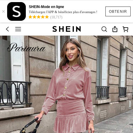
SHEIN-Mode en ligne
×
OBTENIR
Téléchargez l'APP & bénéficiez plus d'avantages !
(18,717)