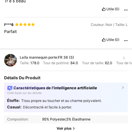
Tr
è
s
beau
Utile
(0)
l***6
Couleur: Noir / Taille: L
Parfait
Utile
(0)
Le/la mannequin porte:
FR 36 (S)
Taille:
178.0
Tour de poitrine:
84.0
Tour de taille:
62.0
Tour de h
Détails Du Produit
Caractéristiques de l'intelligence artificielle
Créé basé sur les détails
Étoffe:
Tissu propre au toucher et au charme polyvalent.
Casual:
Décontracté et facile à porter.
Composition:
95% Polyester,5% Élasthanne
Voir plus