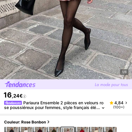
1/6
16
,24€
Pariaura Ensemble 2 pièces en velours ro
4,84
se poussiéreux pour femmes, style français élé
(100+)
gant d'automne, chemisier à manches longues
avec boutons métalliques & jupe plissée à volants p
our tenue de brunch et fête
Couleur: Rose Bonbon