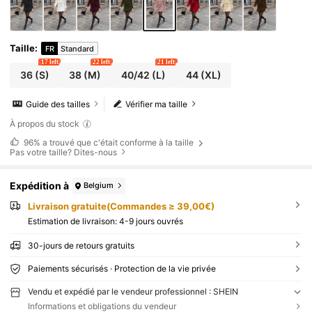
Taille
:
FR
Standard
17 left
22 left
21 left
36
(S)
38
(M)
40/42
(L)
44
(XL)
Guide des tailles
Vérifier ma taille
À propos du stock
96%
a trouvé que c'était conforme à la taille
Pas votre taille? Dites-nous
Expédition à
Belgium
Livraison gratuite(Commandes ≥ 39,00€)
Estimation de livraison:
4-9 jours ouvrés
30-jours de retours gratuits
Paiements sécurisés · Protection de la vie privée
Vendu et expédié par le vendeur professionnel : SHEIN
Informations et obligations du vendeur