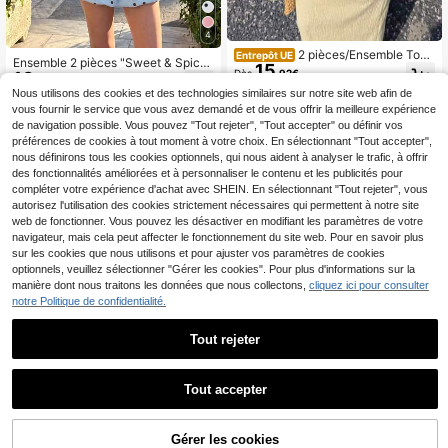
4
2 pièces/Ensemble Top
Entrepôt UE
Ensemble 2 pièces "Sweet & Spicy"
15
et jupe élégants et décontractés à c
Dès
,92€
16
à pois bleus pour femmes : chemise
,14€
ol en V avec volants pour femmes,
à col court avec boutons devant + j
Nous utilisons des cookies et des technologies similaires sur notre site web afin de
ensemble Top et jupe sexy pour da
upe bulle à taille élastique. Tenue d
mes printemps/été jaune
vous fournir le service que vous avez demandé et de vous offrir la meilleure expérience
écontractée d'été pour les vacance
de navigation possible. Vous pouvez "Tout rejeter", "Tout accepter" ou définir vos
s avec un style bohème à la mode.
préférences de cookies à tout moment à votre choix. En sélectionnant "Tout accepter",
Convient pour le port quotidien, les
nous définirons tous les cookies optionnels, qui nous aident à analyser le trafic, à offrir
rendez-vous ou les vacances - cet
ensemble de couleur vive est jeune
des fonctionnalités améliorées et à personnaliser le contenu et les publicités pour
et flatteur, rendant les jambes plus l
compléter votre expérience d'achat avec SHEIN. En sélectionnant "Tout rejeter", vous
ongues !
autorisez l'utilisation des cookies strictement nécessaires qui permettent à notre site
web de fonctionner. Vous pouvez les désactiver en modifiant les paramètres de votre
navigateur, mais cela peut affecter le fonctionnement du site web. Pour en savoir plus
sur les cookies que nous utilisons et pour ajuster vos paramètres de cookies
optionnels, veuillez sélectionner "Gérer les cookies". Pour plus d'informations sur la
manière dont nous traitons les données que nous collectons,
cliquez ici pour consulter
notre Politique de confidentialité.
Tout rejeter
Tout accepter
Gérer les cookies
AJOUTER AU PANIER